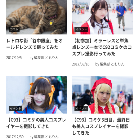
コラム
イベント
レトロな街「谷中銀座」をオ
【初参加】ミラーレスと単焦
ールドレンズで撮ってみた
点レンズ一本でC92コミケのコ
スプレ撮影行ってみた
2017/10/5
by 編集部 ともりん
2017/08/16
by 編集部 ともりん
イベント
イベント
【C93】コミケの美人コスプレ
【C93】コミケ3日目、最終日
イヤーを撮影してきた
も美人コスプレイヤーを撮影
してきた
2017/12/30
by 編集部 ともりん