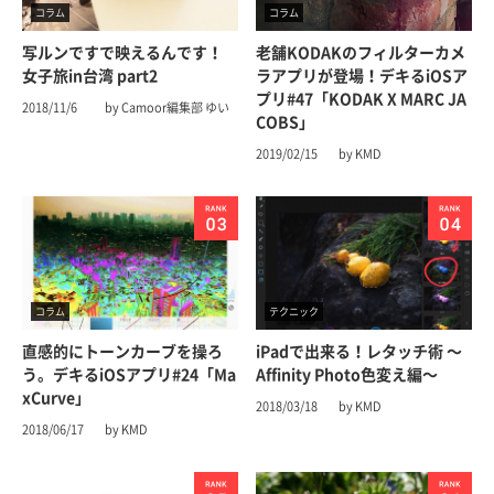
コラム
コラム
写ルンですで映えるんです！
老舗KODAKのフィルターカメ
女子旅in台湾 part2
ラアプリが登場！デキるiOSア
プリ#47「KODAK X MARC JA
2018/11/6
by Camoor編集部 ゆい
COBS」
2019/02/15
by KMD
コラム
テクニック
直感的にトーンカーブを操ろ
iPadで出来る！レタッチ術 〜
う。デキるiOSアプリ#24「Ma
Affinity Photo色変え編〜
xCurve」
2018/03/18
by KMD
2018/06/17
by KMD