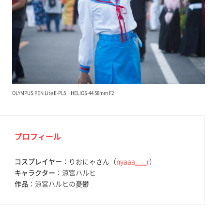
OLYMPUS PEN Lite E-PL5 HELIOS-44 58mm F2
プロフィール
コスプレイヤー
：りおにゃさん（
nyaaa___r
）
キャラクター
：涼宮ハルヒ
作品
：涼宮ハルヒの憂鬱