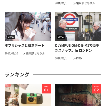
2018/01/1
by 編集部 ともりん
コラム
コラム
ボブリシャスと鎌倉デート
OLYMPUS OM-D E-M1で街歩
きスナップ。in ロンドン
2017/08/10
by 編集部 ともりん
2018/03/1
by KMD
ランキング