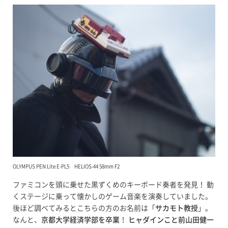
OLYMPUS PEN Lite E-PL5 HELIOS-44 58mm F2
ファミコンを頭に乗せた黒ずくめのキーボード奏者を発見！ 動
くステージに乗って懐かしのゲーム音楽を演奏していました。
後ほど調べてみるとこちらの方のお名前は「
サカモト教授
」。
なんと、
京都大学経済学部を卒業
！
ヒャダインこと前山田健一