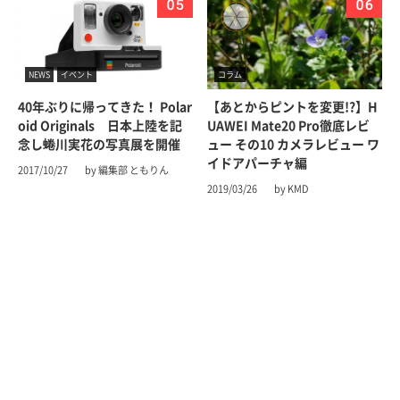
NEWS
イベント
コラム
40年ぶりに帰ってきた！ Polar
【あとからピントを変更!?】H
oid Originals 日本上陸を記
UAWEI Mate20 Pro徹底レビ
念し蜷川実花の写真展を開催
ュー その10 カメラレビュー ワ
イドアパーチャ編
2017/10/27
by 編集部 ともりん
2019/03/26
by KMD