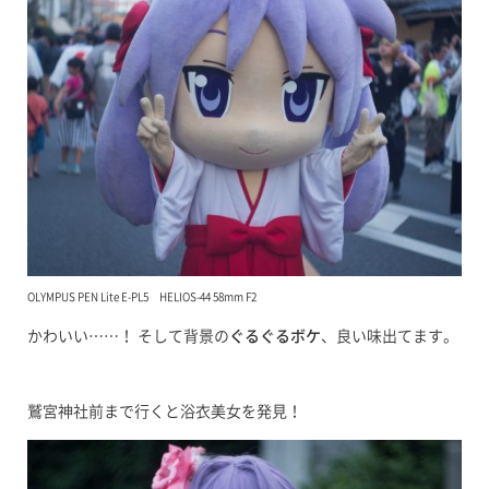
OLYMPUS PEN Lite E-PL5 HELIOS-44 58mm F2
かわいい……！ そして背景の
ぐるぐるボケ
、良い味出てます。
鷲宮神社前まで行くと浴衣美女を発見！