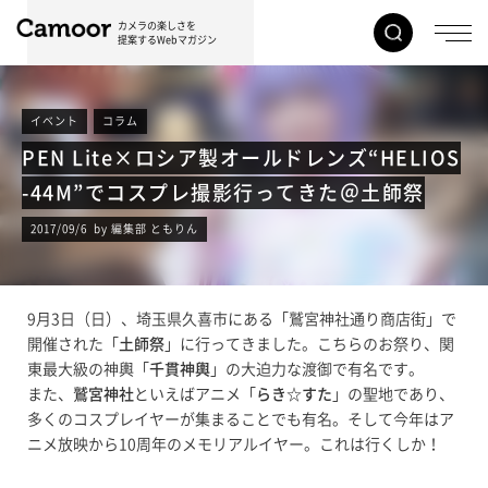
カメラの楽しさを
提案するWebマガジン
イベント
コラム
PEN Lite×ロシア製オールドレンズ“HELIOS
-44M”でコスプレ撮影行ってきた＠土師祭
2017/09/6 by 編集部 ともりん
9月3日（日）、埼玉県久喜市にある「鷲宮神社通り商店街」で
開催された「
土師祭
」に行ってきました。こちらのお祭り、関
東最大級の神輿「
千貫神輿
」の大迫力な渡御で有名です。
また、
鷲宮神社
といえばアニメ「
らき☆すた
」の聖地であり、
多くのコスプレイヤーが集まることでも有名。そして今年はア
ニメ放映から10周年のメモリアルイヤー。これは行くしか！