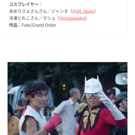
コスプレイヤー
：
あめりさよさんさん／ジャンヌ（
@34_hkxtc
）
冷凍とれこさん／マシュ（
@mopepeko
）
作品
：Fate/Grand Order