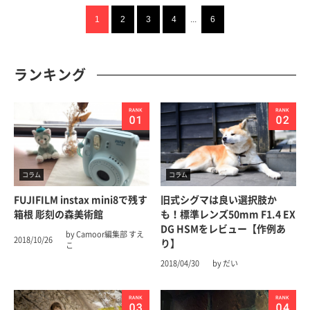
1
2
3
4
...
6
ランキング
コラム
コラム
FUJIFILM instax mini8で残す
旧式シグマは良い選択肢か
箱根 彫刻の森美術館
も！標準レンズ50mm F1.4 EX
DG HSMをレビュー【作例あ
by Camoor編集部 すえ
2018/10/26
り】
こ
2018/04/30
by だい