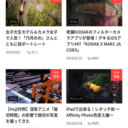
コラム
コラム
女子大生モデル＆カメラ女子
老舗KODAKのフィルターカメ
で人気！「乃月のの」さんと
ラアプリが登場！デキるiOSア
ともに桜ポートレート
プリ#47「KODAK X MARC JA
COBS」
2018/04/5
by だい
2019/02/15
by KMD
コラム
テクニック
【Huji作例】深夜アニメ「踏
iPadで出来る！レタッチ術 〜
切時間」の影響で踏切の写真
Affinity Photo色変え編〜
を撮ってきた
2018/03/18
by KMD