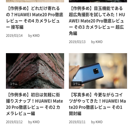
【作例多め】どれだけ寄れる
【作例多め】目玉機能である
の？HUAWEI Mate20 Pro徹底
超広角撮影を試してみた！HU
レビュー その4 カメラレビュ
AWEI Mate20 Pro徹底レビュ
ー 接写編
ー その3 カメラレビュー 超広
角編
2019/03/14
by KMD
2019/03/13
by KMD
コラム
コラム
【作例多め】初日は気軽に街
【写真多め】今更ながらコイ
撮りスナップ！HUAWEI Mate
ツがやってきた！HUAWEI Ma
20 Pro徹底レビュー その2 カ
te20 Pro徹底レビュー その1
メラレビュー編
開封編
2019/03/12
by KMD
2019/03/11
by KMD