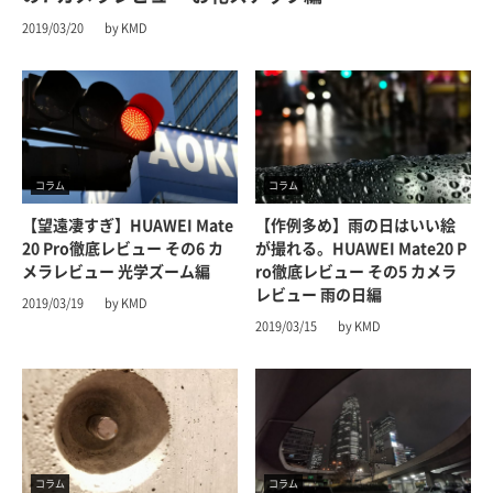
2019/03/20
by KMD
コラム
コラム
【望遠凄すぎ】HUAWEI Mate
【作例多め】雨の日はいい絵
20 Pro徹底レビュー その6 カ
が撮れる。HUAWEI Mate20 P
メラレビュー 光学ズーム編
ro徹底レビュー その5 カメラ
レビュー 雨の日編
2019/03/19
by KMD
2019/03/15
by KMD
コラム
コラム