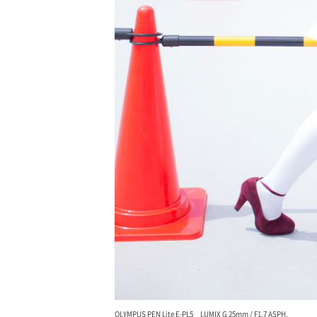
OLYMPUS PEN Lite E-PL5 LUMIX G 25mm / F1.7 ASPH.