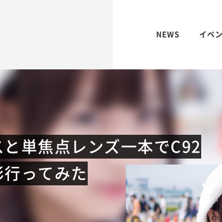
NEWS
イベ
と単焦点レンズ一本でC92
影行ってみた