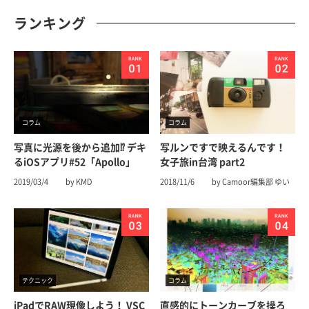
ランキング
コラム
コラム
写真に光源を後から追加⁉︎ デキ
写ルンですで映えるんです！
るiOSアプリ#52「Apollo」
女子旅in台湾 part2
2019/03/4
by KMD
2018/11/6
by Camoor編集部 ゆい
テクニック
コラム
iPadでRAW現像しよう！ VSC
直感的にトーンカーブを操ろ