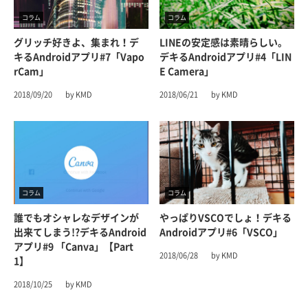
コラム
コラム
グリッチ好きよ、集まれ！デ
LINEの安定感は素晴らしい。
キるAndroidアプリ#7「Vapo
デキるAndroidアプリ#4「LIN
RCam」
E Camera」
2018/09/20
by KMD
2018/06/21
by KMD
コラム
コラム
誰でもオシャレなデザインが
やっぱりVSCOでしょ！デキる
出来てしまう!?デキるAndroid
Androidアプリ#6「VSCO」
アプリ#9 「Canva」【part
2018/06/28
by KMD
1】
2018/10/25
by KMD