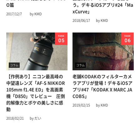
O篇
う。デキるiOSアプリ#24「Ma
xCurve」
2017/12/7
by KMD
2018/06/17
by KMD
コラム
コラム
【作例あり】ニコン最高峰の
老舗KODAKのフィルターカメ
中望遠レンズ「AF-S NIKKOR
ラアプリが登場！デキるiOSア
105mm f1.4E ED」を高画素
プリ#47「KODAK X MARC JA
機「D850」でレビュー 圧倒
COBS」
的解像力とボケの美しさに感
2019/02/15
by KMD
動
2018/02/21
by だい