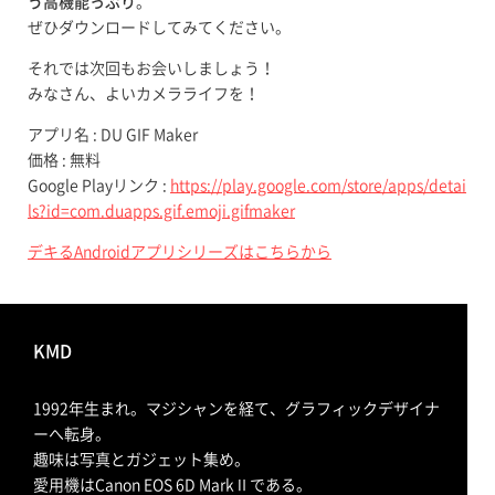
う高機能っぷり
。
ぜひダウンロードしてみてください。
それでは次回もお会いしましょう！
みなさん、よいカメラライフを！
アプリ名 : DU GIF Maker
価格 : 無料
Google Playリンク :
https://play.google.com/store/apps/detai
ls?id=com.duapps.gif.emoji.gifmaker
デキるAndroidアプリシリーズはこちらから
KMD
1992年生まれ。マジシャンを経て、グラフィックデザイナ
ーへ転身。
趣味は写真とガジェット集め。
愛用機はCanon EOS 6D MarkⅡである。