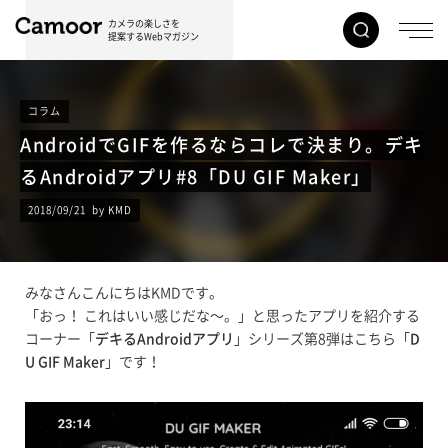
カメラの楽しさを
提案するWebマガジン
コラム
AndroidでGIFを作るならコレで決まり。デキ
るAndroidアプリ#8「DU GIF Maker」
2018/09/21 by KMD
みなさんこんにちはKMDです。
「おっ！ これはいい感じだな〜。」と思ったアプリを紹介する
コーナー「
デキるAndroidアプリ
」シリーズ第8弾はこちら「
D
U GIF Maker
」です！