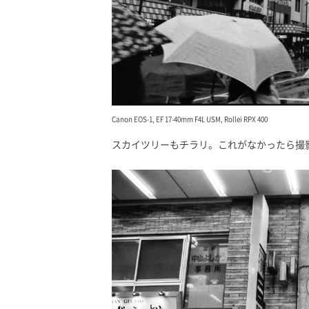
Canon EOS-1, EF 17-40mm F4L USM, Rollei RPX 400
スカイツリーもチラリ。これがなかったら撮影