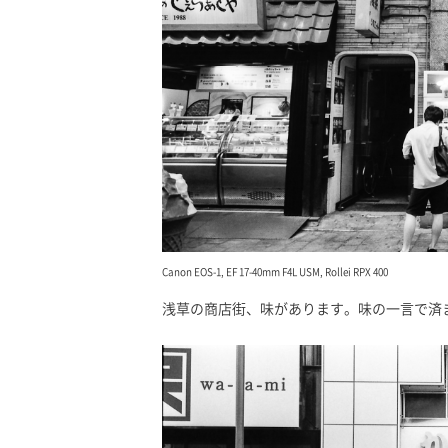
Canon EOS-1, EF 17-40mm F4L USM, Rollei RPX 400
浅草の商店街、味があります。味の一言で済