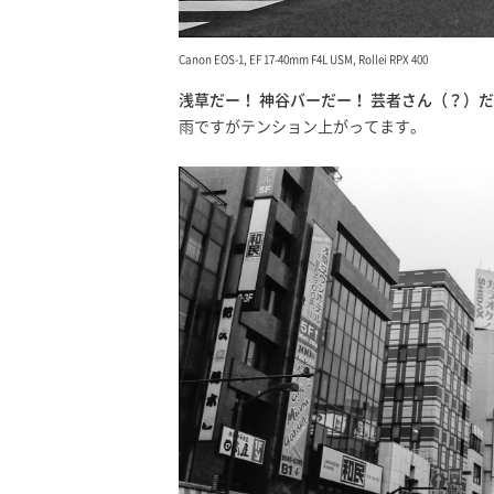
Canon EOS-1, EF 17-40mm F4L USM, Rollei RPX 400
浅草だー！ 神谷バーだー！ 芸者さん（？）
雨ですがテンション上がってます。