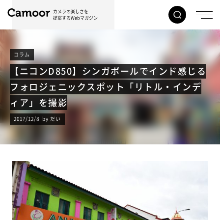
カメラの楽しさを
提案するWebマガジン
コラム
【ニコンD850】シンガポールでインド感じる
フォロジェニックスポット「リトル・インデ
ィア」を撮影
2017/12/8 by だい