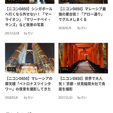
【ニコンD850】シンガポール
【ニコンD850】マレーシア最
へ行くなら外せない！ 「マー
強の屋台街！「アロー通り」
ライオン」「マリーナベイ・
でグルメしまくる
サンズ」など夜景の写真
2018/01/9
by だい
2017/12/18
by だい
コラム
コラム
【ニコンD850】マレーシアの
【ニコンD850】世界で大人
摩天楼「ペトロナスツインタ
気！ 京都・伏見稲荷大社で鳥
ワー」の夜景を撮影してきた
居を撮影
2018/01/8
by だい
2017/11/21
by だい