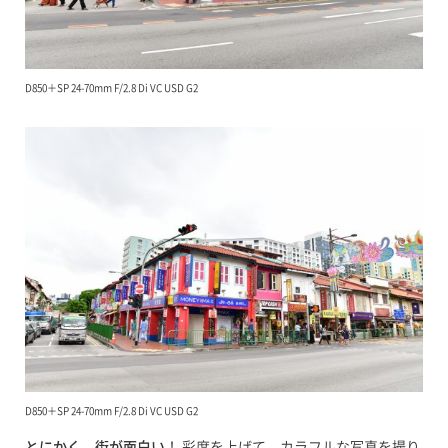
D850＋SP 24-70mm F/2.8 Di VC USD G2
D850＋SP 24-70mm F/2.8 Di VC USD G2
とにかく
、
街が面白い
！ 彩度を上げて、カラフルな写真を撮り