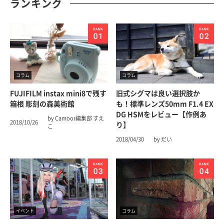
ランキング
コラム
コラム
FUJIFILM instax mini8で残す
旧式シグマは良い選択肢か
箱根 彫刻の森美術館
も！標準レンズ50mm F1.4 EX
DG HSMをレビュー【作例あ
by Camoor編集部 すえ
2018/10/26
り】
こ
2018/04/30
by だい
イベント
コラム