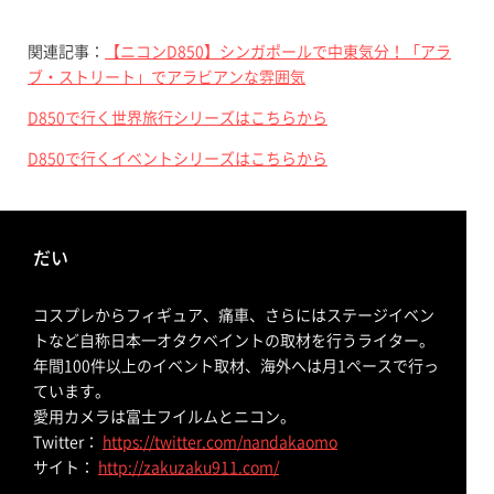
関連記事：
【ニコンD850】シンガポールで中東気分！「アラ
ブ・ストリート」でアラビアンな雰囲気
D850で行く世界旅行シリーズはこちらから
D850で行くイベントシリーズはこちらから
だい
コスプレからフィギュア、痛車、さらにはステージイベン
トなど自称日本一オタクベイントの取材を行うライター。
年間100件以上のイベント取材、海外へは月1ペースで行っ
ています。
愛用カメラは富士フイルムとニコン。
Twitter：
https://twitter.com/nandakaomo
サイト：
http://zakuzaku911.com/