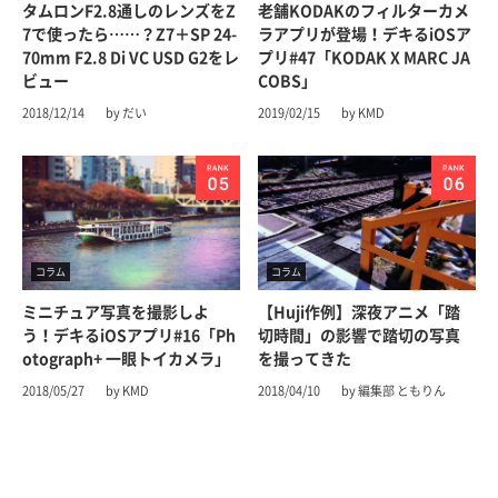
タムロンF2.8通しのレンズをZ
老舗KODAKのフィルターカメ
7で使ったら……？Z7＋SP 24-
ラアプリが登場！デキるiOSア
70mm F2.8 Di VC USD G2をレ
プリ#47「KODAK X MARC JA
ビュー
COBS」
2018/12/14
by だい
2019/02/15
by KMD
コラム
コラム
ミニチュア写真を撮影しよ
【Huji作例】深夜アニメ「踏
う！デキるiOSアプリ#16「Ph
切時間」の影響で踏切の写真
otograph+ 一眼トイカメラ」
を撮ってきた
2018/05/27
by KMD
2018/04/10
by 編集部 ともりん