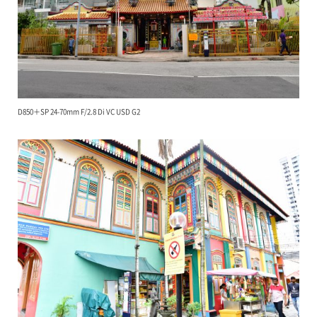
D850＋SP 24-70mm F/2.8 Di VC USD G2