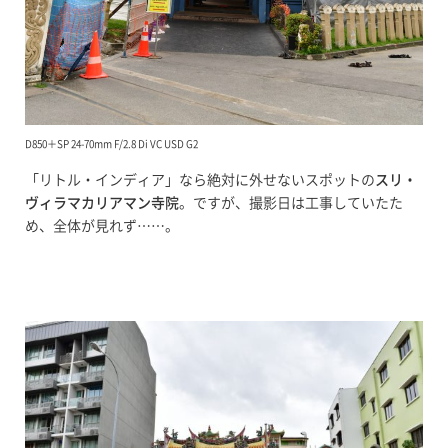
D850＋SP 24-70mm F/2.8 Di VC USD G2
「リトル・インディア」なら絶対に外せないスポットの
スリ・
ヴィラマカリアマン寺院
。ですが、撮影日は工事していたた
め、全体が見れず……。