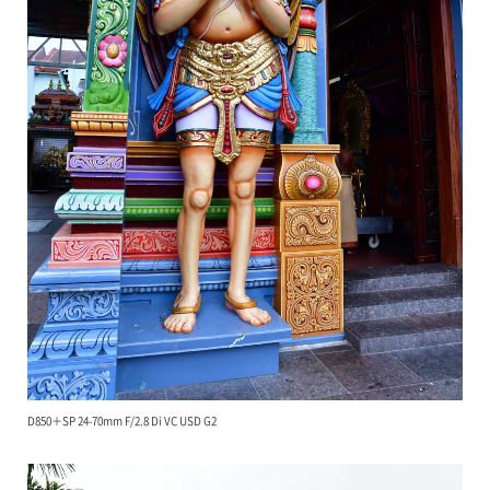
D850＋SP 24-70mm F/2.8 Di VC USD G2