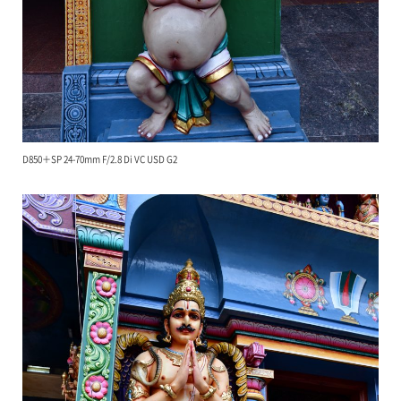
D850＋SP 24-70mm F/2.8 Di VC USD G2