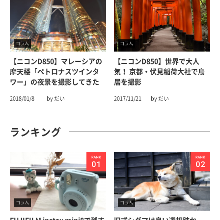
コラム
コラム
【ニコンD850】マレーシアの
【ニコンD850】世界で大人
摩天楼「ペトロナスツインタ
気！ 京都・伏見稲荷大社で鳥
ワー」の夜景を撮影してきた
居を撮影
2018/01/8
by だい
2017/11/21
by だい
ランキング
コラム
コラム