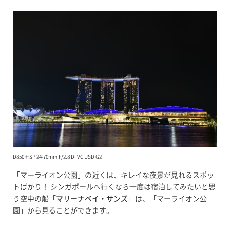
D850＋SP 24-70mm F/2.8 Di VC USD G2
「マーライオン公園」の近くは、キレイな夜景が見れるスポッ
トばかり！ シンガポールへ行くなら一度は宿泊してみたいと思
う空中の船「
マリーナベイ・サンズ
」は、「マーライオン公
園」から見ることができます。