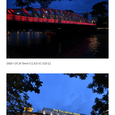
D850＋SP 24-70mm F/2.8 Di VC USD G2