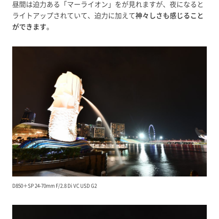
昼間は迫力ある「マーライオン」をが見れますが、夜になると
ライトアップされていて、迫力に加えて
神々しさも感じること
ができます
。
D850＋SP 24-70mm F/2.8 Di VC USD G2