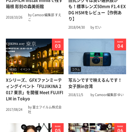
FUJIFILM instax mini8で残す
旧式シグマは良い選択肢か
箱根 彫刻の森美術館
も！標準レンズ50mm F1.4 EX
DG HSMをレビュー【作例あ
by Camoor編集部 すえ
2018/10/26
り】
こ
2018/04/30
by だい
NEWS
イベント
コラム
Xシリーズ、GFXファンミーテ
写ルンですで映えるんです！
ィングイベント「FUJIKINA 2
女子旅in台湾
017 東京」を開催 Meet FUJIFI
2018/11/5
by Camoor編集部 ゆい
LM in Tokyo
by 富士フイルム株式会
2017/08/24
社