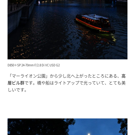
D850＋SP 24-70mm F/2.8 Di VC USD G2
「マーライオン公園」から少し北へ上がったところにある、
高
層ビル群
です。橋や船はライトアップで光っていて、とても美
しいです。