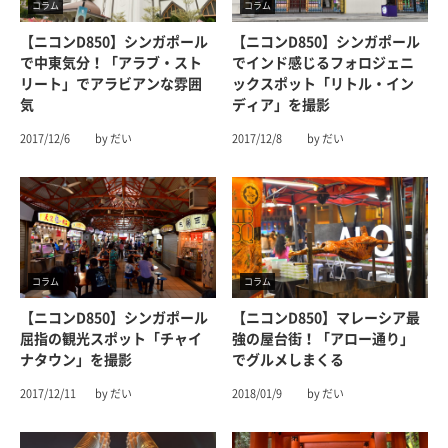
コラム
コラム
【ニコンD850】シンガポール
【ニコンD850】シンガポール
で中東気分！「アラブ・スト
でインド感じるフォロジェニ
リート」でアラビアンな雰囲
ックスポット「リトル・イン
気
ディア」を撮影
2017/12/6
by だい
2017/12/8
by だい
コラム
コラム
【ニコンD850】シンガポール
【ニコンD850】マレーシア最
屈指の観光スポット「チャイ
強の屋台街！「アロー通り」
ナタウン」を撮影
でグルメしまくる
2017/12/11
by だい
2018/01/9
by だい