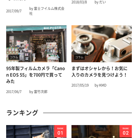
2018/03/8
by だい
by 富士フイルム株式会
2017/09/7
社
コラム
コラム
95年製フィルムカメラ「Cano
まずはオシャレから！お気に
N EOS 55」を700円で買って
入りのカメラを見つけよう！
みた
2017/05/19
by KMD
2017/06/7
by 富竹次郎
ランキング