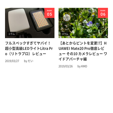
コラム
コラム
フルスペックすぎてヤバイ！
【あとからピントを変更!?】H
超小型高級LEDライトLitra Pr
UAWEI Mate20 Pro徹底レビ
o（リトラプロ）レビュー
ュー その10 カメラレビュー ワ
イドアパーチャ編
2019/03/27
by だい
2019/03/26
by KMD