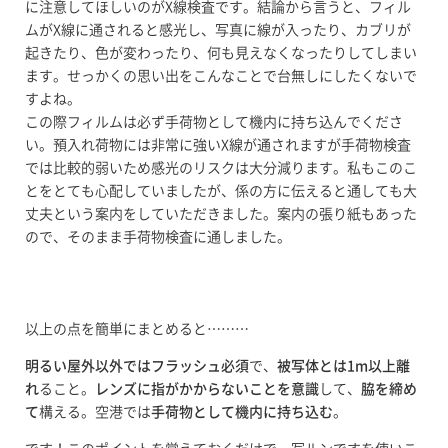
に注意してほしいのがX線検査です。結論から言うと、フィル
ムがX線に通されると感光し、写真に線が入ったり、カブリが
起きたり、色が変わったり、何も見えなくなったりしてしまい
ます。せっかくの思い出をこんなことで台無しにしたくないで
すよね。
この際フィルムは必ず手荷物として機内に持ち込んでくださ
い。預入れ荷物には非常に強いX線が通されますが手荷物検査
では比較的弱いため感光のリスクは大分減ります。私もこのこ
とをとても心配していましたが、係の方に伝えると通しても大
丈夫という案内をしていただきました。案内の張り紙もあった
ので、そのまま手荷物検査に通しました。
以上の点を簡単にまとめると………
明るい屋外以外ではフラッシュ必須
で、
被写体とは1m以上離
れ
ること。
レンズに指がかからないことを意識
して、
脇を締め
て
構える。空港では
手荷物として機内に持ち込む
。