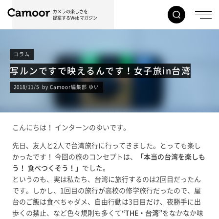
カメラの楽しさを
提案するWebマガジン
コラム
写ルンですで映えるんです！女子旅in台湾
2018/11/5 by Camoor編集部 ゆい
こんにちは！ インターンのゆいです。
先日、友人と2人で台湾旅行に行ってきました。とっても楽し
かったです！ 今回の旅のコンセプトは、
「本当の台湾を楽しも
う！ 食べつくそう！」
でした。
というのも、実は私たち、台湾に旅行するのは2回目だったん
です。しかし、1回目の旅行が高校の修学旅行だったので、屋
台のご飯は食べちゃダメ、自由行動は3日目だけ、夜勝手に出
歩くの禁止、など色々規則も多くて
“THE・台湾”
をなかなか味