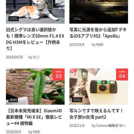
コラム
コラム
旧式シグマは良い選択肢か
写真に光源を後から追加⁉︎ デキ
も！標準レンズ50mm F1.4 EX
るiOSアプリ#52「Apollo」
DG HSMをレビュー【作例あ
2019/03/4
by KMD
り】
2018/04/30
by だい
NEWS
コラム
【日本未発売端末】Xiaomiの
写ルンですで映えるんです！
最新機種「Mi 8 SE」徹底レビ
女子旅in台湾 part2
ュー#4 植物編
2018/11/6
by Camoor編集部 ゆい
2018/09/4
by KMD