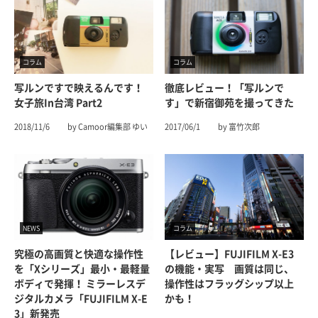
コラム
コラム
写ルンですで映えるんです！
徹底レビュー！「写ルンで
女子旅in台湾 Part2
す」で新宿御苑を撮ってきた
2018/11/6
by Camoor編集部 ゆい
2017/06/1
by 富竹次郎
NEWS
コラム
究極の高画質と快適な操作性
【レビュー】FUJIFILM X-E3
を「Xシリーズ」最小・最軽量
の機能・実写 画質は同じ、
ボディで発揮！ ミラーレスデ
操作性はフラッグシップ以上
ジタルカメラ「FUJIFILM X-E
かも！
3」新発売