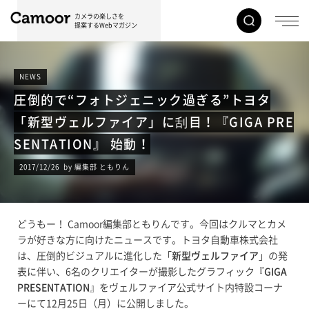
カメラの楽しさを
提案するWebマガジン
NEWS
圧倒的で“フォトジェニック過ぎる”トヨタ
「新型ヴェルファイア」に刮目！『GIGA PRE
SENTATION』 始動！
2017/12/26 by 編集部 ともりん
どうもー！ Camoor編集部ともりんです。今回はクルマとカメ
ラが好きな方に向けたニュースです。トヨタ自動車株式会社
は、圧倒的ビジュアルに進化した「
新型ヴェルファイア
」の発
表に伴い、6名のクリエイターが撮影したグラフィック『
GIGA
PRESENTATION
』をヴェルファイア公式サイト内特設コーナ
ーにて12月25日（月）に公開しました。