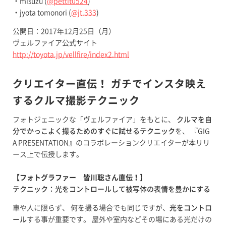
・misuzu (
@pettit0524
)
・jyota tomonori (
@jt.333
)
公開日：2017年12月25日（月）
ヴェルファイア公式サイト
http://toyota.jp/vellfire/index2.html
クリエイター直伝！ ガチでインスタ映え
するクルマ撮影テクニック
フォトジェニックな「ヴェルファイア」をもとに、
クルマを自
分でかっこよく撮るためのすぐに試せるテクニック
を、 『GIG
A PRESENTATION』のコラボレーションクリエイターが本リリ
ース上で伝授します。
【フォトグラファー 皆川聡さん直伝！】
テクニック：光をコントロールして被写体の表情を豊かにする
車や人に限らず、 何を撮る場合でも同じですが、
光をコントロ
ール
する事が重要です。 屋外や室内などその場にある光だけの