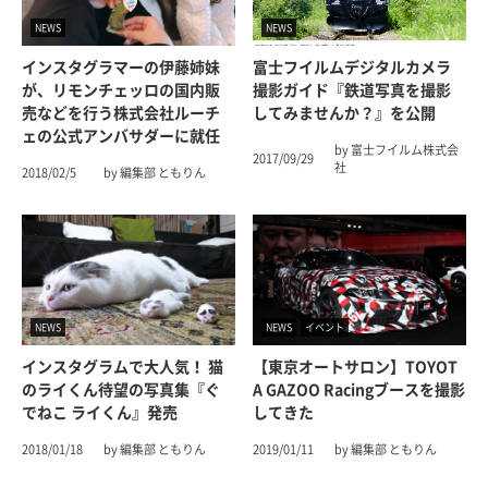
NEWS
NEWS
インスタグラマーの伊藤姉妹
富士フイルムデジタルカメラ
が、リモンチェッロの国内販
撮影ガイド『鉄道写真を撮影
売などを行う株式会社ルーチ
してみませんか？』を公開
ェの公式アンバサダーに就任
by 富士フイルム株式会
2017/09/29
社
2018/02/5
by 編集部 ともりん
NEWS
NEWS
イベント
インスタグラムで大人気！ 猫
【東京オートサロン】TOYOT
のライくん待望の写真集『ぐ
A GAZOO Racingブースを撮影
でねこ ライくん』発売
してきた
2018/01/18
by 編集部 ともりん
2019/01/11
by 編集部 ともりん