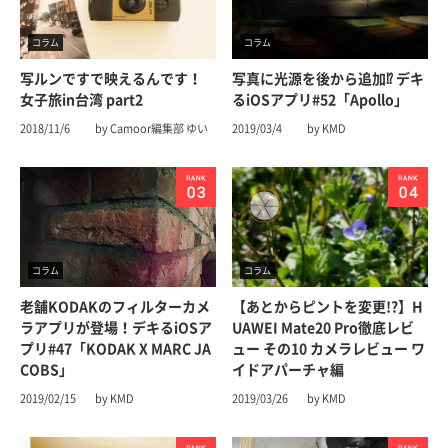
コラム
コラム
写ルンですで映えるんです！
写真に光源を後から追加⁉︎ デキ
女子旅in台湾 part2
るiOSアプリ#52「Apollo」
2018/11/6
by Camoor編集部 ゆい
2019/03/4
by KMD
コラム
コラム
老舗KODAKのフィルターカメ
【あとからピントを変更!?】H
ラアプリが登場！デキるiOSア
UAWEI Mate20 Pro徹底レビ
プリ#47「KODAK X MARC JA
ュー その10 カメラレビュー ワ
COBS」
イドアパーチャ編
2019/02/15
by KMD
2019/03/26
by KMD