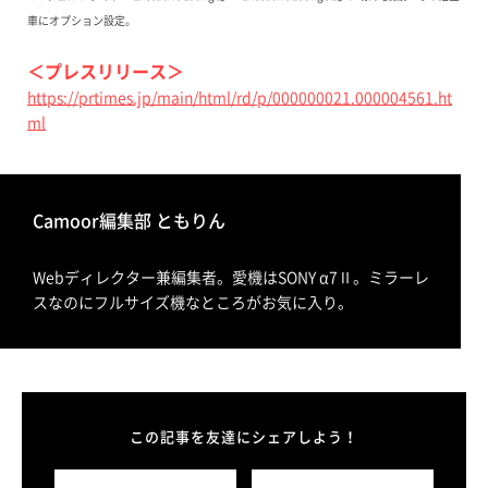
車にオプション設定。
＜プレスリリース＞
https://prtimes.jp/main/html/rd/p/000000021.000004561.ht
ml
Camoor編集部 ともりん
Webディレクター兼編集者。愛機はSONY α7Ⅱ。ミラーレ
スなのにフルサイズ機なところがお気に入り。
この記事を友達にシェアしよう！