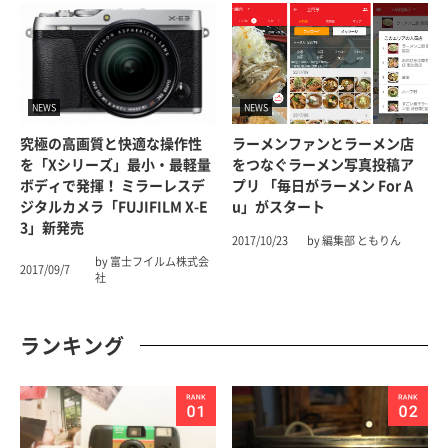
NEWS
NEWS
究極の高画質と快適な操作性
ラーメンファンとラーメン店
を「Xシリーズ」最小・最軽量
をつなぐラーメン写真投稿ア
ボディで発揮！ ミラーレスデ
プリ 「毎日がラーメン For A
ジタルカメラ「FUJIFILM X-E
U」がスタート
3」新発売
2017/10/23
by 編集部 ともりん
by 富士フイルム株式会
2017/09/7
社
ランキング