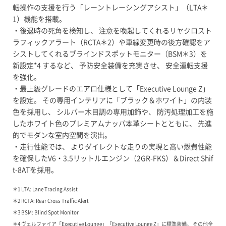
転操作の支援を行う「レーントレーシングアシスト」（LTA＊
1）機能を搭載。
・後退時の死角を検知し、 注意を喚起してくれるリヤクロスト
ラフィックアラート（RCTA＊2）や車線変更時の後方確認をア
シストしてくれるブラインドスポットモニター（BSM＊3）を
新設定*4 するなど、 予防安全装備を充実させ、 安全運転支援
を強化。
・最上級グレードのエアロ仕様として「Executive Lounge Z」
を設定。 その専用インテリアに「ブラック＆ホワイト」の内装
色を採用し、 シルバー木目調の専用加飾や、 防汚処理加工を施
したホワイト色のプレミアムナッパ本革シートとともに、 先進
的でモダンな室内空間を演出。
・走行性能では、 よりダイレクトな走りの実現と高い燃費性能
を確保したV6・3.5リットルエンジン（2GR-FKS）＆Direct Shif
t-8ATを採用。
＊1 LTA: Lane Tracing Assist
＊2 RCTA: Rear Cross Traffic Alert
＊3 BSM: Blind Spot Monitor
＊4 ヴェルファイア「Executive Lounge」「Executive Lounge Z」に標準装備。 その他全