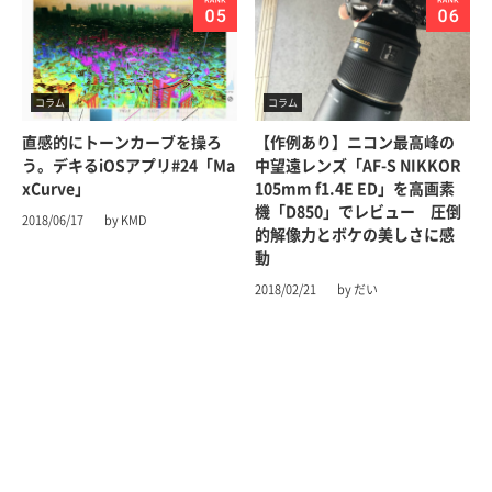
コラム
コラム
直感的にトーンカーブを操ろ
【作例あり】ニコン最高峰の
う。デキるiOSアプリ#24「Ma
中望遠レンズ「AF-S NIKKOR
xCurve」
105mm f1.4E ED」を高画素
機「D850」でレビュー 圧倒
2018/06/17
by KMD
的解像力とボケの美しさに感
動
2018/02/21
by だい