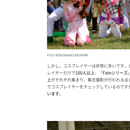
X-E3＋XF16-55mmF2.8 R LM WR
しかし、コスプレイヤーは非常に多いです。
レイヤーだけで
100人以上
、「
Fateシリーズ
上
がそれぞれ集まり、集合撮影が行われるほ
でコスプレイヤーをチェックしているのです
います
。