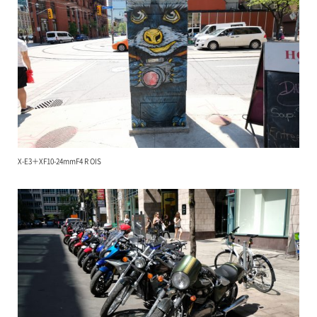
X-E3＋XF10-24mmF4 R OIS