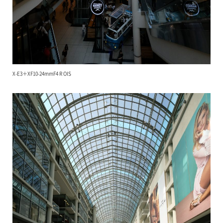
X-E3＋XF10-24mmF4 R OIS