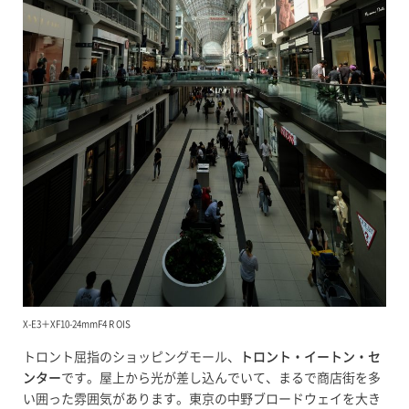
X-E3＋XF10-24mmF4 R OIS
トロント屈指のショッピングモール、
トロント・イートン・セ
ンター
です。屋上から光が差し込んでいて、まるで商店街を多
い囲った雰囲気があります。東京の中野ブロードウェイを大き