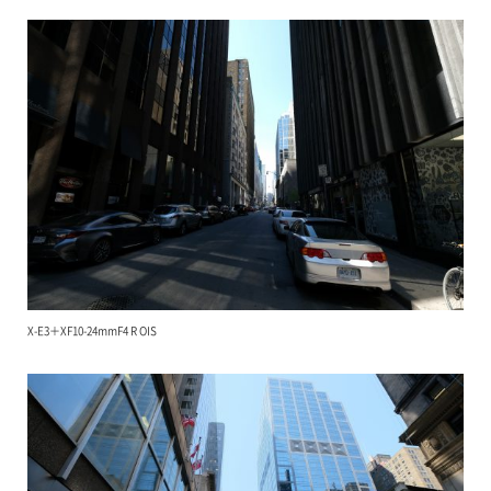
X-E3＋XF10-24mmF4 R OIS