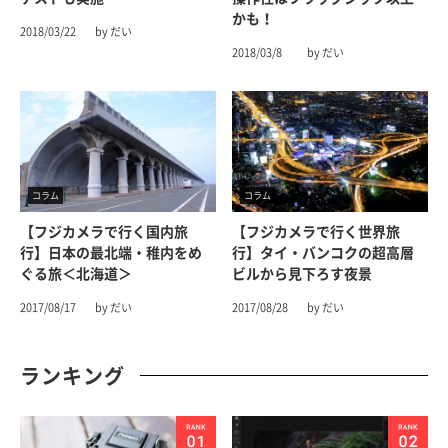
かも！
2018/03/22
by だい
2018/03/8
by だい
コラム
コラム
【フジカメラで行く国内旅
【フジカメラで行く世界旅
行】日本の最北端・稚内をめ
行】タイ・バンコクの超高層
ぐる旅＜北海道＞
ビルから見下ろす夜景
2017/08/17
by だい
2017/08/28
by だい
ランキング