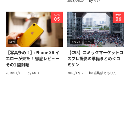
2018/04/30
by だい
NEWS
イベント
コラム
【写真多め！】iPhone XR イ
【C95】コミックマーケットコ
エローが来た！ 徹底レビュー
スプレ撮影の準備まとめ＜コ
その1 開封編
ミケ＞
2018/11/7
by KMD
2018/12/17
by 編集部 ともりん