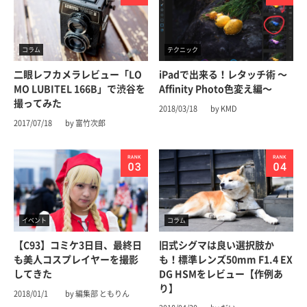
コラム
テクニック
二眼レフカメラレビュー「LO
iPadで出来る！レタッチ術 〜
MO LUBITEL 166B」で渋谷を
Affinity Photo色変え編〜
撮ってみた
2018/03/18
by KMD
2017/07/18
by 富竹次郎
イベント
コラム
【C93】コミケ3日目、最終日
旧式シグマは良い選択肢か
も美人コスプレイヤーを撮影
も！標準レンズ50mm F1.4 EX
してきた
DG HSMをレビュー【作例あ
り】
2018/01/1
by 編集部 ともりん