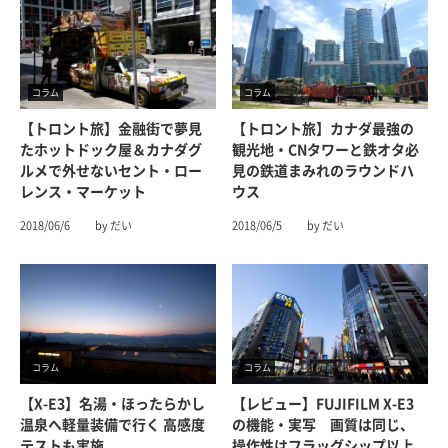
コラム
コラム
【トロント旅】金融街で夢見
【トロント旅】カナダ最強の
たホットドック屋＆カナダグ
観光地・CNタワーと鉄オタ必
ルメで外せないセント・ロー
見の鉄道まみれのラウンドハ
レンス・マーケット
ウス
2018/06/6
by だい
2018/06/5
by だい
コラム
コラム
【X-E3】名湯・ほったらかし
【レビュー】FUJIFILM X-E3
温泉へ軽量装備で行く 高感度
の機能・実写 画質は同じ、
テストも実施
操作性はフラッグシップ以上