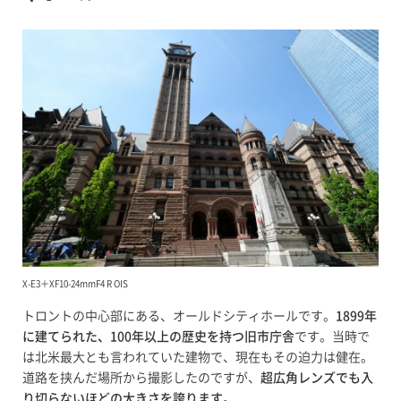
X-E3＋XF10-24mmF4 R OIS
トロントの中心部にある、オールドシティホールです。
1899年
に建てられた、100年以上の歴史を持つ旧市庁舎
です。当時で
は北米最大とも言われていた建物で、現在もその迫力は健在。
道路を挟んだ場所から撮影したのですが、
超広角レンズでも入
り切らないほどの大きさを誇ります
。