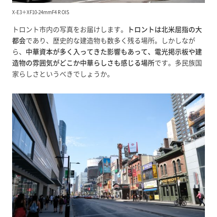
X-E3＋XF10-24mmF4 R OIS
トロント市内の写真をお届けします。
トロントは北米屈指の大
都会
であり、歴史的な建造物も数多く残る場所。しかしなが
ら、
中華資本が多く入ってきた影響もあって、電光掲示板や建
造物の雰囲気がどこか中華らしさも感じる場所
です。多民族国
家らしさというべきでしょうか。