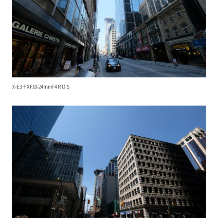
X-E3＋XF10-24mmF4 R OIS