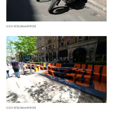
X-E3＋XF10-24mmF4 R OIS
X-E3＋XF10-24mmF4 R OIS