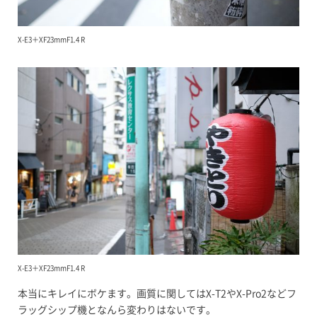
X-E3＋XF23mmF1.4 R
X-E3＋XF23mmF1.4 R
本当にキレイにボケます。画質に関してはX-T2やX-Pro2などフ
ラッグシップ機となんら変わりはないです。