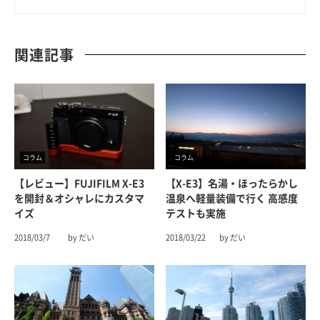
関連記事
コラム
コラム
【レビュー】FUJIFILM X-E3
【X-E3】名湯・ほったらかし
を開封＆オシャレにカスタマ
温泉へ軽量装備で行く 高感度
イズ
テストも実施
2018/03/7
by だい
2018/03/22
by だい