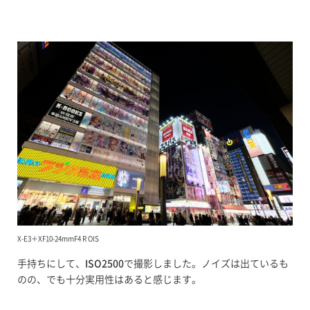
X-E3＋XF10-24mmF4 R OIS
手持ちにして、
ISO2500
で撮影しました。ノイズは出ているも
のの、でも十分実用性はあると感じます。