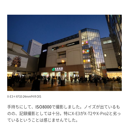
X-E3＋XF10-24mmF4 R OIS
手持ちにして、
ISO8000
で撮影しました。ノイズが出ているも
のの、記録撮影としては十分。特にX-E3がX-T2やX-Pro2と劣っ
ているということは感じませんでした。