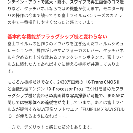
ンチイン・アウトで拡大・縮小
、
スワイプで再生画像のコマ送
り
など、タッチパネルならではの機能が使えます。モニター周
りの操作は今まで触ってきた富士フイルムXシリーズのカメラ
の中で一番操作しやすくなったと感じています。
基本的な機能がフラッグシップ機と変わらない
富士フイルムの色作りのノウハウを注ぎ込んだフィルムシミュ
レーションや、操作がしやすいフォーカスレバー、タッチパネ
ルを含めると十分な数あるファンクションボタンと、富士フイ
ルムに慣れた人であればすぐに使える機能が共通してありま
す。
もちろん機能だけでなく、2430万画素の「
X-Trans CMOS III
」
と画像処理エンジン「
X-Processor Pro
」でX-H1を含めた
フラ
ッグシップ機と変わらぬ高画質な写真撮影が可能
で、また
AFに
関しては被写体への追従性が向上
しています。あとは富士フイ
ルムが提供するRAW現像ソフトウエア「FUJIFILM X RAW STUD
IO」が使えるようになれば……。
一方で、デメリットと感じた部分もあります。