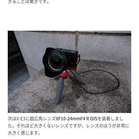
きることは驚きです。
次はX-E3に超広角レンズ
XF10-24mmF4 R OIS
を装着しまし
た。それほど大きくないレンズですが、レンズのほうが非常に
大きく感じます。