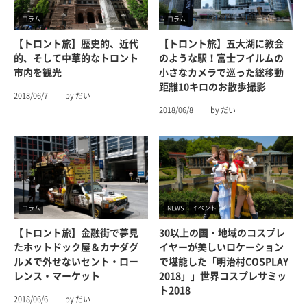
コラム
コラム
【トロント旅】歴史的、近代
【トロント旅】五大湖に教会
的、そして中華的なトロント
のような駅！富士フイルムの
市内を観光
小さなカメラで巡った総移動
距離10キロのお散歩撮影
2018/06/7
by だい
2018/06/8
by だい
コラム
NEWS
イベント
【トロント旅】金融街で夢見
30以上の国・地域のコスプレ
たホットドック屋＆カナダグ
イヤーが美しいロケーション
ルメで外せないセント・ロー
で堪能した「明治村COSPLAY
レンス・マーケット
2018」」世界コスプレサミッ
ト2018
2018/06/6
by だい