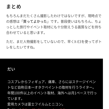
まとめ
もちろんまだたくさん撮影したわけではないですが、現時点で
の感想は「
買ってよかった
」です。普段使いはもちろん、ちょ
っとした旅行やイベント取材にも十分耐えうる画質などを持ち
合わせていると思います。
ただ、まだ人物撮影をしていないので、早くX-E3を使ってポト
レをしたいですね。
だい
コスプレからフィギュア、痛車、さらにはステージイベン
トなど自称日本一オタクベイントの取材を行うライター。
年間100件以上のイベント取材、海外へは月1ペースで行っ
ています。
愛用カメラは富士フイルムとニコン。