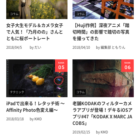
コラム
コラム
女子大生モデル＆カメラ女子
【Huji作例】深夜アニメ「踏
で人気！「乃月のの」さんと
切時間」の影響で踏切の写真
ともに桜ポートレート
を撮ってきた
2018/04/5
by だい
2018/04/10
by 編集部 ともりん
テクニック
コラム
iPadで出来る！レタッチ術 〜
老舗KODAKのフィルターカメ
Affinity Photo色変え編〜
ラアプリが登場！デキるiOSア
プリ#47「KODAK X MARC JA
2018/03/18
by KMD
COBS」
2019/02/15
by KMD