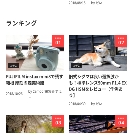
2018/08/15
by だい
ランキング
コラム
コラム
FUJIFILM instax mini8で残す
旧式シグマは良い選択肢か
箱根 彫刻の森美術館
も！標準レンズ50mm F1.4 EX
DG HSMをレビュー【作例あ
by Camoor編集部 すえ
2018/10/26
り】
こ
2018/04/30
by だい