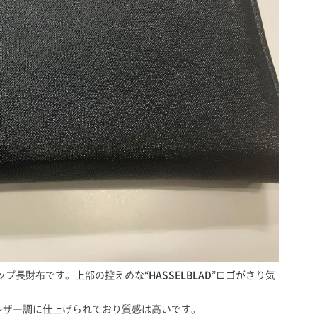
ップ長財布です。上部の控えめな“
HASSELBLAD
”ロゴがさり気
。レザー調に仕上げられており質感は高いです。