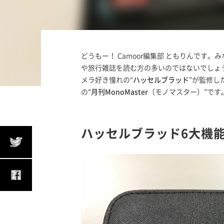
どうもー！ Camoor編集部 ともりんです
や旅行雑誌を読む方の多いのではないでしょ
メラ好き憧れの“
ハッセルブラッド
”が監修し
の“
月刊MonoMaster
（モノマスター）”です
ハッセルブラッド6大機