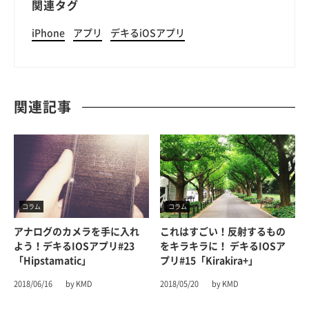
関連タグ
iPhone
アプリ
デキるiOSアプリ
関連記事
コラム
コラム
アナログのカメラを手に入れ
これはすごい！反射するもの
よう！デキるiOSアプリ#23
をキラキラに！ デキるiOSア
「Hipstamatic」
プリ#15「kirakira+」
2018/06/16
by KMD
2018/05/20
by KMD