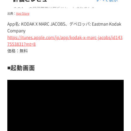
出典：
App Store
App名: KODAK X MARC JACOBS、デベロッパ: Eastman Kodak
Company
https://itunes.apple.com/jp/app/kodak-x-marc-jacobs/id143
7553831?mt=8
価格：無料
◾️起動画面