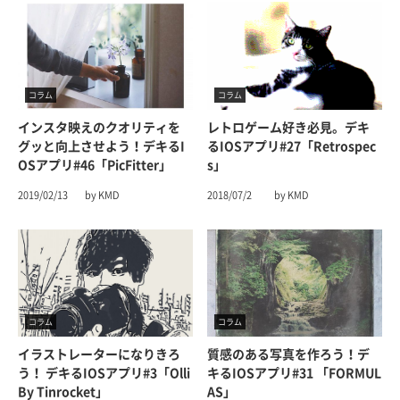
コラム
コラム
インスタ映えのクオリティを
レトロゲーム好き必見。デキ
グッと向上させよう！デキるi
るiOSアプリ#27「Retrospec
OSアプリ#46「PicFitter」
S」
2019/02/13
by KMD
2018/07/2
by KMD
コラム
コラム
イラストレーターになりきろ
質感のある写真を作ろう！デ
う！ デキるiOSアプリ#3「Olli
キるiOSアプリ#31 「FORMUL
By Tinrocket」
AS」