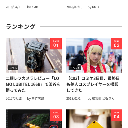
2018/04/1
by KMD
2018/07/13
by KMD
ランキング
コラム
イベント
二眼レフカメラレビュー「LO
【C93】コミケ3日目、最終日
MO LUBITEL 166B」で渋谷を
も美人コスプレイヤーを撮影
撮ってみた
してきた
2017/07/18
by 富竹次郎
2018/01/1
by 編集部 ともりん