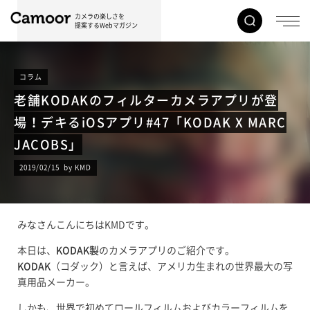
カメラの楽しさを
提案するWebマガジン
コラム
老舗KODAKのフィルターカメラアプリが登
場！デキるiOSアプリ#47「KODAK X MARC
JACOBS」
2019/02/15 by KMD
みなさんこんにちはKMDです。
本日は、
KODAK製
のカメラアプリのご紹介です。
KODAK
（コダック）と言えば、アメリカ生まれの世界最大の写
真用品メーカー。
しかも、世界で初めてロールフィルムおよびカラーフィルムを