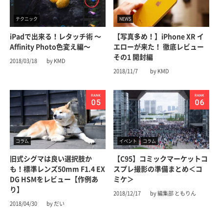
テクニック
NEWS
iPadで出来る！レタッチ術 〜
【写真多め！】iPhone XR イ
Affinity Photo色変え編〜
エローが来た！ 徹底レビュー
その1 開封編
2018/03/18
by KMD
2018/11/7
by KMD
コラム
イベント
コラム
旧式シグマは良い選択肢か
【C95】コミックマーケットコ
も！標準レンズ50mm F1.4 EX
スプレ撮影の準備まとめ＜コ
DG HSMをレビュー【作例あ
ミケ＞
り】
2018/12/17
by 編集部 ともりん
2018/04/30
by だい