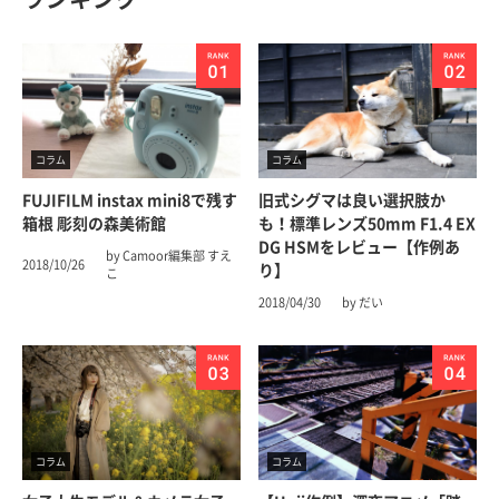
コラム
コラム
FUJIFILM instax mini8で残す
旧式シグマは良い選択肢か
箱根 彫刻の森美術館
も！標準レンズ50mm F1.4 EX
DG HSMをレビュー【作例あ
by Camoor編集部 すえ
2018/10/26
り】
こ
2018/04/30
by だい
コラム
コラム