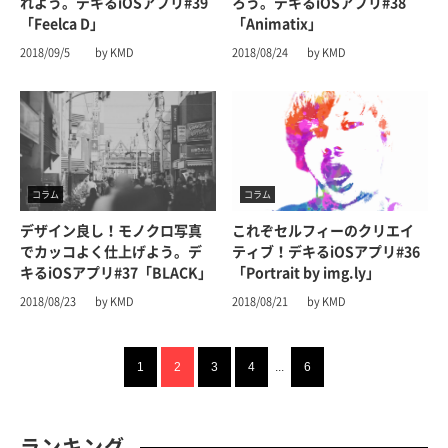
れよう。デキるiOSアプリ#39
ろう。デキるiOSアプリ#38
「Feelca D」
「Animatix」
2018/09/5
by KMD
2018/08/24
by KMD
コラム
コラム
デザイン良し！モノクロ写真
これぞセルフィーのクリエイ
でカッコよく仕上げよう。デ
ティブ！デキるiOSアプリ#36
キるiOSアプリ#37「BLACK」
「Portrait by img.ly」
2018/08/23
by KMD
2018/08/21
by KMD
1
2
3
4
...
6
ランキング