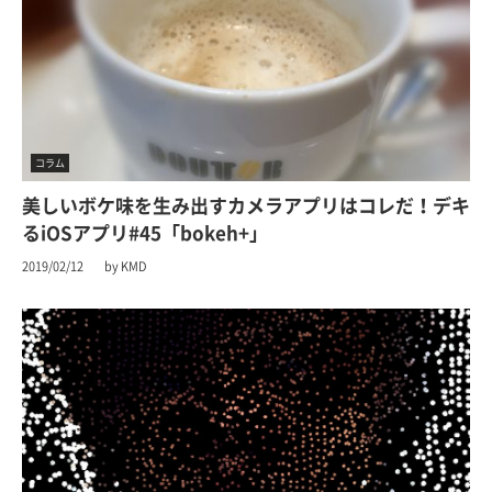
コラム
美しいボケ味を生み出すカメラアプリはコレだ！デキ
るiOSアプリ#45「bokeh+」
2019/02/12
by KMD