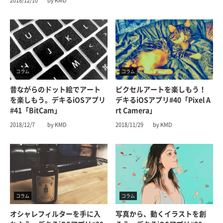
2018/12/10
by KMD
コラム
コラム
昔ながらのドット絵でアート
ピクセルアートを楽しもう！
を楽しもう。デキるiOSアプリ
デキるiOSアプリ#40「Pixel A
#41「BitCam」
rt Camera」
2018/12/7
by KMD
2018/11/29
by KMD
コラム
コラム
オシャレフィルターを手に入
写真から、動くイラストを創