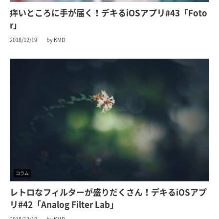
痒いところに手が届く！デキるiOSアプリ#43「Foto
r」
2018/12/19
by KMD
コラム
レトロなフィルターが盛りだくさん！デキるiOSアプ
リ#42「Analog Filter Lab」