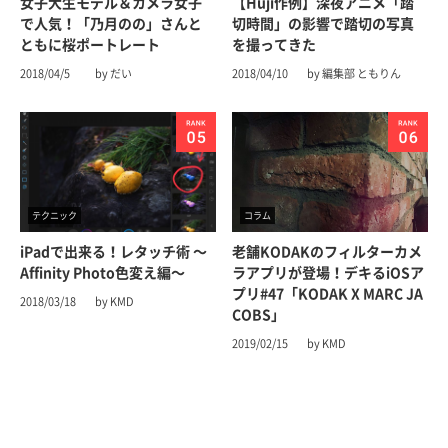
女子大生モデル＆カメラ女子
【Huji作例】深夜アニメ「踏
で人気！「乃月のの」さんと
切時間」の影響で踏切の写真
ともに桜ポートレート
を撮ってきた
2018/04/5
by だい
2018/04/10
by 編集部 ともりん
テクニック
コラム
iPadで出来る！レタッチ術 〜
老舗KODAKのフィルターカメ
Affinity Photo色変え編〜
ラアプリが登場！デキるiOSア
プリ#47「KODAK X MARC JA
2018/03/18
by KMD
COBS」
2019/02/15
by KMD