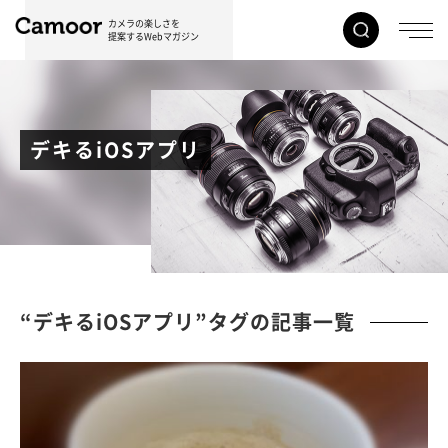
カメラの楽しさを
提案するWebマガジン
デキるiOSアプリ
“デキるiOSアプリ”タグの記事一覧