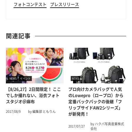
フォトコンテスト
プレスリリース
関連記事
NEWS
イベント
NEWS
【8/26,27】2日間限定！ ここ
プロ向けカメラバッグで人気
でしか撮れない、浴衣フォト
のLowepro（ロープロ）から
スタジオ＠麻布
定番バックパックの後継「フ
リップサイドAW2シリーズ」
2017/08/9
by 編集部 ともりん
が新発売！
by ハクバ写真産業株式
2017/07/27
会社