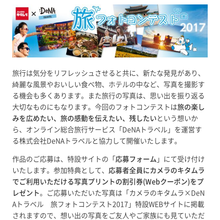
旅行は気分をリフレッシュさせると共に、新たな発見があり、
綺麗な風景やおいしい食べ物、ホテルの中など、写真を撮影す
る機会も多くあります。また旅行の写真は、思い出を振り返る
大切なものにもなります。今回のフォトコンテストは
旅の楽し
みを広めたい、旅の感動を伝えたい、残したい
という想いか
ら、オンライン総合旅行サービス「DeNAトラベル」を運営す
る株式会社DeNAトラベルと協力して開催いたします。
作品のご応募は、特設サイトの「
応募フォーム
」にて受け付け
いたします。参加特典として、
応募者全員にカメラのキタムラ
でご利用いただける写真プリントの割引券(Webクーポン)をプ
レゼント
。ご応募いただいた写真は「カメラのキタムラ×DeN
Aトラベル 旅フォトコンテスト2017」特設WEBサイトに掲載
されますので、想い出の写真をご友人やご家族にも見ていただ