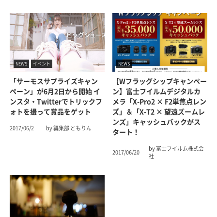
NEWS
イベント
NEWS
「サーモスサプライズキャン
【Wフラッグシップキャンペー
ペーン」が6月2日から開始 イ
ン】富士フイルムデジタルカ
ンスタ・Twitterでトリックフ
メラ「X-Pro2 × F2単焦点レン
ォトを撮って賞品をゲット
ズ」＆「X-T2 × 望遠ズームレ
ンズ」キャッシュバックがス
2017/06/2
by 編集部 ともりん
タート！
by 富士フイルム株式会
2017/06/20
社