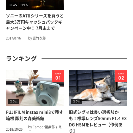
NEWS
コラム
ソニーのα7IIシリーズを買うと
最大3万円キャッシュバックキ
ャンペーン中！ 7月末まで
2017/07/6
by 富竹次郎
ランキング
コラム
コラム
FUJIFILM instax mini8で残す
旧式シグマは良い選択肢か
箱根 彫刻の森美術館
も！標準レンズ50mm F1.4 EX
DG HSMをレビュー【作例あ
by Camoor編集部 すえ
2018/10/26
り】
こ