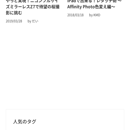
やっと実現！ニコンフルサイ
iPadで出来る！レタッチ術 〜
ズミラーレスZ7で待望の桜撮
Affinity Photo色変え編〜
影に挑む
2018/03/18
by KMD
2019/03/28
by だい
人気のタグ