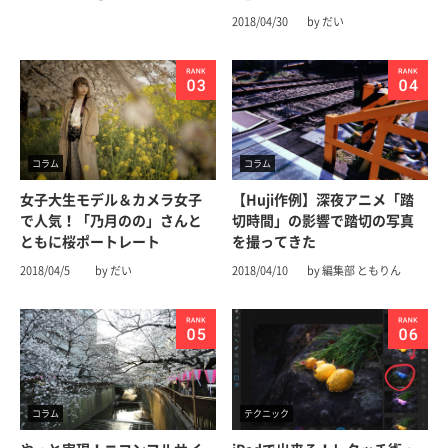
2018/04/30
by だい
コラム
コラム
女子大生モデル＆カメラ女子
【Huji作例】深夜アニメ「踏
で人気！「乃月のの」さんと
切時間」の影響で踏切の写真
ともに桜ポートレート
を撮ってきた
2018/04/5
by だい
2018/04/10
by 編集部 ともりん
コラム
テクニック