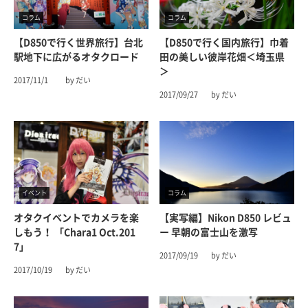
コラム
コラム
【D850で行く世界旅行】台北
【D850で行く国内旅行】巾着
駅地下に広がるオタクロード
田の美しい彼岸花畑＜埼玉県
＞
2017/11/1
by だい
2017/09/27
by だい
イベント
コラム
オタクイベントでカメラを楽
【実写編】Nikon D850 レビュ
しもう！ 「chara1 Oct.201
ー 早朝の富士山を激写
7」
2017/09/19
by だい
2017/10/19
by だい