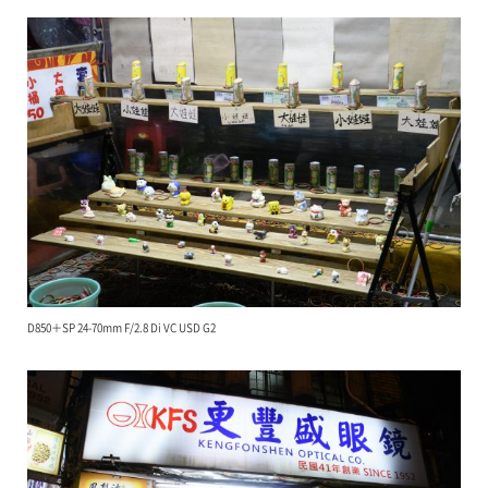
D850＋SP 24-70mm F/2.8 Di VC USD G2