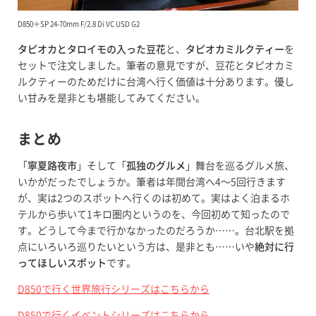
D850＋SP 24-70mm F/2.8 Di VC USD G2
タピオカとタロイモの入った豆花
と、
タピオカミルクティー
を
セットで注文しました。筆者の意見ですが、豆花とタピオカミ
ルクティーのためだけに台湾へ行く価値は十分あります。優し
い甘みを是非とも堪能してみてください。
まとめ
「
寧夏路夜市
」そして「
孤独のグルメ
」舞台を巡るグルメ旅、
いかがだったでしょうか。筆者は年間台湾へ4〜5回行きます
が、実は2つのスポットへ行くのは初めて。実はよく泊まるホ
テルから歩いて1キロ圏内というのを、今回初めて知ったので
す。どうして今まで行かなかったのだろうか……。台北駅を拠
点にいろいろ巡りたいという方は、是非とも……いや
絶対に行
ってほしいスポット
です。
D850で行く世界旅行シリーズはこちらから
D850で行くイベントシリーズはこちらから