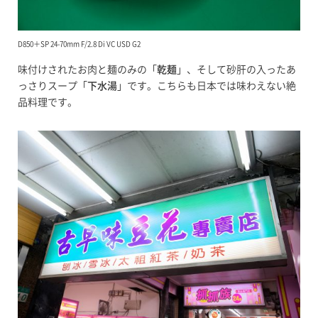
D850＋SP 24-70mm F/2.8 Di VC USD G2
味付けされたお肉と麺のみの「
乾麺
」、そして砂肝の入ったあ
っさりスープ「
下水湯
」です。こちらも日本では味わえない絶
品料理です。