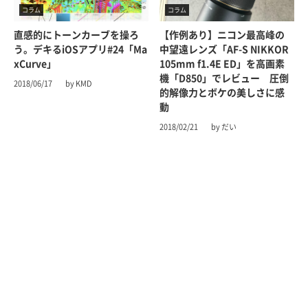
コラム
コラム
直感的にトーンカーブを操ろ
【作例あり】ニコン最高峰の
う。デキるiOSアプリ#24「Ma
中望遠レンズ「AF-S NIKKOR
xCurve」
105mm f1.4E ED」を高画素
機「D850」でレビュー 圧倒
2018/06/17
by KMD
的解像力とボケの美しさに感
動
2018/02/21
by だい