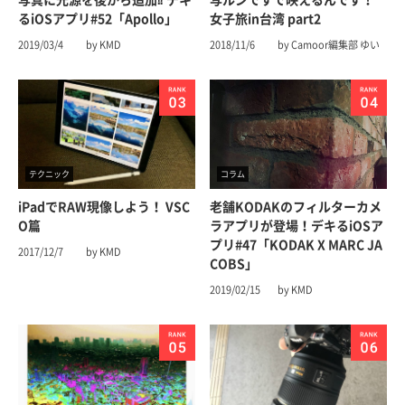
るiOSアプリ#52「Apollo」
女子旅in台湾 part2
2019/03/4
by KMD
2018/11/6
by Camoor編集部 ゆい
テクニック
コラム
iPadでRAW現像しよう！ VSC
老舗KODAKのフィルターカメ
O篇
ラアプリが登場！デキるiOSア
プリ#47「KODAK X MARC JA
2017/12/7
by KMD
COBS」
2019/02/15
by KMD