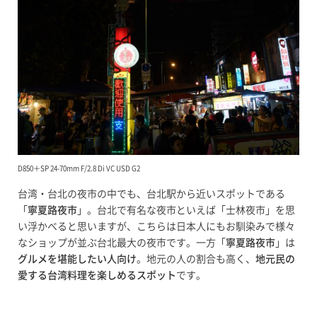
D850＋SP 24-70mm F/2.8 Di VC USD G2
台湾・台北の夜市の中でも、台北駅から近いスポットである
「
寧夏路夜市
」。台北で有名な夜市といえば「士林夜市」を思
い浮かべると思いますが、こちらは日本人にもお馴染みで様々
なショップが並ぶ台北最大の夜市です。一方「
寧夏路夜市
」は
グルメを堪能したい人向け
。地元の人の割合も高く、
地元民の
愛する台湾料理を楽しめるスポット
です。