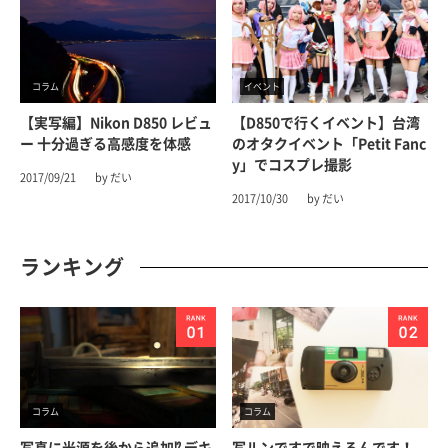
コラム
イベント
【実写編】Nikon D850 レビュ
【D850で行くイベント】台湾
ー 十分過ぎる高感度を体感
のオタクイベント「Petit Fanc
Y」でコスプレ撮影
2017/09/21
by だい
2017/10/30
by だい
ランキング
コラム
コラム
写真に光源を後から追加⁉︎ デキ
写ルンですで映えるんです！