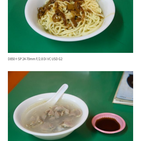
D850＋SP 24-70mm F/2.8 Di VC USD G2