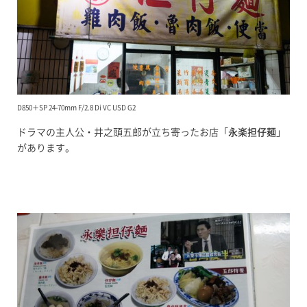
D850＋SP 24-70mm F/2.8 Di VC USD G2
ドラマの主人公・井之頭五郎が立ち寄ったお店「
永楽担仔麺
」
があります。