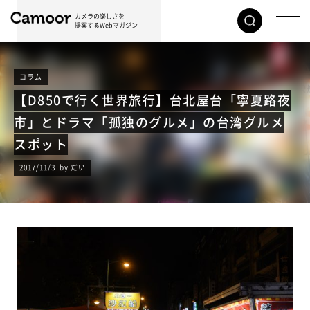
カメラの楽しさを
提案するWebマガジン
コラム
【D850で行く世界旅行】台北屋台「寧夏路夜
市」とドラマ「孤独のグルメ」の台湾グルメ
スポット
2017/11/3 by だい