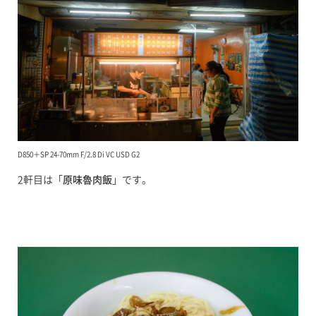
D850＋SP 24-70mm F/2.8 Di VC USD G2
2軒目は「
原味魯肉飯
」です。