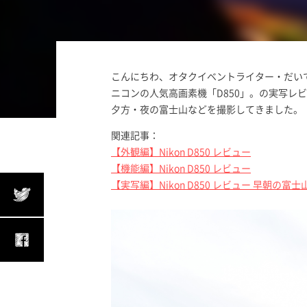
こんにちわ、オタクイベントライター・だい
ニコンの人気高画素機「D850」。の実写レ
夕方・夜の富士山などを撮影してきました。
関連記事：
【外観編】Nikon D850 レビュー
【機能編】Nikon D850 レビュー
【実写編】Nikon D850 レビュー 早朝の富