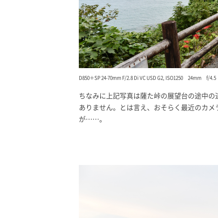
D850＋SP 24-70mm F/2.8 Di VC USD G2, ISO1250 24mm f/
ちなみに上記写真は薩た峠の展望台の途中の道
ありません。とは言え、おそらく最近のカメラ
が……。