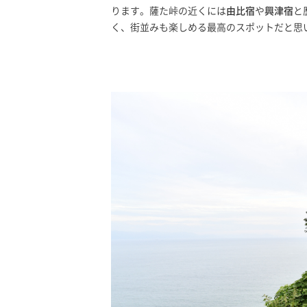
ります。薩た峠の近くには
由比宿
や
興津宿
と
く、街並みも楽しめる最高のスポットだと思