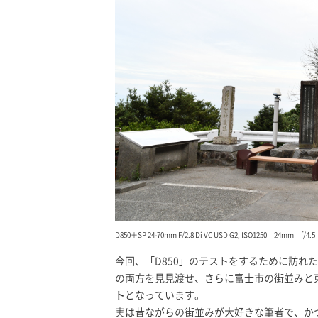
D850＋SP 24-70mm F/2.8 Di VC USD G2, ISO1250 24mm f/
今回、「D850」のテストをするために訪れ
の両方を見見渡せ、さらに富士市の街並みと
ト
となっています。
実は昔ながらの街並みが大好きな筆者で、か