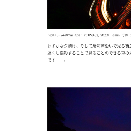
D850＋SP 24-70mm F/2.8 Di VC USD G2, ISO200 56mm f/
わずかな夕焼け、そして駿河湾沿いで光る街
遅くし撮影することで見ることのできる車の
です……。