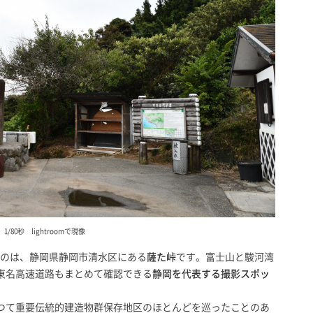
4.5 1/80秒 lightroomで現像
たのは、静岡県静岡市清水区にある
薩た峠
です。富士山と駿河湾
東名高速道路もまとめて確認できる
静岡を代表する撮影スポッ
つて重要伝統的建造物群保存地区のほとんどを巡ったことのあ