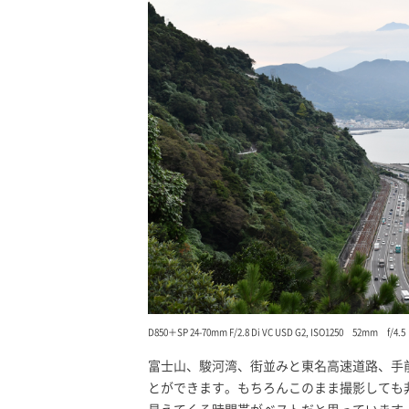
D850＋SP 24-70mm F/2.8 Di VC USD G2, ISO1250 52mm f/
富士山、駿河湾、街並みと東名高速道路、手
とができます。もちろんこのまま撮影しても