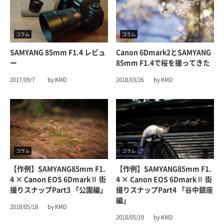
コラム
コラム
SAMYANG 85mm F1.4 レビュ
Canon 6Dmark2とSAMYANG
ー
85mm F1.4で桜を撮ってきた
2017/09/7
by KMD
2018/03/26
by KMD
コラム
コラム
【作例】SAMYANG85mm F1.
【作例】SAMYANG85mm F1.
4 × Canon EOS 6DmarkⅡ 街
4 × Canon EOS 6DmarkⅡ 街
撮りスナップpart3 「公園編」
撮りスナップpart4 「谷中銀座
編」
2018/05/18
by KMD
2018/05/19
by KMD