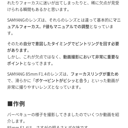
れたりフォーカスに迷いが出てしまったりと、稀に欠点が見受
けられる瞬間もあるかと思います。
SAMYANGのレンズは、それらのレンズとは違って基本的に
マニ
ュアルフォーカス
。
F値もマニュアルでの調整
となっていま
す。
そのため
自分で意図したタイミングでピントリングを回す必要
があります
。
しかし、これが欠点ではなく、
動画撮影において非常に重要な
ポイント
となってきます。
SAMYANG 85mm F1.4のレンズは、
フォーカスリングが重ため
で、滑らかに「
ボケ→ピントがビシッと合う
」といった動画が
非常に撮りやすいレンズとなっています。
■作例
バーベキューの様子を撮影してきましたのでいくつか動画を紹
介します。
85mm F1.4は、さすがの明るさとボケ味です。