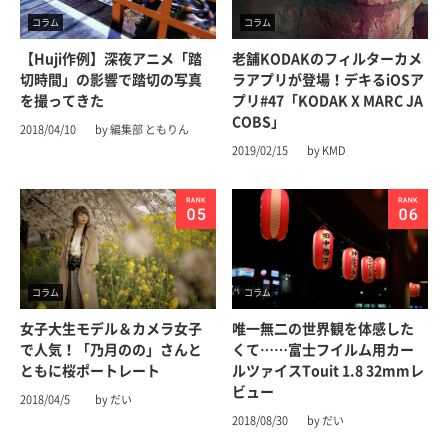
コラム
コラム
【Huji作例】深夜アニメ「踏
老舗KODAKのフィルターカメ
切時間」の影響で踏切の写真
ラアプリが登場！デキるiOSア
を撮ってきた
プリ#47「KODAK X MARC JA
COBS」
2018/04/10
by 編集部 ともりん
2019/02/15
by KMD
コラム
コラム
女子大生モデル＆カメラ女子
唯一無二の世界観を体感した
で人気！「乃月のの」さんと
くて……富士フイルム用カー
ともに桜ポートレート
ルツァイスTouit 1.8 32mmレ
ビュー
2018/04/5
by だい
2018/08/30
by だい