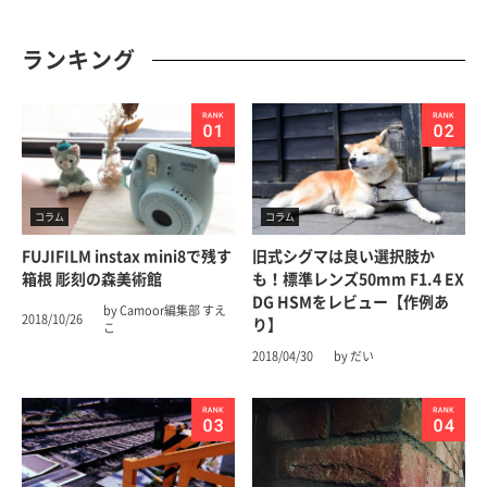
ランキング
コラム
コラム
FUJIFILM instax mini8で残す
旧式シグマは良い選択肢か
箱根 彫刻の森美術館
も！標準レンズ50mm F1.4 EX
DG HSMをレビュー【作例あ
by Camoor編集部 すえ
2018/10/26
り】
こ
2018/04/30
by だい