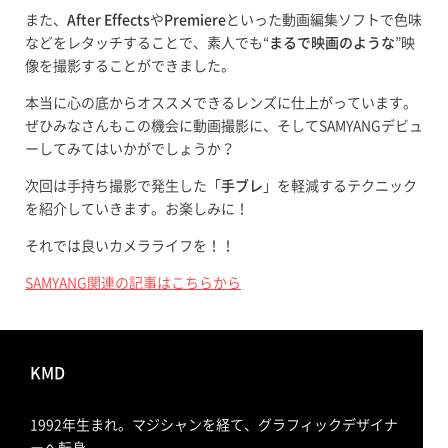
また、
After Effects
や
Premiere
といった動画編集ソフトで色味
などをレタッチすることで、素人でも“
まるで映画のような
”映
像を撮影することができました。
本当に心の底からオススメできるレンズに仕上がっています。
ぜひみなさんもこの機会に動画撮影に、そしてSAMYANGデビュ
ーしてみてはいかがでしょうか？
次回は手持ち撮影で発生した「
手ブレ
」を軽減するテクニック
を紹介していきます。お楽しみに！
それでは良いカメラライフを！！
SAMYANG関連の記事はこちらから
KMD
1992年生まれ。マジシャンを経て、グラフィックデザイナ
ーへ転身。