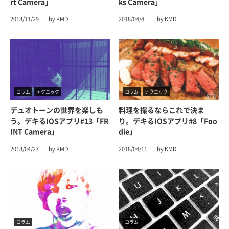
Rt Camera」
Ks Camera」
2018/11/29
by KMD
2018/04/4
by KMD
コラム
テクニック
コラム
テクニック
デュオトーンの世界を楽しも
料理を撮るならこれで決ま
う。デキるiOSアプリ#13「FR
り。デキるiOSアプリ#8「Foo
INT Camera」
Die」
2018/04/27
by KMD
2018/04/11
by KMD
コラム
コラム