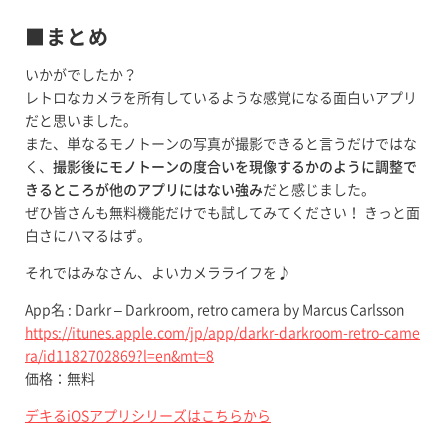
■まとめ
いかがでしたか？
レトロなカメラを所有しているような感覚になる面白いアプリ
だと思いました。
また、単なるモノトーンの写真が撮影できると言うだけではな
く、
撮影後にモノトーンの度合いを現像するかのように調整で
きるところが他のアプリにはない強み
だと感じました。
ぜひ皆さんも無料機能だけでも試してみてください！ きっと面
白さにハマるはず。
それではみなさん、よいカメラライフを♪
App名 : Darkr – Darkroom, retro camera by Marcus Carlsson
https://itunes.apple.com/jp/app/darkr-darkroom-retro-came
ra/id1182702869?l=en&mt=8
価格：無料
デキるiOSアプリシリーズはこちらから