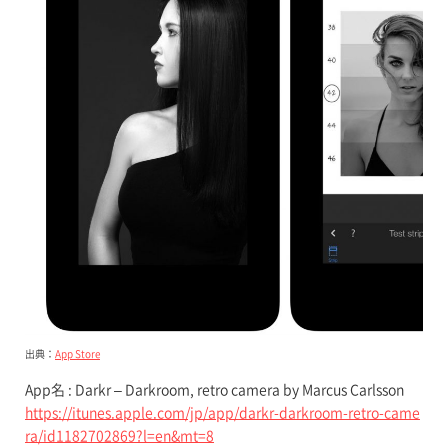
出典：
App Store
App名 : Darkr – Darkroom, retro camera by Marcus Carlsson
https://itunes.apple.com/jp/app/darkr-darkroom-retro-came
ra/id1182702869?l=en&mt=8