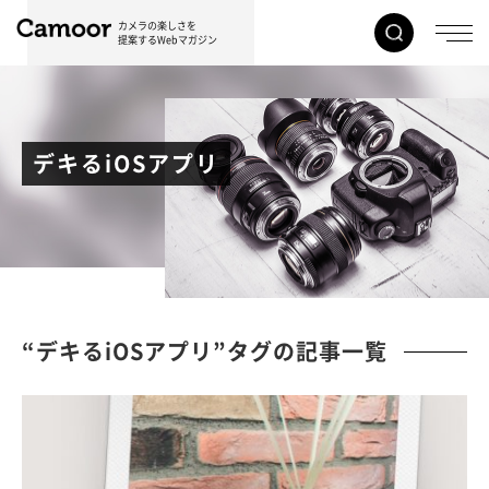
カメラの楽しさを
提案するWebマガジン
デキるiOSアプリ
“デキるiOSアプリ”タグの記事一覧