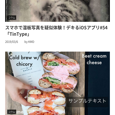
コラム
スマホで湿板写真を疑似体験！デキるiOSアプリ#54
「TinType」
2019/03/6
by KMD
コラム