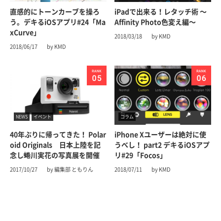
直感的にトーンカーブを操ろ
iPadで出来る！レタッチ術 〜
う。デキるiOSアプリ#24「Ma
Affinity Photo色変え編〜
xCurve」
2018/03/18
by KMD
2018/06/17
by KMD
NEWS
イベント
コラム
40年ぶりに帰ってきた！ Polar
iPhone Xユーザーは絶対に使
oid Originals 日本上陸を記
うべし！ part2 デキるiOSアプ
念し蜷川実花の写真展を開催
リ#29「Focos」
2017/10/27
by 編集部 ともりん
2018/07/11
by KMD