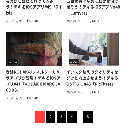
写真から油絵を作ってみよ
拡張現実で写真に動きを付け
う！デキるiOSアプリ#49「Oil
足そう！デキるiOSアプリ#48
ist」
「Lumyer」
2019/02/20
by KMD
2019/02/19
by KMD
コラム
コラム
老舗KODAKのフィルターカメ
インスタ映えのクオリティを
ラアプリが登場！デキるiOSア
グッと向上させよう！デキるi
プリ#47「KODAK X MARC JA
OSアプリ#46「PicFitter」
COBS」
2019/02/13
by KMD
2019/02/15
by KMD
1
2
3
4
...
6