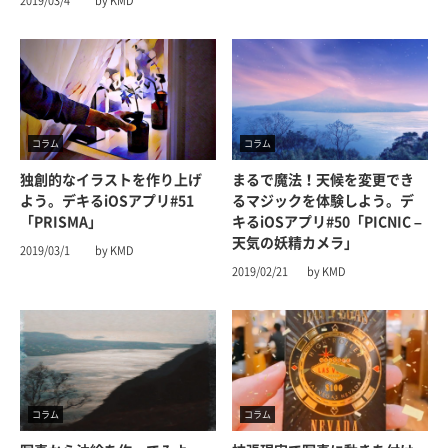
2019/03/4
by KMD
コラム
コラム
独創的なイラストを作り上げ
まるで魔法！天候を変更でき
よう。デキるiOSアプリ#51
るマジックを体験しよう。デ
「PRISMA」
キるiOSアプリ#50「PICNIC –
天気の妖精カメラ」
2019/03/1
by KMD
2019/02/21
by KMD
コラム
コラム