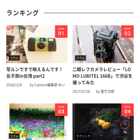
ランキング
コラム
コラム
写ルンですで映えるんです！
二眼レフカメラレビュー「LO
女子旅in台湾 part2
MO LUBITEL 166B」で渋谷を
撮ってみた
2018/11/6
by Camoor編集部 ゆい
2017/07/18
by 富竹次郎
コラム
テクニック