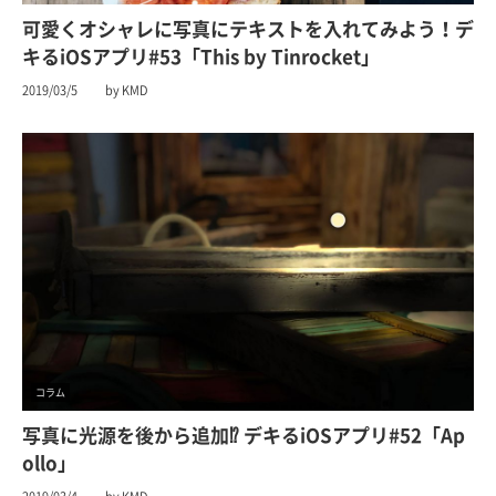
可愛くオシャレに写真にテキストを入れてみよう！デ
キるiOSアプリ#53「This by Tinrocket」
2019/03/5
by KMD
コラム
写真に光源を後から追加⁉︎ デキるiOSアプリ#52「Ap
ollo」