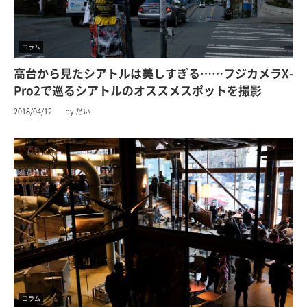
コラム
高台から見たシアトルは美しすぎる……フジカメラX-
Pro2で巡るシアトルのオススメスポットを撮影
2018/04/12
by だい
コラム