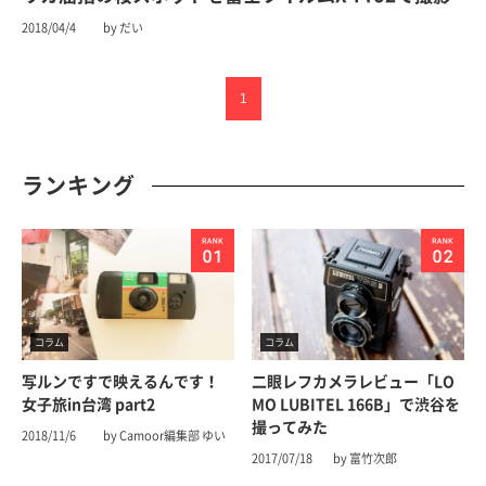
2018/04/4
by だい
1
ランキング
コラム
コラム
写ルンですで映えるんです！
二眼レフカメラレビュー「LO
女子旅in台湾 part2
MO LUBITEL 166B」で渋谷を
撮ってみた
2018/11/6
by Camoor編集部 ゆい
2017/07/18
by 富竹次郎