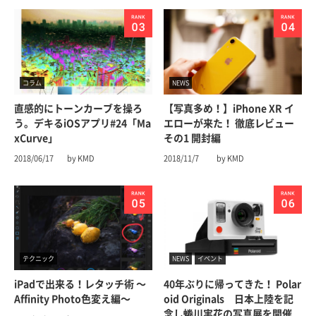
コラム
NEWS
直感的にトーンカーブを操ろ
【写真多め！】iPhone XR イ
う。デキるiOSアプリ#24「Ma
エローが来た！ 徹底レビュー
xCurve」
その1 開封編
2018/06/17
by KMD
2018/11/7
by KMD
テクニック
NEWS
イベント
iPadで出来る！レタッチ術 〜
40年ぶりに帰ってきた！ Polar
Affinity Photo色変え編〜
oid Originals 日本上陸を記
念し蜷川実花の写真展を開催