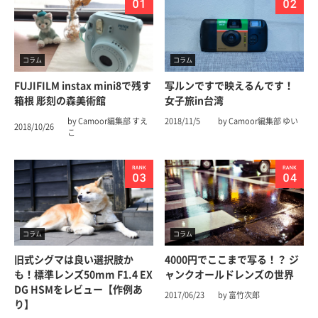
コラム
コラム
FUJIFILM instax mini8で残す
写ルンですで映えるんです！
箱根 彫刻の森美術館
女子旅in台湾
by Camoor編集部 すえ
2018/11/5
by Camoor編集部 ゆい
2018/10/26
こ
コラム
コラム
旧式シグマは良い選択肢か
4000円でここまで写る！？ ジ
も！標準レンズ50mm F1.4 EX
ャンクオールドレンズの世界
DG HSMをレビュー【作例あ
2017/06/23
by 富竹次郎
り】