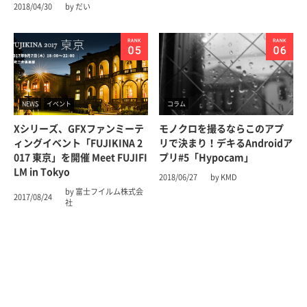
2018/04/30
by だい
NEWS
イベント
コラム
Xシリーズ、GFXファンミーテ
モノクロを撮るならこのアプ
ィングイベント「FUJIKINA 2
リで決まり！デキるAndroidア
017 東京」を開催 Meet FUJIFI
プリ#5「Hypocam」
LM in Tokyo
2018/06/27
by KMD
by 富士フイルム株式会
2017/08/24
社