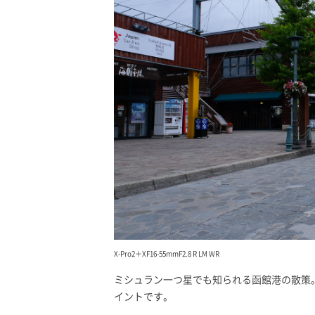
X-Pro2＋XF16-55mmF2.8 R LM WR
ミシュラン一つ星でも知られる函館港の散策
イントです。