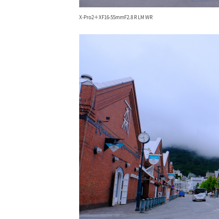
X-Pro2＋XF16-55mmF2.8 R LM WR