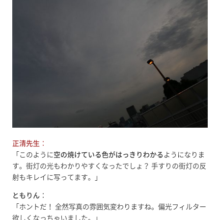
正清先生
：
「このように
空の焼けている色がはっきりわかる
ようになりま
す。街灯の光もわかりやすくなったでしょ？ 手すりの街灯の反
射もキレイに写ってます。」
ともりん
：
「ホントだ！ 全然写真の雰囲気変わりますね。偏光フィルター
欲しくなっちゃいました。」