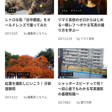
コラム
コラム
テクニック
レトロな街「谷中銀座」をオ
ツマミ具依のゼロからはじめ
ールドレンズで撮ってみた
る一眼レフ 〜ボケる写真の撮
り方を学ぶ〜
2017/10/5
by 編集部 ともりん
2017/11/14
by ツマミ具依
コラム
テクニック
テクニック
紅葉を撮影しにいこう！ ＠新
シャッタースピードって何？
宿御苑
〜初心者でもわかる写真撮影
の基礎知識〜
2017/12/1
by 編集部 ともりん
2017/08/2
by 富竹次郎