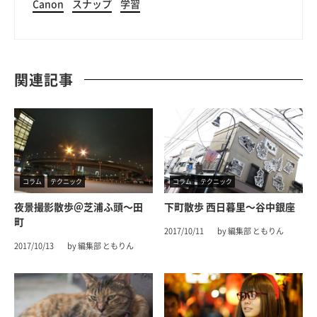
Canon
スナップ
学習
関連記事
コラム
テクニック
コラム
テクニック
夜景撮影散歩＠芝浦ふ頭〜田
下町散歩 西日暮里〜谷中銀座
町
2017/10/11
by 編集部 ともりん
2017/10/13
by 編集部 ともりん