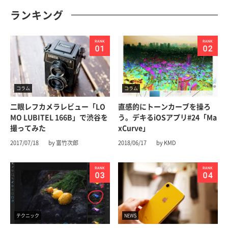
ランキング
コラム
コラム
二眼レフカメラレビュー「LO
直感的にトーンカーブを操ろ
MO LUBITEL 166B」で渋谷を
う。デキるiOSアプリ#24「Ma
撮ってみた
xCurve」
2017/07/18
by 富竹次郎
2018/06/17
by KMD
テクニック
NEWS