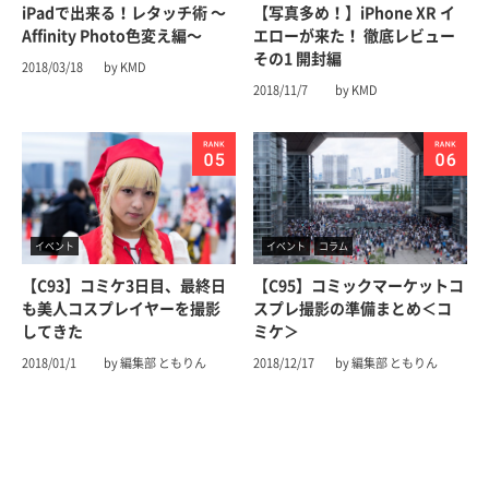
iPadで出来る！レタッチ術 〜
【写真多め！】iPhone XR イ
Affinity Photo色変え編〜
エローが来た！ 徹底レビュー
その1 開封編
2018/03/18
by KMD
2018/11/7
by KMD
イベント
イベント
コラム
【C93】コミケ3日目、最終日
【C95】コミックマーケットコ
も美人コスプレイヤーを撮影
スプレ撮影の準備まとめ＜コ
してきた
ミケ＞
2018/01/1
by 編集部 ともりん
2018/12/17
by 編集部 ともりん