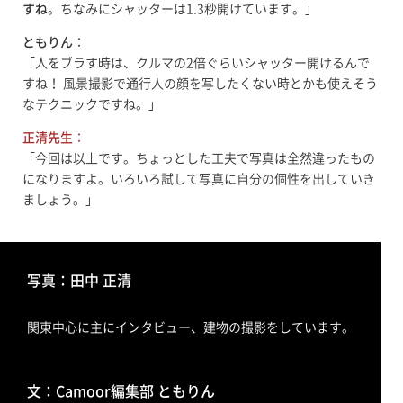
すね
。ちなみにシャッターは1.3秒開けています。」
ともりん
：
「人をブラす時は、クルマの2倍ぐらいシャッター開けるんで
すね！ 風景撮影で通行人の顔を写したくない時とかも使えそう
なテクニックですね。」
正清先生
：
「今回は以上です。ちょっとした工夫で写真は全然違ったもの
になりますよ。いろいろ試して写真に自分の個性を出していき
ましょう。」
写真：田中 正清
関東中心に主にインタビュー、建物の撮影をしています。
文：Camoor編集部 ともりん