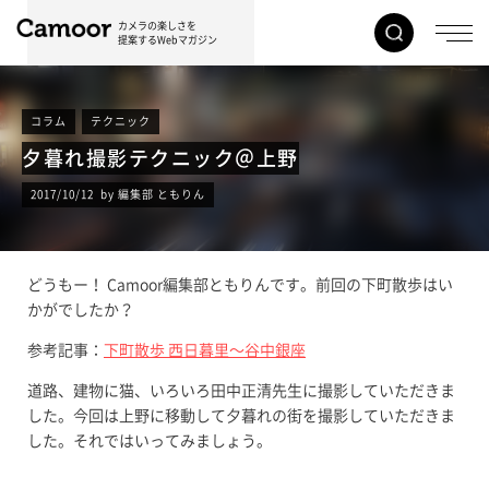
カメラの楽しさを
提案するWebマガジン
コラム
テクニック
夕暮れ撮影テクニック＠上野
2017/10/12 by 編集部 ともりん
どうもー！ Camoor編集部ともりんです。前回の下町散歩はい
かがでしたか？
参考記事：
下町散歩 西日暮里〜谷中銀座
道路、建物に猫、いろいろ田中正清先生に撮影していただきま
した。今回は上野に移動して夕暮れの街を撮影していただきま
した。それではいってみましょう。