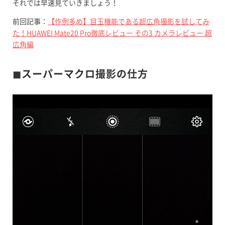
それでは早速見ていきましょう！
前回記事：
【作例多め】目玉機能である超広角撮影を試してみ
た！HUAWEI Mate20 Pro徹底レビュー その3 カメラレビュー 超
広角編
◼︎スーパーマクロ撮影の仕方