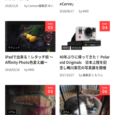
xCurve」
2018/11/6
by Camoor編集部 ゆい
2018/06/17
by KMD
テクニック
NEWS
イベント
iPadで出来る！レタッチ術 〜
40年ぶりに帰ってきた！ Polar
Affinity Photo色変え編〜
oid Originals 日本上陸を記
念し蜷川実花の写真展を開催
2018/03/18
by KMD
2017/10/27
by 編集部 ともりん
コラム
コラム