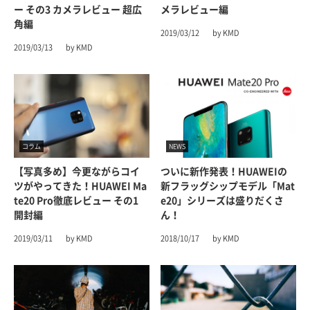
ー その3 カメラレビュー 超広
メラレビュー編
角編
2019/03/12
by KMD
2019/03/13
by KMD
コラム
NEWS
【写真多め】今更ながらコイ
ついに新作発表！HUAWEIの
ツがやってきた！HUAWEI Ma
新フラッグシップモデル「Mat
Te20 Pro徹底レビュー その1
E20」シリーズは盛りだくさ
開封編
ん！
2019/03/11
by KMD
2018/10/17
by KMD