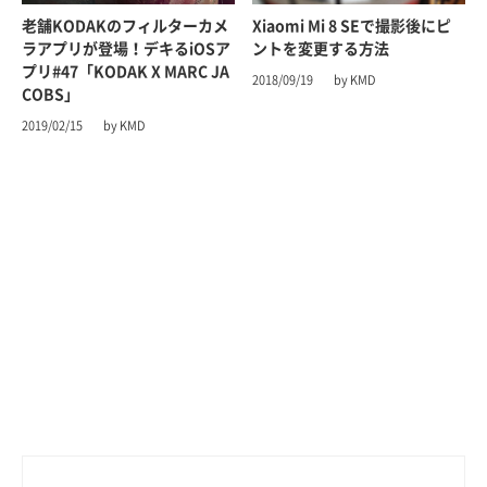
老舗KODAKのフィルターカメ
Xiaomi Mi 8 SEで撮影後にピ
ラアプリが登場！デキるiOSア
ントを変更する方法
プリ#47「KODAK X MARC JA
2018/09/19
by KMD
COBS」
2019/02/15
by KMD