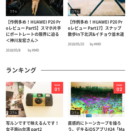
コラム
コラム
【作例多め！HUAWEI P20 Pr
【作例多め！HUAWEI P20 Pr
Oレビュー Part5】スマホ片手
Oレビュー Part17】スナップ
にポートレートの限界に迫る
散歩in下北沢&イチョウ並木道
＜神川友宏さん＞
2018/05/25
by KMD
2018/05/8
by KMD
ランキング
コラム
コラム
写ルンですで映えるんです！
直感的にトーンカーブを操ろ
女子旅in台湾 part2
う。デキるiOSアプリ#24「Ma