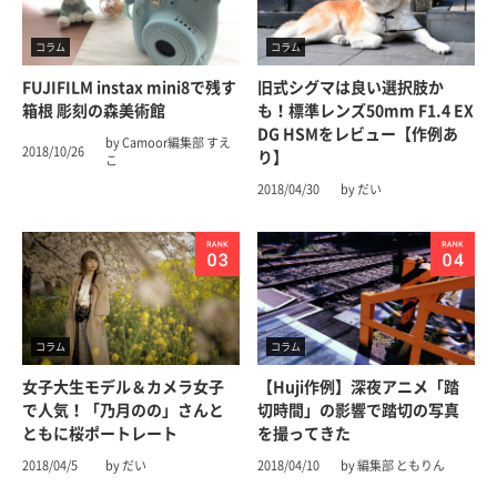
コラム
コラム
FUJIFILM instax mini8で残す
旧式シグマは良い選択肢か
箱根 彫刻の森美術館
も！標準レンズ50mm F1.4 EX
DG HSMをレビュー【作例あ
by Camoor編集部 すえ
2018/10/26
り】
こ
2018/04/30
by だい
コラム
コラム
女子大生モデル＆カメラ女子
【Huji作例】深夜アニメ「踏
で人気！「乃月のの」さんと
切時間」の影響で踏切の写真
ともに桜ポートレート
を撮ってきた
2018/04/5
by だい
2018/04/10
by 編集部 ともりん