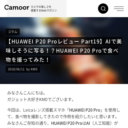
カメラの楽しさを
提案するWebマガジン
コラム
【HUAWEI P20 Proレビュー Part19】AIで美
味しそうに写る！？HUAWEI P20 Proで食べ
物を撮ってみた！
2018/06/11 by KMD
みなさんこんにちは。
ガジェット大好きKMDでございます。
今回は、Leicaレンズ搭載スマホ「
HUAWEI P20 Pro
」を使用し
て、食べ物を撮影してきたので作例を紹介したいと思います。
みなさんご存知の通り、
HUAWEI P20 Pro
は
AI
（人工知能）が