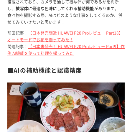
搭載されており、カメラを通して被写体が何であるかを判断
し、
被写体に最適な色味にしてくれる補助機能
があります。
食べ物を撮影する際、AIはどのような仕事をしてくるのか、併
せてみていきたいと思います！
前回記事：
【日本発売間近 HUAWEI P20 Proレビュー Part18】
オートモードでお花を撮ってみた！
関連記事：
【日本未発売！ HUAWEI P20 Proレビュー Part9】作
例 AI機能を使って料理を撮ってみた
■AIの補助機能と認識精度