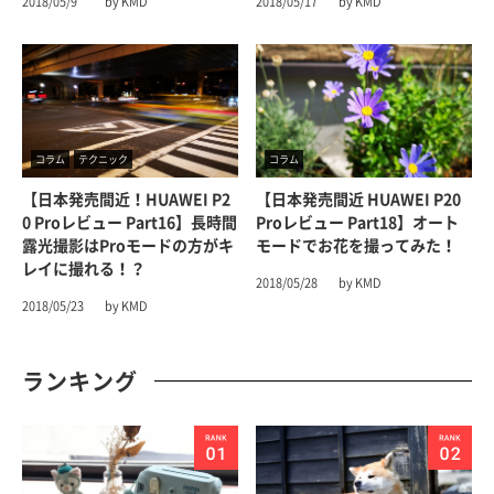
2018/05/9
by KMD
2018/05/17
by KMD
コラム
テクニック
コラム
【日本発売間近！HUAWEI P2
【日本発売間近 HUAWEI P20
0 Proレビュー Part16】長時間
Proレビュー Part18】オート
露光撮影はProモードの方がキ
モードでお花を撮ってみた！
レイに撮れる！？
2018/05/28
by KMD
2018/05/23
by KMD
ランキング