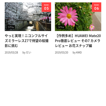
コラム
コラム
やっと実現！ニコンフルサイ
【作例多め】HUAWEI Mate20
ズミラーレスZ7で待望の桜撮
Pro徹底レビュー その7 カメラ
影に挑む
レビュー お花スナップ編
2019/03/28
by だい
2019/03/20
by KMD