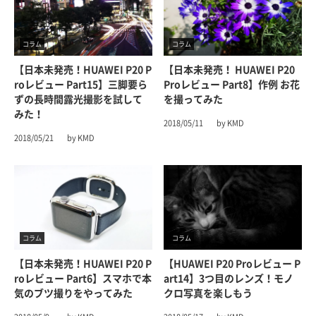
コラム
コラム
【日本未発売！HUAWEI P20 P
【日本未発売！ HUAWEI P20
Roレビュー Part15】三脚要ら
Proレビュー Part8】作例 お花
ずの長時間露光撮影を試して
を撮ってみた
みた！
2018/05/11
by KMD
2018/05/21
by KMD
コラム
コラム
【日本未発売！HUAWEI P20 P
【HUAWEI P20 Proレビュー P
Roレビュー Part6】スマホで本
Art14】3つ目のレンズ！モノ
気のブツ撮りをやってみた
クロ写真を楽しもう