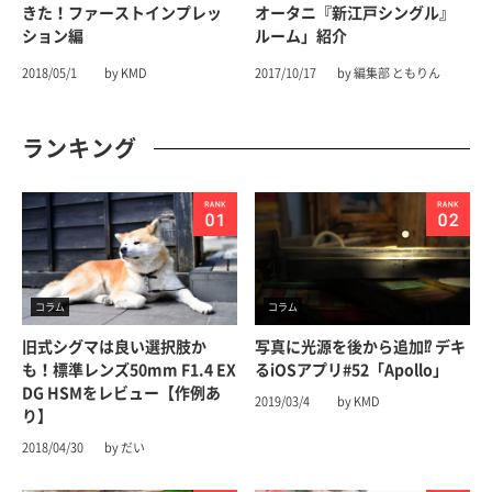
きた！ファーストインプレッ
オータニ『新江戸シングル』
ション編
ルーム」紹介
2018/05/1
by KMD
2017/10/17
by 編集部 ともりん
ランキング
コラム
コラム
旧式シグマは良い選択肢か
写真に光源を後から追加⁉︎ デキ
も！標準レンズ50mm F1.4 EX
るiOSアプリ#52「Apollo」
DG HSMをレビュー【作例あ
2019/03/4
by KMD
り】
2018/04/30
by だい