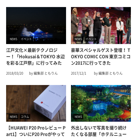
NEWS
イベント
NEWS
イベント
江戸文化×最新テクノロジ
豪華スペシャルゲスト登壇！ T
ー！「hokusai＆TOKYO 水辺
OKYO COMIC CON 東京コミコ
を彩る江戸祭」に行ってみた
ン2017に行ってきた
2018/03/20
by 編集部 ともりん
2017/12/1
by 編集部 ともりん
NEWS
コラム
NEWS
【HUAWEI P20 Proレビュー P
外出しないで写真を撮り続け
Art1】ついにP20 Proがやって
たくなる部屋「ホテルニュー