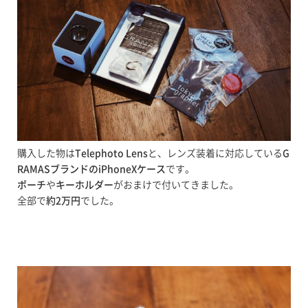
購入した物は
Telephoto Lens
と、レンズ装着に対応している
G
RAMASブランドのiPhoneXケース
です。
ポーチ
や
キーホルダー
がおまけで付いてきました。
全部で
約2万円
でした。