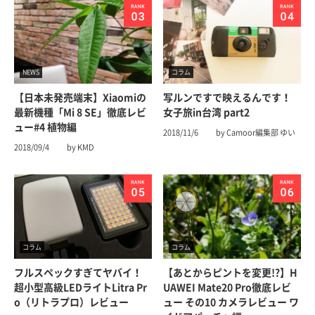
NEWS
コラム
【日本未発売端末】Xiaomiの
写ルンですで映えるんです！
最新機種「Mi 8 SE」徹底レビ
女子旅in台湾 part2
ュー#4 植物編
2018/11/6
by Camoor編集部 ゆい
2018/09/4
by KMD
コラム
コラム
フルスペックすぎてヤバイ！
【あとからピントを変更!?】H
超小型高級LEDライトLitra Pr
UAWEI Mate20 Pro徹底レビ
o（リトラプロ）レビュー
ュー その10 カメラレビュー ワ