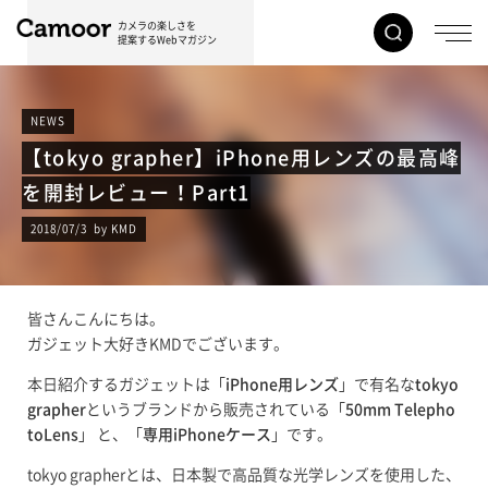
カメラの楽しさを
提案するWebマガジン
NEWS
【tokyo grapher】iPhone用レンズの最高峰
を開封レビュー！Part1
2018/07/3 by KMD
皆さんこんにちは。
ガジェット大好きKMDでございます。
本日紹介するガジェットは「
iPhone用レンズ
」で有名な
tokyo
grapher
というブランドから販売されている「
50mm Telepho
toLens
」 と、「
専用iPhoneケース
」です。
tokyo grapherとは、日本製で高品質な光学レンズを使用した、