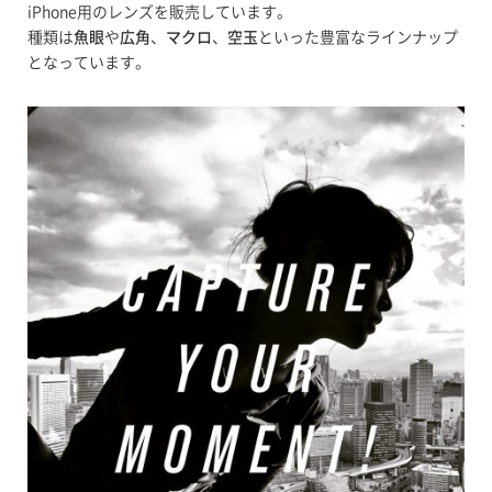
iPhone用のレンズを販売しています。
種類は
魚眼
や
広角
、
マクロ
、
空玉
といった豊富なラインナップ
となっています。