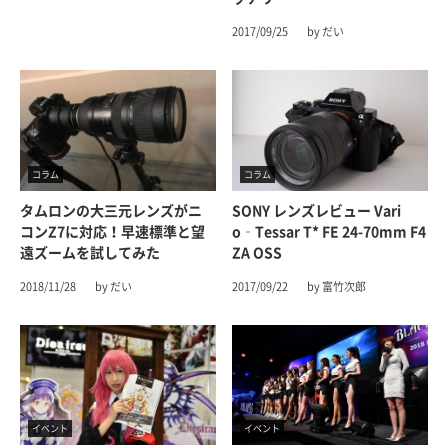
2017/09/25
by だい
コラム
コラム
タムロンの大三元レンズがニ
SONY レンズレビュー Vari
コンZ7に対応！早速標準と望
O‑Tessar T* FE 24-70mm F4
遠ズームを試してみた
ZA OSS
2018/11/28
by だい
2017/09/22
by 富竹次郎
イベント
イベント