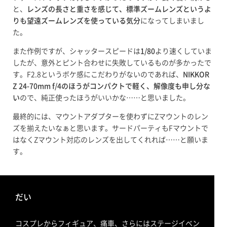
と、
レンズの長さと重さを感じて、標準ズームレンズというよ
りも望遠ズームレンズを使っている気分
になってしまいまし
た。
また作例ですが、シャッタースピードは
1/80
より速くしていま
したが、意外とピント合わせに失敗しているものが多かったで
す。F2.8というボケ感にこだわりがないのであれば、
NIKKOR
Z 24-70mm f/4のほうがコンパクトで軽く、解像度も申し分な
い
ので、純正使ったほうがいいかな……と思いました。
最終的には、マウントアダプターを使わずにZマウントのレン
ズを揃えたいなぁと思います。サードパーティもFマウントで
はなくZマウント対応のレンズを出してくれれば……と願いま
す。
だい
コスプレからフィギュア、痛車、さらにはステージイベン