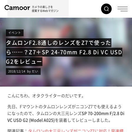
カメラの楽しさを
提案するWebマガジン
イベント
タムロンF2.8通しのレンズをZ7で使った
ら……？Z7＋SP 24-70mm F2.8 Di VC USD
G2をレビュー
2018/12/14 by だい
こんにちわ、オタクライターのだいです。
先日、FマウントのタムロンレンズがニコンZ7でも使えるよう
になったので、タムロンの大三元レンズ
SP 70-200mm F/2.8 Di
VC USD G2 (Model A025)
を装着してレビューしました。
関連記事：
タムロンの大三元レンズがニコンZ7に対応！早速標