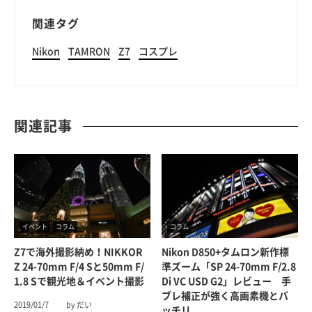
関連タグ
Nikon
TAMRON
Z7
コスプレ
関連記事
イベント
コラム
コラム
Z7で海外撮影納め！NIKKOR
Nikon D850+タムロン新作標
Z 24-70mm F/4 Sと50mm F/
準ズーム「SP 24-70mm F/2.8
1.8 Sで観光地＆イベント撮影
Di VC USD G2」レビュー 手
ブレ補正が強く高画素機とバ
2019/01/7
by だい
ッチリ