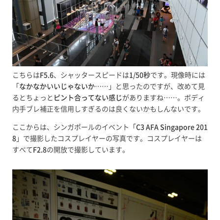
こちらは
F5.6
、シャッタースピードは
1/50秒
です。現像時には
「
なかなかいいじゃないか
……」と思ったのですが、改めて見
るとちょっと
ピント合ってない感じ
がありますね……。ボディ
内手ブレ補正を信用しすぎるのは良くないかもしんないです。
ここからは、シンガポールのイベント「
C3 AFA Singapore 201
8
」で撮影したコスプレイヤーの写真です。コスプレイヤーは
すべて
F2.8
の開放で撮影しています。