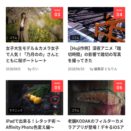
コラム
コラム
女子大生モデル＆カメラ女子
【Huji作例】深夜アニメ「踏
で人気！「乃月のの」さんと
切時間」の影響で踏切の写真
ともに桜ポートレート
を撮ってきた
2018/04/5
by だい
2018/04/10
by 編集部 ともりん
テクニック
コラム
iPadで出来る！レタッチ術 〜
老舗KODAKのフィルターカメ
Affinity Photo色変え編〜
ラアプリが登場！デキるiOSア