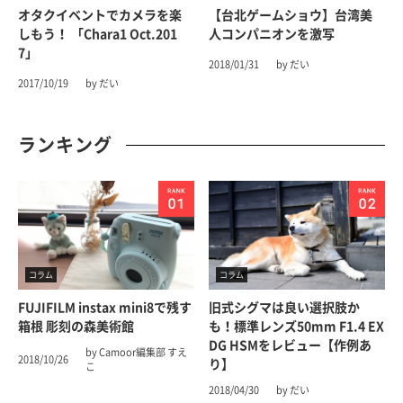
オタクイベントでカメラを楽
【台北ゲームショウ】台湾美
しもう！ 「chara1 Oct.201
人コンパニオンを激写
7」
2018/01/31
by だい
2017/10/19
by だい
ランキング
コラム
コラム
FUJIFILM instax mini8で残す
旧式シグマは良い選択肢か
箱根 彫刻の森美術館
も！標準レンズ50mm F1.4 EX
DG HSMをレビュー【作例あ
by Camoor編集部 すえ
2018/10/26
り】
こ
2018/04/30
by だい