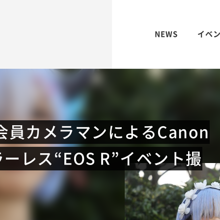
NEWS
イベ
S会員カメラマンによるCanon
レス“EOS R”イベント撮