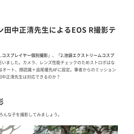
ン田中正清先生によるEOS R撮影テ
1.コスプレイヤー個別撮影
」、「
2.池袋エクストリームコスプ
行いました。カメラ、レンズ性能チェックのためストロボはな
はオート、顔認識＋追尾優先AFに設定。筆者からのミッション
田中正清先生は対応できるのか？
影
いろんな子を撮影してみましょう。