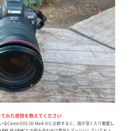
持ってみた感想を教えてください
Canon EOS 5D Mark IIIと比較すると、指が深く入り
安定し
 F4L IS USM
”との組み合わせは意外とズッシリしていてちょ