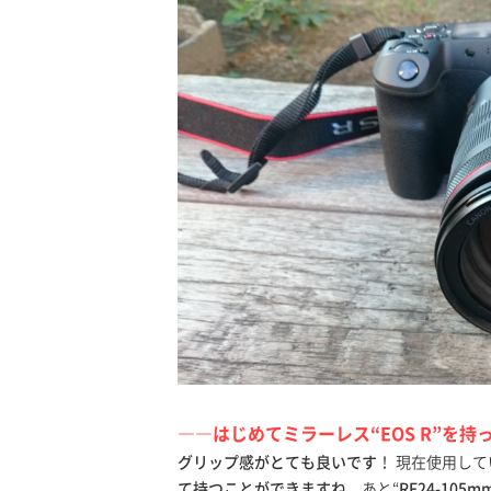
――はじめてミラーレス“EOS R”を
グリップ感がとても良いです
！ 現在使用している
て持つことができますね
。あと“
RF24-105mm