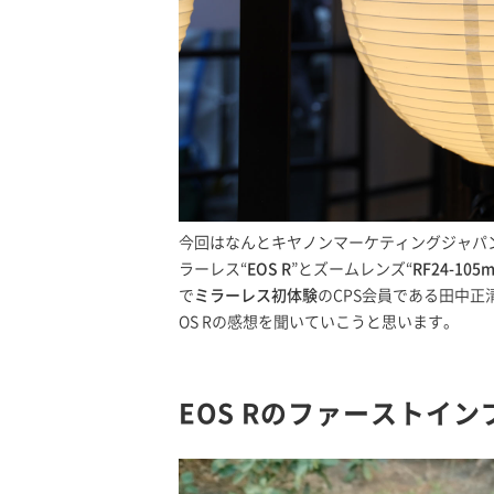
今回はなんとキヤノンマーケティングジャパン
ラーレス“
EOS R
”とズームレンズ“
RF24-105m
で
ミラーレス初体験
のCPS会員である田中
OS Rの感想を聞いていこうと思います。
EOS Rのファーストイ