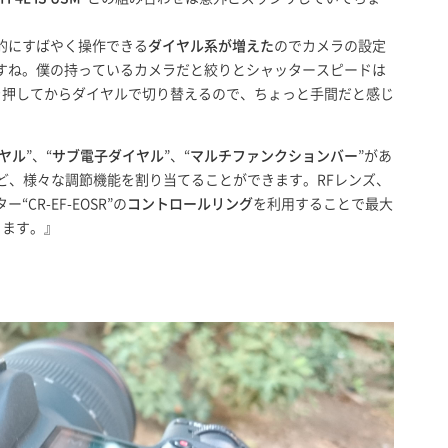
的にすばやく操作できる
ダイヤル系が増えた
のでカメラの設定
すね。僕の持っているカメラだと絞りとシャッタースピードは
を押してからダイヤルで切り替えるので、ちょっと手間だと感じ
ヤル
”、“
サブ電子ダイヤル
”、“
マルチファンクションバー
”があ
など、様々な調節機能を割り当てることができます。RFレンズ、
R-EF-EOSR”の
コントロールリング
を利用することで最大
きます。』