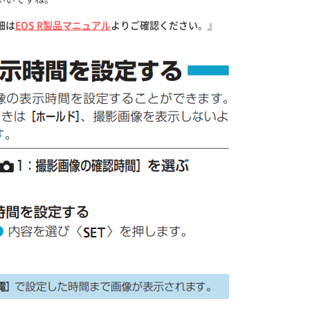
細は
EOS R製品マニュアル
よりご確認ください
。』