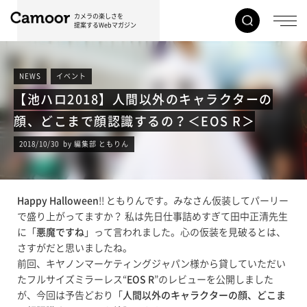
カメラの楽しさを
提案するWebマガジン
NEWS
イベント
【池ハロ2018】人間以外のキャラクターの
顔、どこまで顔認識するの？＜EOS R＞
2018/10/30 by 編集部 ともりん
Happy Halloween
!! ともりんです。みなさん仮装してパーリー
で盛り上がってますか？ 私は先日仕事詰めすぎて田中正清先生
に「
悪魔ですね
」って言われました。心の仮装を見破るとは、
さすがだと思いましたね。
前回、キヤノンマーケティングジャパン様から貸していただい
たフルサイズミラーレス“
EOS R
”のレビューを公開しました
が、今回は予告どおり「
人間以外のキャラクターの顔、どこま