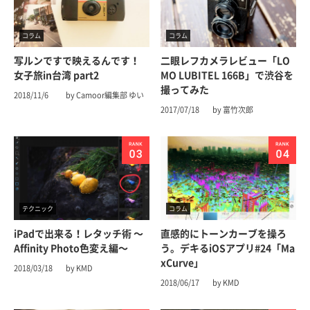
コラム
コラム
写ルンですで映えるんです！
二眼レフカメラレビュー「LO
女子旅in台湾 part2
MO LUBITEL 166B」で渋谷を
撮ってみた
2018/11/6
by Camoor編集部 ゆい
2017/07/18
by 富竹次郎
テクニック
コラム
iPadで出来る！レタッチ術 〜
直感的にトーンカーブを操ろ
Affinity Photo色変え編〜
う。デキるiOSアプリ#24「Ma
xCurve」
2018/03/18
by KMD
2018/06/17
by KMD