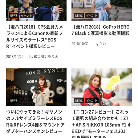
NEWS
イベント
NEWS
イベント
【池ハロ2018】CPS会員カメ
【池ハロ2018】GoPro HERO
ラマンによるCanonの最新フ
7 Blackで写真撮影＆動画撮影
ルサイズミラーレス“EOS
2018/10/31
by だい
R”イベント撮影レビュー
2018/10/29
by 編集部 ともりん
NEWS
NEWS
イベント
ついにやってきた！キヤノン
【ニコンZ7レビュー】これっ
のフルサイズミラーレスEOS
て最強の組み合わせかも！Z7
R＆RFレンズ4種＆マウントア
＋AF-S NIKKOR 105mm F1.4
ダプターハンズオンレビュー
E EDで“モーターフェス201
8”を撮影してきた