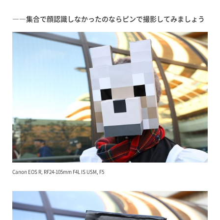
――集合で顔認識しなかったのならピンで撮影してみましょう
Canon EOS R, RF24-105mm F4L IS USM, F5