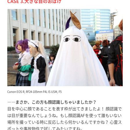
CASE 3.大きな目のおばけ
Canon EOS R, RF24-105mm F4L IS USM, F5
――まさか、この方も顔認識しちゃいましたか？
目を中心に顔であることを表す枠が出てきましたよ！ 顔認識で
は目が重要なんでしょうね。もし顔認識AFを使って誰もいない
場所を撮っている時に反応したら何かいるんですかね？ 心霊ス
ポットや事故物件で試してみたいですね。