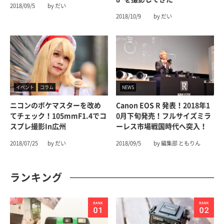
2018/09/5
by だい
2018/10/9
by だい
イベント
コラム
NEWS
ニコンのボケマスターを改め
Canon EOS R 発表！2018年1
てチェック！105mmF1.4でコ
0月下旬発売！フルサイズミラ
スプレ撮影in広州
ーレス市場戦国時代へ突入！
2018/07/25
by だい
2018/09/5
by 編集部 ともりん
ランキング