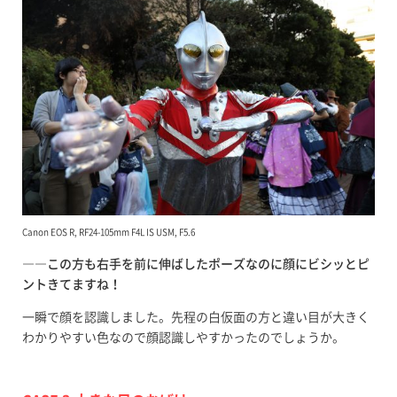
Canon EOS R, RF24-105mm F4L IS USM, F5.6
――この方も右手を前に伸ばしたポーズなのに顔にビシッとピ
ントきてますね！
一瞬で顔を認識しました。先程の白仮面の方と違い目が大きく
わかりやすい色なので顔認識しやすかったのでしょうか。