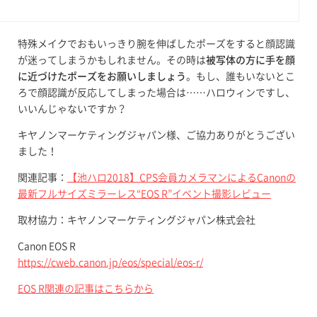
特殊メイクでおもいっきり腕を伸ばしたポーズをすると顔認識
が迷ってしまうかもしれません。その時は
被写体の方に手を顔
に近づけたポーズをお願いしましょう
。もし、誰もいないとこ
ろで顔認識が反応してしまった場合は……ハロウィンですし、
いいんじゃないですか？
キヤノンマーケティングジャパン様、ご協力ありがとうござい
ました！
関連記事：
【池ハロ2018】CPS会員カメラマンによるCanonの
最新フルサイズミラーレス“EOS R”イベント撮影レビュー
取材協力：キヤノンマーケティングジャパン株式会社
Canon EOS R
https://cweb.canon.jp/eos/special/eos-r/
EOS R関連の記事はこちらから