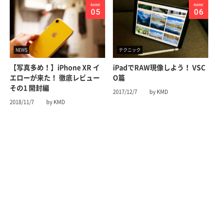
NEWS
テクニック
【写真多め！】iPhone XR イ
iPadでRAW現像しよう！ VSC
エローが来た！ 徹底レビュー
O篇
その1 開封編
2017/12/7
by KMD
2018/11/7
by KMD