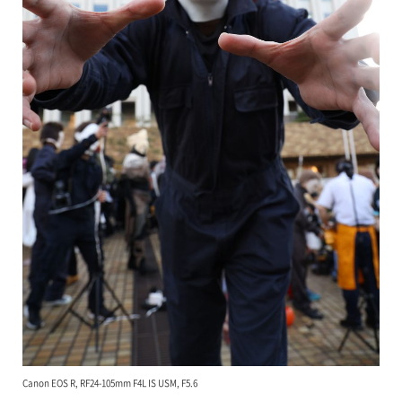
Canon EOS R, RF24-105mm F4L IS USM, F5.6