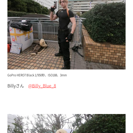
GoPro HERO7 Black 1/950秒、ISO188、3mm
Billyさん
@Billy_Blue_8