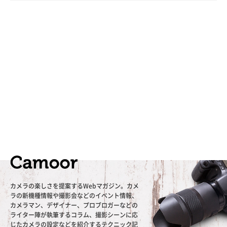
カメラの楽しさを提案するWebマガジン。カメ
ラの新機種情報や撮影会などのイベント情報、
カメラマン、デザイナー、プロブロガーなどの
ライター陣が執筆するコラム、撮影シーンに応
じたカメラの設定などを紹介するテクニック記