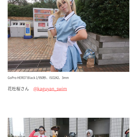
GoPro HERO7 Black 1/950秒、ISO242、3mm
花杜桜さん
@kaguyan_swim