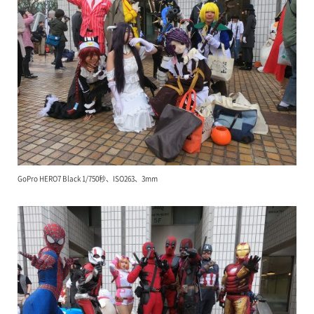
GoPro HERO7 Black 1/750秒、ISO263、3mm