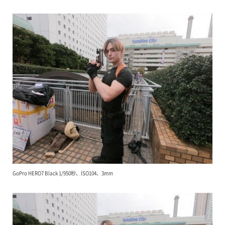
GoPro HERO7 Black 1/950秒、ISO104、3mm