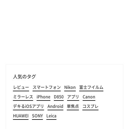
人気のタグ
レビュー
スマートフォン
Nikon
富士フイルム
ミラーレス
iPhone
D850
アプリ
Canon
デキるiOSアプリ
Android
単焦点
コスプレ
HUAWEI
SONY
Leica