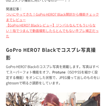
oはコスプレ撮影に向いているのか……！？
関連記事：
ついにやってきた！GoPro HERO7 Black開封から機能チェック
までレビュー
【GoPro HERO7 Blackレビュー】ジンバルなんてもういらな
い！指でつまんで動画撮影したらとんでもない手ブレ補正だっ
た
GoPro HERO7 Blackでコスプレ写真撮
影
GoPro HERO7 Blackのコスプレ写真を掲載します。写真はすべ
てスーパーフォト機能をオフ、
Protune
（ISOやSSを細かく設
定する機能）をオンにした状態で、JPEG撮って出しのものをLi
ghtroomで明るさ調節をしています。