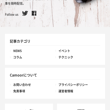
事を随時配信。
Follow us
記事カテゴリ
NEWS
イベント
コラム
テクニック
Camoorについて
お問い合わせ
プライバシーポリシー
免責事項
運営者情報