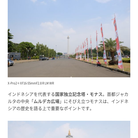
X-Pro2＋XF16-55mmF2.8 R LM WR
インドネシアを代表する
国家独立記念塔・モナス
。首都ジャカ
ルタの中央「
ムルデカ広場
」にそびえ立つモナスは、インドネ
シアの歴史を語る上で重要なポイントです。