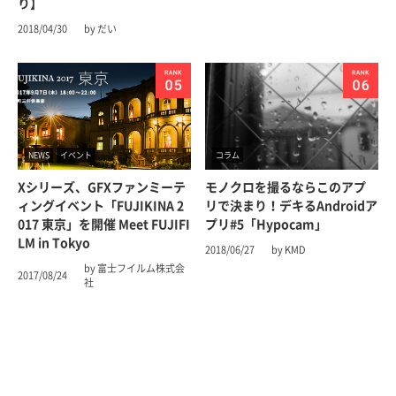
り】
2018/04/30
by だい
NEWS
イベント
コラム
Xシリーズ、GFXファンミーテ
モノクロを撮るならこのアプ
ィングイベント「FUJIKINA 2
リで決まり！デキるAndroidア
017 東京」を開催 Meet FUJIFI
プリ#5「Hypocam」
LM in Tokyo
2018/06/27
by KMD
by 富士フイルム株式会
2017/08/24
社