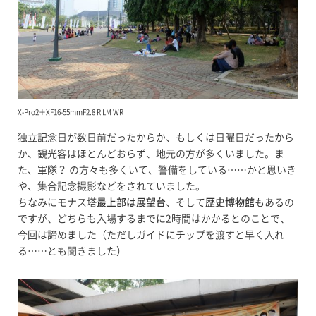
X-Pro2＋XF16-55mmF2.8 R LM WR
独立記念日が数日前だったからか、もしくは日曜日だったから
か、観光客はほとんどおらず、地元の方が多くいました。ま
た、軍隊？ の方々も多くいて、警備をしている……かと思いき
や、集合記念撮影などをされていました。
ちなみにモナス塔
最上部は展望台
、そして
歴史博物館
もあるの
ですが、どちらも入場するまでに2時間はかかるとのことで、
今回は諦めました（ただしガイドにチップを渡すと早く入れ
る……とも聞きました）