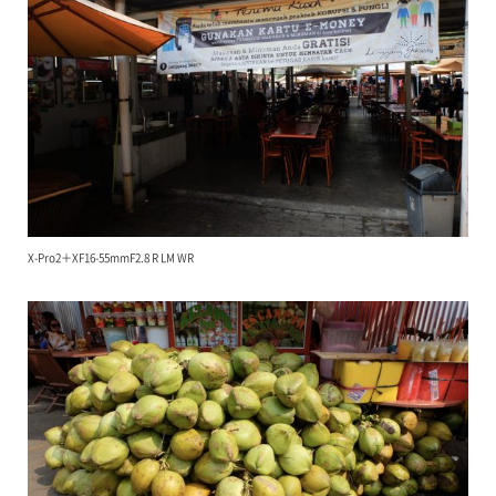
X-Pro2＋XF16-55mmF2.8 R LM WR