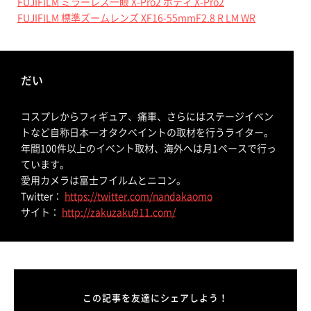
FUJIFILM ミラーレス一眼 X-Pro2 ボディ X-Pro2
FUJIFILM 標準ズームレンズ XF16-55mmF2.8 R LM WR
だい
コスプレからフィギュア、痛車、さらにはステージイベン
トなど自称日本一オタクベイントの取材を行うライター。
年間100件以上のイベント取材、海外へは月1ペースで行っ
ています。
愛用カメラは富士フイルムとニコン。
Twitter：
https://twitter.com/nandakaomo
サイト：
http://zakuzaku911.com/
この記事を友達にシェアしよう！