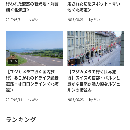
行われた魅惑の観光地・洞爺
用された幻想スポット・青い
湖＜北海道＞
池＜北海道＞
2017/08/7
by だい
2017/08/21
by だい
コラム
コラム
【フジカメラで行く国内旅
【フジカメラで行く世界旅
行】あこがれのドライブ絶景
行】スイスの首都・ベルンと
道路・オロロンライン＜北海
豊かな自然が魅力的なルツェ
道＞
ルンの街並み
2017/08/14
by だい
2017/06/26
by だい
ランキング