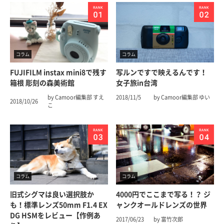
コラム
コラム
FUJIFILM instax mini8で残す
写ルンですで映えるんです！
箱根 彫刻の森美術館
女子旅in台湾
by Camoor編集部 すえ
2018/11/5
by Camoor編集部 ゆい
2018/10/26
こ
コラム
コラム
旧式シグマは良い選択肢か
4000円でここまで写る！？ ジ
も！標準レンズ50mm F1.4 EX
ャンクオールドレンズの世界
DG HSMをレビュー【作例あ
2017/06/23
by 富竹次郎