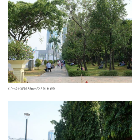
X-Pro2＋XF16-55mmF2.8 R LM WR