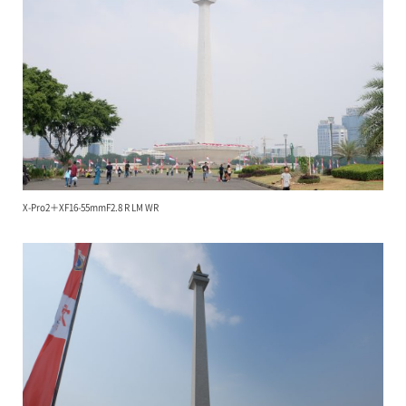
X-Pro2＋XF16-55mmF2.8 R LM WR