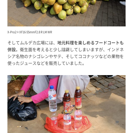
X-Pro2＋XF16-55mmF2.8 R LM WR
そしてムルデカ広場には、
地元料理を楽しめるフードコートも
併設
。衛生面を考えると少し躊躇してしまいますが、インドネ
シア名物のナシゴレンやサテ、そしてココナッツなどの果物を
使ったジュースなどを販売していました。