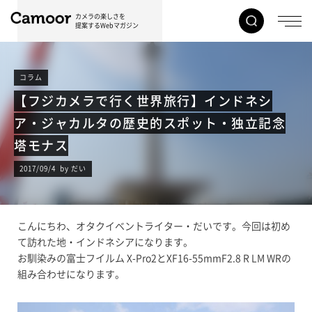
カメラの楽しさを
提案するWebマガジン
コラム
【フジカメラで行く世界旅行】インドネシ
ア・ジャカルタの歴史的スポット・独立記念
塔モナス
2017/09/4 by だい
こんにちわ、オタクイベントライター・だいです。今回は初め
て訪れた地・インドネシアになります。
お馴染みの富士フイルム X-Pro2とXF16-55mmF2.8 R LM WRの
組み合わせになります。