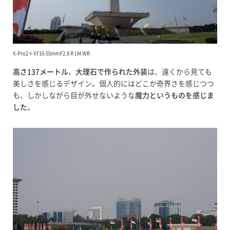
X-Pro2＋XF16-55mmF2.8 R LM WR
高さ137メートル
、
大理石で作られた外装
は、遠くから見ても
美しさを感じるデザイン。個人的にはどこか奇界さを感じつつ
も、しかしながら目が外せないような
魔力というものを感じま
した
。