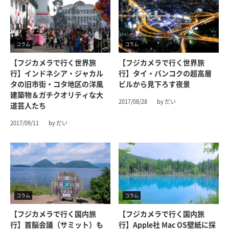
コラム
コラム
【フジカメラで行く世界旅
【フジカメラで行く世界旅
行】インドネシア・ジャカル
行】タイ・バンコクの超高層
タの旧市街・コタ地区の洋風
ビルから見下ろす夜景
建築物＆ガチクオリティな大
2017/08/28
by だい
道芸人たち
2017/09/11
by だい
コラム
コラム
【フジカメラで行く国内旅
【フジカメラで行く国内旅
行】首脳会議（サミット）も
行】Apple社 Mac OS壁紙に採