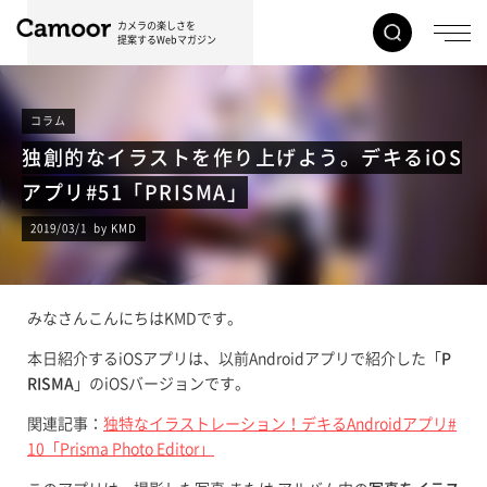
カメラの楽しさを
提案するWebマガジン
コラム
独創的なイラストを作り上げよう。デキるiOS
アプリ#51「PRISMA」
2019/03/1 by KMD
みなさんこんにちはKMDです。
本日紹介するiOSアプリは、以前Androidアプリで紹介した「
P
RISMA
」のiOSバージョンです。
関連記事：
独特なイラストレーション！デキるAndroidアプリ#
10「Prisma Photo Editor」