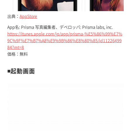
出典：
AppStore
App名: Prisma 写真編集者、デベロッパ: Prisma labs, inc.
https://itunes.apple.com/jp/app/prisma-%E5%86%99%E7%
9C%9F%E7%B7%A8%E9%9B%86%E8%80%85/id11226499
84?mt=8
価格：無料
◾️起動画面