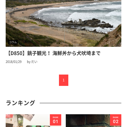
コラム
【D850】銚子観光！ 海鮮丼から犬吠埼まで
2018/01/29
by だい
1
ランキング