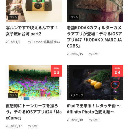
コラム
コラム
写ルンですで映えるんです！
老舗KODAKのフィルターカメ
女子旅in台湾 part2
ラアプリが登場！デキるiOSア
プリ#47「KODAK X MARC JA
2018/11/6
by Camoor編集部 ゆい
COBS」
2019/02/15
by KMD
コラム
テクニック
直感的にトーンカーブを操ろ
iPadで出来る！レタッチ術 〜
う。デキるiOSアプリ#24「Ma
Affinity Photo色変え編〜
xCurve」
2018/03/18
by KMD
2018/06/17
by KMD