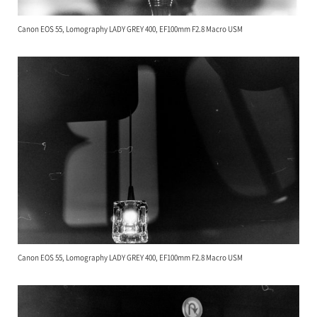
Canon EOS 55, Lomography LADY GREY 400, EF100mm F2.8 Macro USM
Canon EOS 55, Lomography LADY GREY 400, EF100mm F2.8 Macro USM