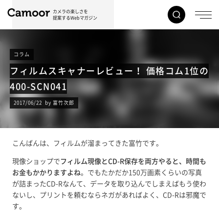
カメラの楽しさを
提案するWebマガジン
コラム
フィルムスキャナーレビュー！ 価格コム1位の
400-SCN041
2017/06/22 by 富竹次郎
こんばんは、フィルムが溜まってきた富竹です。
現像ショップで
フィルム現像とCD-R保存を両方やると、時間も
お金もかかりますよね
。でもたかだか150万画素くらいの写真
が詰まったCD-Rなんて、データを取り込んでしまえばもう使わ
ないし、プリントを頼むならネガがあればよく、CD-Rは邪魔で
す。