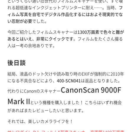
というくらい遅い旧世代のフィルムスキャナーを使い、すぐ壊
れる超低速なインクジェットプリンターに耐え……。当時、
フ
ィルム写真を自宅でデジタル作品化するにはおよそ現実的でな
い忍耐が必要
でした。
今回ご紹介したフィルムスキャナーは
1300万画素で色々と難が
あるとはいえ、非常にクイックです
。フィルムをたくさん撮る
人は一考の余地ありです。
後日談
結局、液晶のドット欠けや読み取り時のEXIFが強制的に2010年
になる不具合などにより、
400-SCN041
は返品となりました。
CanonScan 9000F
代わりにCanonのスキャナー
Mark II
という機種を購入しました！ こちらはいずれ機会
があればまたレビューしたいと思います。
それでは、楽しいカメラライフを！