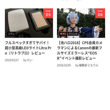
コラム
NEWS
イベント
フルスペックすぎてヤバイ！
【池ハロ2018】CPS会員カメ
超小型高級LEDライトLitra Pr
ラマンによるCanonの最新フ
o（リトラプロ）レビュー
ルサイズミラーレス“EOS
R”イベント撮影レビュー
2019/03/27
by だい
2018/10/29
by 編集部 ともりん