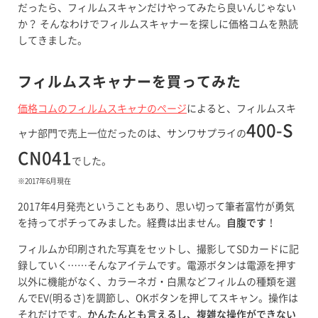
だったら、フィルムスキャンだけやってみたら良いんじゃない
か？ そんなわけでフィルムスキャナーを探しに価格コムを熟読
してきました。
フィルムスキャナーを買ってみた
価格コムのフィルムスキャナのページ
によると、フィルムスキ
400-S
ャナ部門で売上一位だったのは、サンワサプライの
CN041
でした。
※2017年6月現在
2017年4月発売ということもあり、思い切って筆者富竹が勇気
を持ってポチってみました。経費は出ません。
自腹です
！
フィルムか印刷された写真をセットし、撮影してSDカードに記
録していく……そんなアイテムです。電源ボタンは電源を押す
以外に機能がなく、カラーネガ・白黒などフィルムの種類を選
んでEV(明るさ)を調節し、OKボタンを押してスキャン。操作は
それだけです。
かんたんとも言えるし、複雑な操作ができない