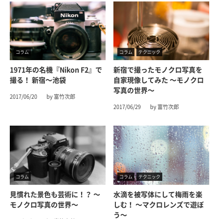
コラム
コラム
テクニック
1971年の名機『Nikon F2』で
新宿で撮ったモノクロ写真を
撮る！ 新宿〜池袋
自家現像してみた 〜モノクロ
写真の世界〜
2017/06/20
by 富竹次郎
2017/06/29
by 富竹次郎
コラム
コラム
テクニック
見慣れた景色も芸術に！？ 〜
水滴を被写体にして梅雨を楽
モノクロ写真の世界〜
しむ！ 〜マクロレンズで遊ぼ
う〜