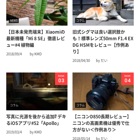
NEWS
コラム
【日本未発売端末】Xiaomiの
旧式シグマは良い選択肢か
最新機種「Mi 8 SE」徹底レビ
も！標準レンズ50mm F1.4 EX
ュー#4 植物編
DG HSMをレビュー【作例あ
り】
2018/09/4
by KMD
2018/04/30
by だい
コラム
コラム
写真に光源を後から追加⁉︎ デキ
【ニコンD850長期レビュー】
るiOSアプリ#52「Apollo」
ニコンの高画素機は優秀で仕
方がない＜作例あり＞
2019/03/4
by KMD
2018/05/14
by だい