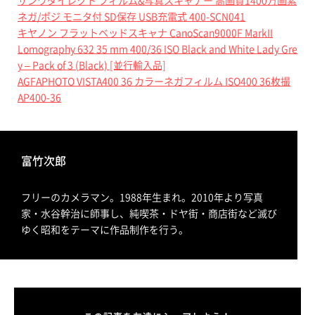
サンワダイレクト フィルム&写真スキャナー 高画質1400万画素
ネガ/ポジ モニタ付 SD保存 USB充電式 400-SCN041
キヤノン フラットベッドスキャナ CanoScan9000F MarkII
Lomography 632 35 mm 400/36 ISO Black and White Lady Gre
y – Pack of 3 (Black) [並行輸入品]
AGFAPHOTO VISTA400 36 カラーネガフィルム ISO400 36枚撮
AP400-36
富竹次郎
フリーのカメラマン。1988年生まれ。2010年より写真
家・水谷幹治に師事し、純喫茶・ドヤ街・商店街など滅び
ゆく昭和をテーマに作品制作を行う。