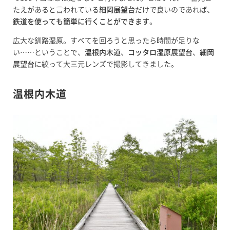
たえがあると言われている
細岡展望台
だけで良いのであれば、
鉄道を使っても簡単に行くことができます
。
広大な釧路湿原。すべてを回ろうと思ったら時間が足りな
い……ということで、
温根内木道
、
コッタロ湿原展望台
、
細岡
展望台
に絞って大三元レンズで撮影してきました。
温根内木道