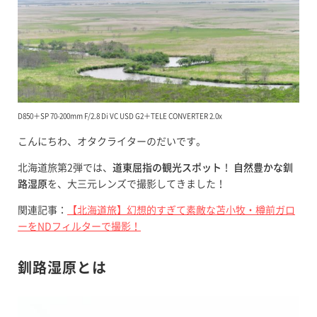
D850＋SP 70-200mm F/2.8 Di VC USD G2＋TELE CONVERTER 2.0x
こんにちわ、オタクライターのだいです。
北海道旅第2弾では、
道東屈指の観光スポット
！
自然豊かな釧
路湿原
を、大三元レンズで撮影してきました！
関連記事：
【北海道旅】幻想的すぎて素敵な苫小牧・樽前ガロ
ーをNDフィルターで撮影！
釧路湿原とは