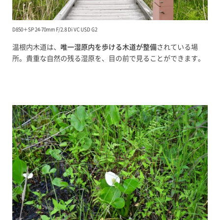
D850＋SP 24-70mm F/2.8 Di VC USD G2
温根内木道は、
唯一湿原内を歩ける木道が整備
されている場
所。貴重な自然の残る湿原を、目の前で見ることができます。