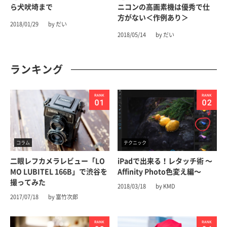
ら犬吠埼まで
ニコンの高画素機は優秀で仕
方がない＜作例あり＞
2018/01/29
by だい
2018/05/14
by だい
ランキング
コラム
テクニック
二眼レフカメラレビュー「LO
iPadで出来る！レタッチ術 〜
MO LUBITEL 166B」で渋谷を
Affinity Photo色変え編〜
撮ってみた
2018/03/18
by KMD
2017/07/18
by 富竹次郎