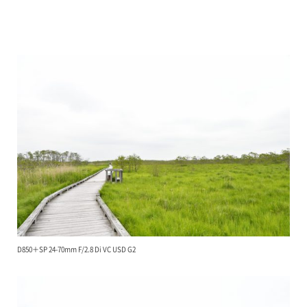
D850＋SP 24-70mm F/2.8 Di VC USD G2