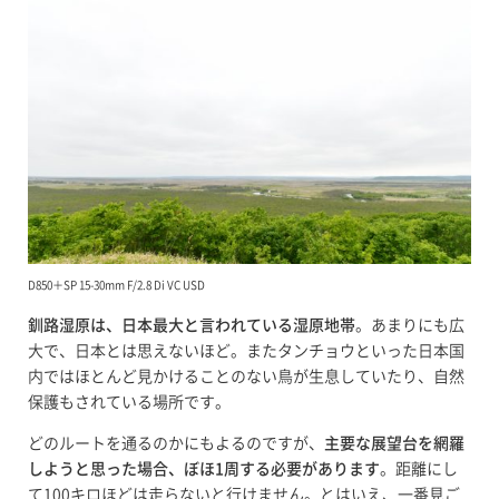
D850＋SP 15-30mm F/2.8 Di VC USD
釧路湿原は、日本最大と言われている湿原地帯
。あまりにも広
大で、日本とは思えないほど。またタンチョウといった日本国
内ではほとんど見かけることのない鳥が生息していたり、自然
保護もされている場所です。
どのルートを通るのかにもよるのですが、
主要な展望台を網羅
しようと思った場合、ぼほ1周する必要があります
。距離にし
て100キロほどは走らないと行けません。とはいえ、一番見ご