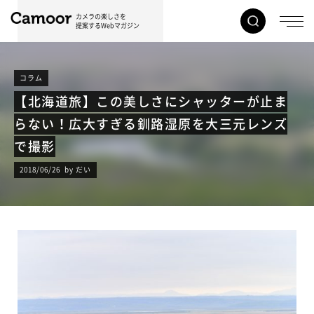
カメラの楽しさを
提案するWebマガジン
コラム
【北海道旅】この美しさにシャッターが止ま
らない！広大すぎる釧路湿原を大三元レンズ
で撮影
2018/06/26 by だい