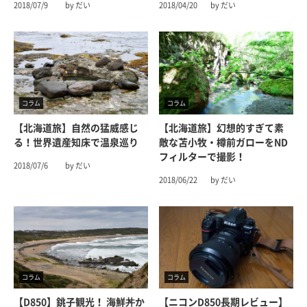
2018/07/9
by だい
2018/04/20
by だい
コラム
コラム
【北海道旅】自然の猛威感じ
【北海道旅】幻想的すぎて素
る！世界遺産知床で温泉巡り
敵な苫小牧・樽前ガローをND
フィルターで撮影！
2018/07/6
by だい
2018/06/22
by だい
コラム
コラム
【D850】銚子観光！ 海鮮丼か
【ニコンD850長期レビュー】