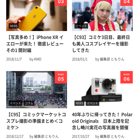
NEWS
イベント
【写真多め！】iPhone XR イ
【C93】コミケ3日目、最終日
エローが来た！ 徹底レビュー
も美人コスプレイヤーを撮影
その1 開封編
してきた
2018/11/7
by KMD
2018/01/1
by 編集部 ともりん
イベント
コラム
NEWS
イベント
【C95】コミックマーケットコ
40年ぶりに帰ってきた！ Polar
スプレ撮影の準備まとめ＜コ
oid Originals 日本上陸を記
ミケ＞
念し蜷川実花の写真展を開催
2018/12/17
by 編集部 ともりん
2017/10/27
by 編集部 ともりん