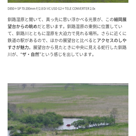
D850＋SP 70-200mm F/2.8 Di VC USD G2＋TELE CONVERTER 2.0x
釧路湿原と聞いて、真っ先に思い浮かべる光景が、この
細岡展
望台からの眺め
だと思います。釧路湿原の東側に位置してい
て、釧路川とともに湿原を大迫力で見れる場所。さらに近くに
鉄道の駅があるので、ほかの展望台と比べると
アクセスのしや
すさが魅力
。展望台から見たときに中央に見える蛇行した釧路
川が、“
ザ・自然
”という感じを出しています。