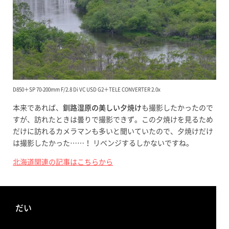
D850＋SP 70-200mm F/2.8 Di VC USD G2＋TELE CONVERTER 2.0x
本来であれば、
釧路湿原の美しい夕焼け
も撮影したかったので
すが、訪れたときは曇りで撮影できず。この夕焼けを見るため
だけに訪れるカメラマンも多いと聞いていたので、夕焼けだけ
は撮影したかった……！ リベンジするしかないですね。
北海道関連の記事はこちらから
だい