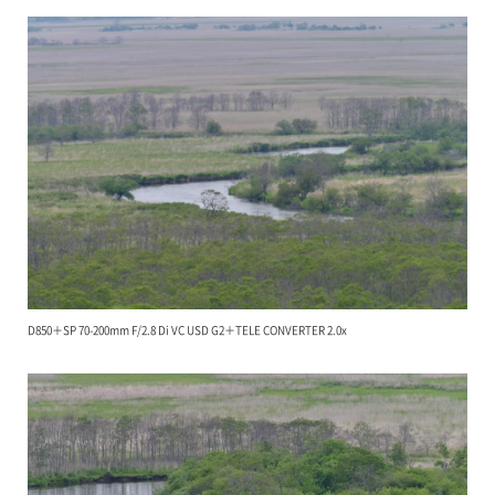
D850＋SP 70-200mm F/2.8 Di VC USD G2＋TELE CONVERTER 2.0x