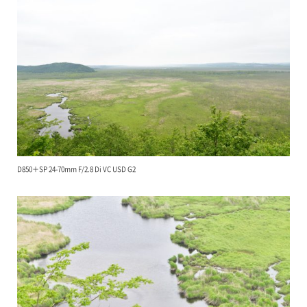
D850＋SP 24-70mm F/2.8 Di VC USD G2