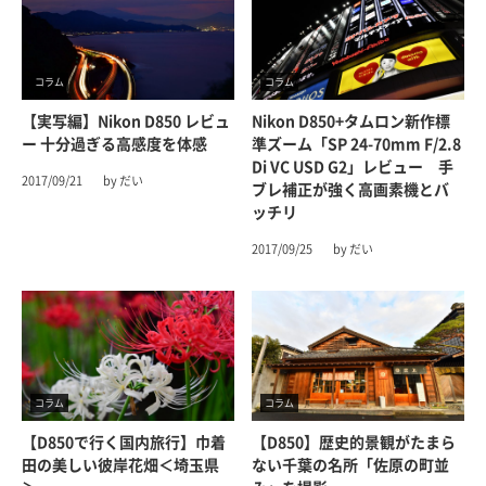
コラム
コラム
【実写編】Nikon D850 レビュ
Nikon D850+タムロン新作標
ー 十分過ぎる高感度を体感
準ズーム「SP 24-70mm F/2.8
Di VC USD G2」レビュー 手
2017/09/21
by だい
ブレ補正が強く高画素機とバ
ッチリ
2017/09/25
by だい
コラム
コラム
【D850で行く国内旅行】巾着
【D850】歴史的景観がたまら
田の美しい彼岸花畑＜埼玉県
ない千葉の名所「佐原の町並