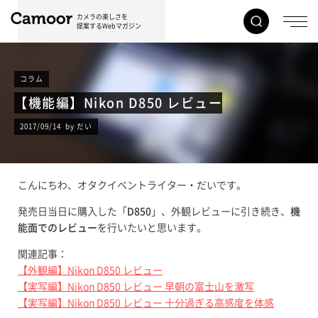
カメラの楽しさを
提案するWebマガジン
コラム
【機能編】Nikon D850 レビュー
2017/09/14 by だい
こんにちわ、オタクイベントライター・だいです。
発売日当日に購入した「
D850
」、外観レビューに引き続き、
機
能面でのレビュー
を行いたいと思います。
関連記事：
【外観編】Nikon D850 レビュー
【実写編】Nikon D850 レビュー 早朝の富士山を激写
【実写編】Nikon D850 レビュー 十分過ぎる高感度を体感