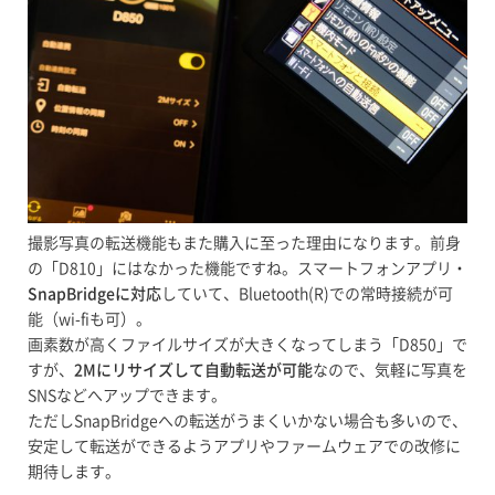
撮影写真の転送機能もまた購入に至った理由になります。前身
の「D810」にはなかった機能ですね。スマートフォンアプリ・
SnapBridgeに対応
していて、Bluetooth(R)での常時接続が可
能（wi-fiも可）。
画素数が高くファイルサイズが大きくなってしまう「D850」で
すが、
2Mにリサイズして自動転送が可能
なので、気軽に写真を
SNSなどへアップできます。
ただしSnapBridgeへの転送がうまくいかない場合も多いので、
安定して転送ができるようアプリやファームウェアでの改修に
期待します。