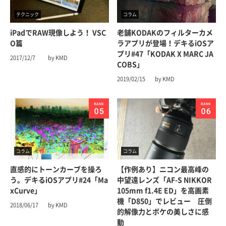
テクニック
コラム
iPadでRAW現像しよう！ VSC
老舗KODAKのフィルターカメ
O篇
ラアプリが登場！デキるiOSア
プリ#47「KODAK X MARC JA
2017/12/7
by KMD
COBS」
2019/02/15
by KMD
コラム
コラム
直感的にトーンカーブを操ろ
【作例あり】ニコン最高峰の
う。デキるiOSアプリ#24「Ma
中望遠レンズ「AF-S NIKKOR
xCurve」
105mm f1.4E ED」を高画素
機「D850」でレビュー 圧倒
2018/06/17
by KMD
的解像力とボケの美しさに感
動