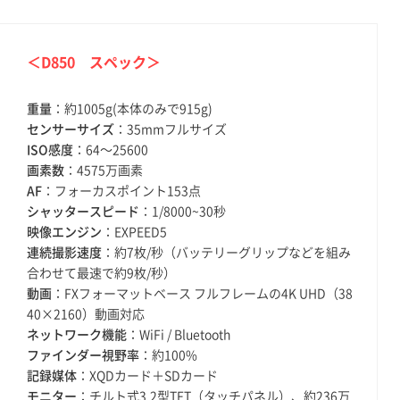
＜D850 スペック＞
重量
：約1005g(本体のみで915g)
センサーサイズ
：35mmフルサイズ
ISO感度
：64〜25600
画素数
：4575万画素
AF
：フォーカスポイント153点
シャッタースピード
：1/8000~30秒
映像エンジン
：EXPEED5
連続撮影速度
：約7枚/秒（バッテリーグリップなどを組み
合わせて最速で約9枚/秒）
動画
：FXフォーマットベース フルフレームの4K UHD（38
40×2160）動画対応
ネットワーク機能
：WiFi / Bluetooth
ファインダー視野率
：約100%
記録媒体
：XQDカード＋SDカード
モニター
：チルト式3.2型TFT（タッチパネル）、約236万