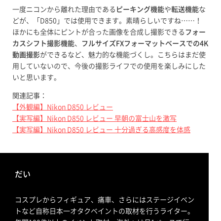
一度ニコンから離れた理由である
ピーキング機能
や
転送機能
な
どが、「D850」では使用できます。素晴らしいですね……！
ほかにも全体にピントが合った画像を合成し撮影できる
フォー
カスシフト撮影機能
、
フルサイズFXフォーマットベースでの4K
動画撮影
ができるなど、魅力的な機能づくし。こちらはまだ使
用していないので、今後の撮影ライフでの使用を楽しみにした
いと思います。
関連記事：
【外観編】Nikon D850 レビュー
【実写編】Nikon D850 レビュー 早朝の富士山を激写
【実写編】Nikon D850 レビュー 十分過ぎる高感度を体感
だい
コスプレからフィギュア、痛車、さらにはステージイベン
トなど自称日本一オタクベイントの取材を行うライター。