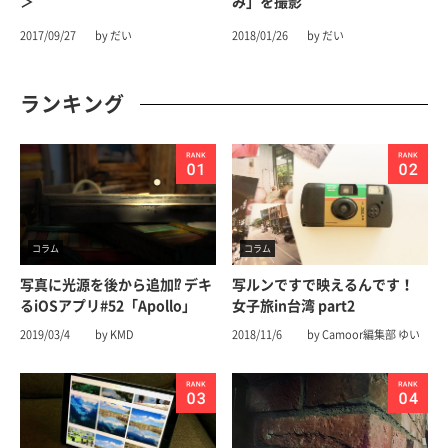
＞
み」を撮影
2017/09/27
by だい
2018/01/26
by だい
ランキング
コラム
コラム
写真に光源を後から追加⁉︎ デキ
写ルンですで映えるんです！
るiOSアプリ#52「Apollo」
女子旅in台湾 part2
2019/03/4
by KMD
2018/11/6
by Camoor編集部 ゆい