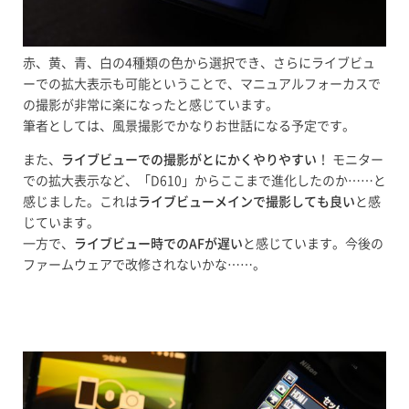
赤、黄、青、白の4種類の色から選択でき、さらにライブビュ
ーでの拡大表示も可能ということで、マニュアルフォーカスで
の撮影が非常に楽になったと感じています。
筆者としては、風景撮影でかなりお世話になる予定です。
また、
ライブビューでの撮影がとにかくやりやすい
！ モニター
での拡大表示など、「D610」からここまで進化したのか……と
感じました。これは
ライブビューメインで撮影しても良い
と感
じています。
一方で、
ライブビュー時でのAFが遅い
と感じています。今後の
ファームウェアで改修されないかな……。