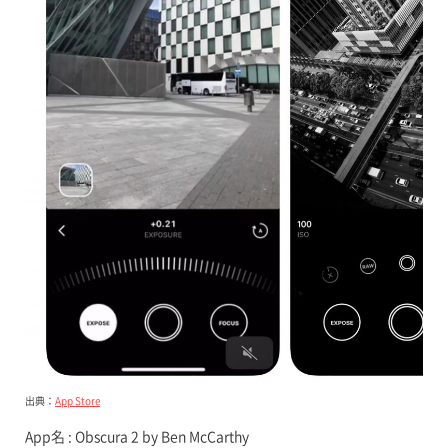
出典：
App Store
App名 : Obscura 2 by Ben McCarthy