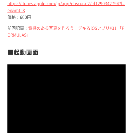
https://itunes.apple.com/jp/app/obscura-2/id1290342794?l=
en&mt=8
価格：600円
前回記事：
質感のある写真を作ろう！デキるiOSアプリ#31 「F
ORMULAS」
■起動画面