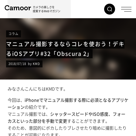
カメラの楽しさを
提案するWebマガジン
コラム
マニュアル撮影するならコレを使おう！デキ
るiOSアプリ#32「Obscura 2」
2018/07/18 by KMD
みなさんこんにちはKMDです。
今回は、
iPhoneでマニュアル撮影する際に必須となるアプリケ
ーション
の紹介です。
マニュアル撮影では、
シャッタースピードやISO感度、フォー
カスといった部分を手動で変更
することができます。
そのため、意図的にボカしたりブレさせたり暗めに撮影したり
することが可能になります。