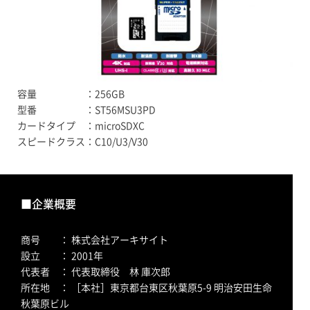
容量 ：256GB
型番 ：ST56MSU3PD
カードタイプ ：microSDXC
スピードクラス：C10/U3/V30
■企業概要
商号 ： 株式会社アーキサイト
設立 ： 2001年
代表者 ： 代表取締役 林 庫次郎
所在地 ： ［本社］東京都台東区秋葉原5-9 明治安田生命
秋葉原ビル