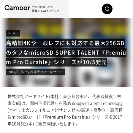
カメラの楽しさを
提案するWebマガジン
NEWS
高精細4Kや一眼レフにも対応する最大256GB
のタフなmicroSD SUPER TALENT『Premiu
m Pro Durable』シリーズが10/5発売
2017/10/6 by 株式会社アーキサイト
株式会社アーキサイト(本社：東京都台東区、代表取締役：林
庫次郎)は、国内正規代理店を務めるSuper Talent Technology
(本社：米カルフォルニア州サンノゼ)の高速・高耐久・高信頼
性microSDカード『
Premium Pro Durable
』シリーズを2017
年10月5日(木)に販売開始いたします。