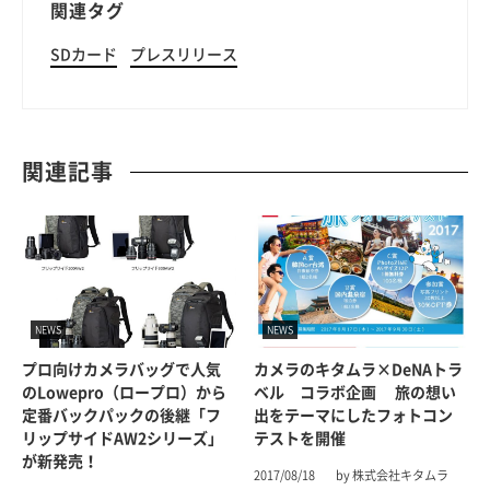
関連タグ
SDカード
プレスリリース
関連記事
NEWS
NEWS
プロ向けカメラバッグで人気
カメラのキタムラ×DeNAトラ
のLowepro（ロープロ）から
ベル コラボ企画 旅の想い
定番バックパックの後継「フ
出をテーマにしたフォトコン
リップサイドAW2シリーズ」
テストを開催
が新発売！
2017/08/18
by 株式会社キタムラ