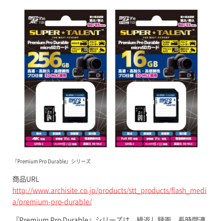
『Premium Pro Durable』シリーズ
商品URL
http://www.archisite.co.jp/products/stt_products/flash_medi
a/premium-pro-durable/
『Premium Pro Durable』シリーズは、繰返し録画、長時間連