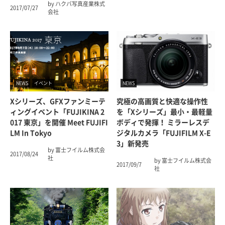
by ハクバ写真産業株式
2017/07/27
会社
NEWS
イベント
NEWS
Xシリーズ、GFXファンミーテ
究極の高画質と快適な操作性
ィングイベント「FUJIKINA 2
を「Xシリーズ」最小・最軽量
017 東京」を開催 Meet FUJIFI
ボディで発揮！ ミラーレスデ
LM In Tokyo
ジタルカメラ「FUJIFILM X-E
3」新発売
by 富士フイルム株式会
2017/08/24
社
by 富士フイルム株式会
2017/09/7
社