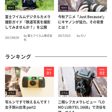
NEWS
NEWS
富士フイルムデジタルカメラ
今秋アニメ「Just Because!」
撮影ガイド『鉄道写真を撮影
にキヤノンが協力。その背景
してみませんか？』を公開
とは？
by 富士フイルム株式会
2017/10/3
by だい
2017/09/29
社
ランキング
コラム
コラム
写ルンですで映えるんです！
二眼レフカメラレビュー「LO
女子旅in台湾 part2
MO LUBITEL 166B」で渋谷を