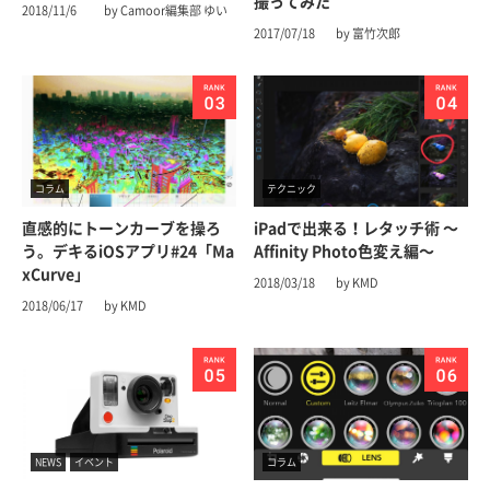
撮ってみた
2018/11/6
by Camoor編集部 ゆい
2017/07/18
by 富竹次郎
コラム
テクニック
直感的にトーンカーブを操ろ
iPadで出来る！レタッチ術 〜
う。デキるiOSアプリ#24「Ma
Affinity Photo色変え編〜
xCurve」
2018/03/18
by KMD
2018/06/17
by KMD
NEWS
イベント
コラム