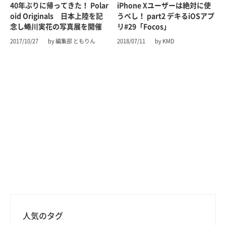
40年ぶりに帰ってきた！ Polar
iPhone Xユーザーは絶対に使
oid Originals 日本上陸を記
うべし！ part2 デキるiOSアプ
念し蜷川実花の写真展を開催
リ#29「Focos」
2017/10/27
by 編集部 ともりん
2018/07/11
by KMD
人気のタグ