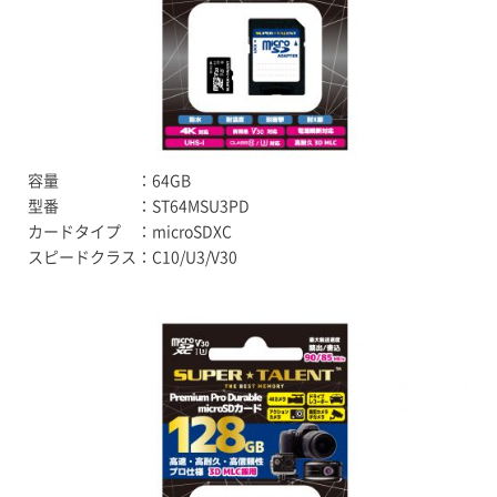
容量 ：64GB
型番 ：ST64MSU3PD
カードタイプ ：microSDXC
スピードクラス：C10/U3/V30