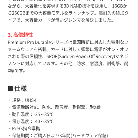
ながら、大容量化を実現する3D NAND技術を採用し、16GBか
ら256GBまでの大容量モデルをラインナップ。高耐久のMLCタ
イプで、大容量カードが無いジレンマを解決しました。
3. 高信頼性
Premium Pro Durableシリーズは電源瞬断に対応した特別なフ
ァームウェアを搭載。カードに対して頻繁に電源がオン・オフ
された際の信頼性、SPOR(Sudden Power Off Recovery)マネジ
メントに対応しています。その他、防水、耐温度、耐衝撃、耐
X線です。
■仕様
・規格：UHS-I
・電源瞬断対応、防水、耐温度、耐衝撃、耐X線
・動作温度：-25～85℃
・保存温度：-40～85℃
・RoHS指令準拠
・保証期間：ご購入日より3年間(ハードウェア保証)