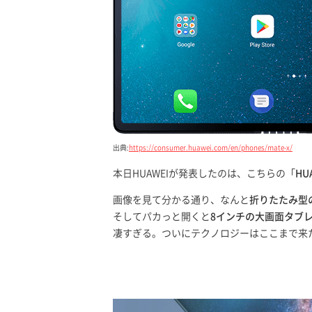
出典:
https://consumer.huawei.com/en/phones/mate-x/
本日HUAWEIが発表したのは、こちらの「
HUA
画像を見て分かる通り、なんと
折りたたみ型
そしてパカっと開くと
8インチの大画面タブ
凄すぎる。ついにテクノロジーはここまで来