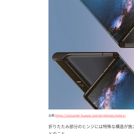
出典:
https://consumer.huawei.com/en/phones/mate-x/
折りたたみ部分のヒンジには特殊な構造が施
とのこと。