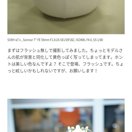
SONY α7ⅱ, Sonnar T* FE 55mm F1.8 ZA SEL55F18Z, ISO400, F4.0, SS 1/60
まずはフラッシュ無しで撮影してみました。ちょっとモデルさ
んの肌が背景と同化して黄色っぽく写ってしまってます。ホン
トは美しい色なんですよ？ そこで登場、フラッシュです。ちょ
っと眩しいかもしれないですが、お願いします！