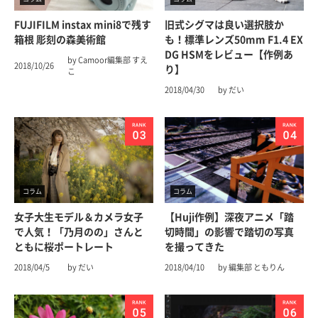
FUJIFILM instax mini8で残す
旧式シグマは良い選択肢か
箱根 彫刻の森美術館
も！標準レンズ50mm F1.4 EX
DG HSMをレビュー【作例あ
by Camoor編集部 すえ
2018/10/26
り】
こ
2018/04/30
by だい
コラム
コラム
女子大生モデル＆カメラ女子
【Huji作例】深夜アニメ「踏
で人気！「乃月のの」さんと
切時間」の影響で踏切の写真
ともに桜ポートレート
を撮ってきた
2018/04/5
by だい
2018/04/10
by 編集部 ともりん