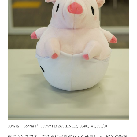
SONY α7ⅱ, Sonnar T* FE 55mm F1.8 ZA SEL55F18Z, ISO400, F4.0, SS 1/60