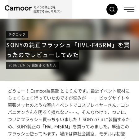
カメラの楽しさを
提案するWebマガジン
テクニック
SONYの純正フラッシュ「HVL-F45RM」を買
ったのでレビューしてみた
2018/02/6 by 編集部 ともりん
どうもー！ Camoor編集部 ともりんです。最近イベント取材に
ちょくちょく行っていたのですが悩みが……。ビッグサイトや
幕張メッセのような室内イベントでコスプレイヤーさん、コン
パニオンさんを明るく撮れない……。そんなわけで、ついに、
ついに
フラッシュ買っちゃいました
！ SONY α7ⅱに装備するた
め、SONY純正の「
HVL-F45RM
」を買ってみました。早速この
フラッシュ使ってみます。場所は弊社会議室、モデルは初登