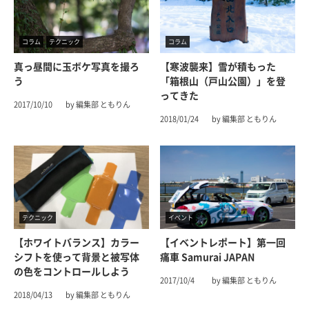
コラム
テクニック
コラム
真っ昼間に玉ボケ写真を撮ろ
【寒波襲来】雪が積もった
う
「箱根山（戸山公園）」を登
ってきた
2017/10/10
by 編集部 ともりん
2018/01/24
by 編集部 ともりん
テクニック
イベント
【ホワイトバランス】カラー
【イベントレポート】第一回
シフトを使って背景と被写体
痛車 Samurai JAPAN
の色をコントロールしよう
2017/10/4
by 編集部 ともりん
2018/04/13
by 編集部 ともりん