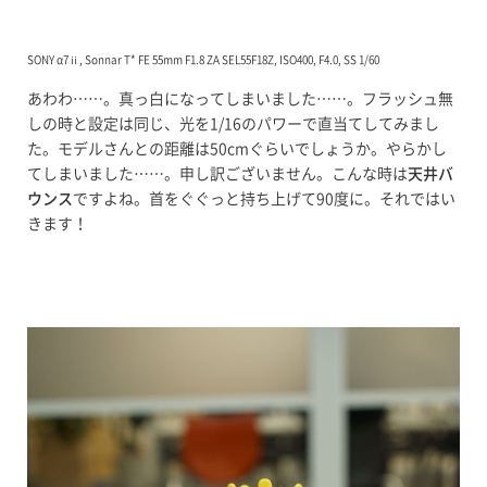
SONY α7ⅱ, Sonnar T* FE 55mm F1.8 ZA SEL55F18Z, ISO400, F4.0, SS 1/60
あわわ……。真っ白になってしまいました……。フラッシュ無
しの時と設定は同じ、光を1/16のパワーで直当てしてみまし
た。モデルさんとの距離は50cmぐらいでしょうか。やらかし
てしまいました……。申し訳ございません。こんな時は
天井バ
ウンス
ですよね。首をぐぐっと持ち上げて90度に。それではい
きます！