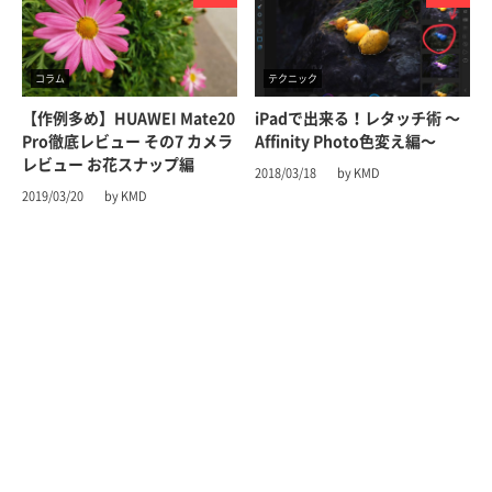
コラム
テクニック
【作例多め】HUAWEI Mate20
iPadで出来る！レタッチ術 〜
Pro徹底レビュー その7 カメラ
Affinity Photo色変え編〜
レビュー お花スナップ編
2018/03/18
by KMD
2019/03/20
by KMD