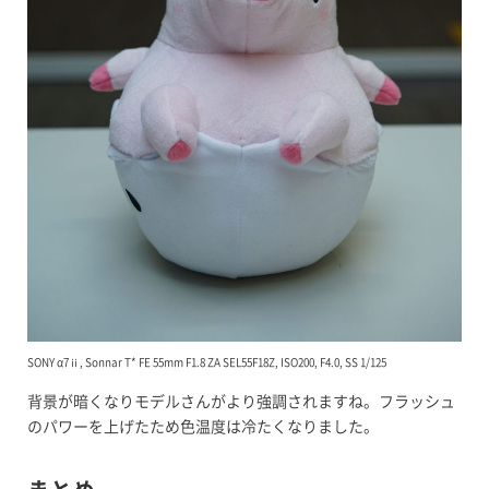
SONY α7ⅱ, Sonnar T* FE 55mm F1.8 ZA SEL55F18Z, ISO200, F4.0, SS 1/125
背景が暗くなりモデルさんがより強調されますね。フラッシュ
のパワーを上げたため色温度は冷たくなりました。