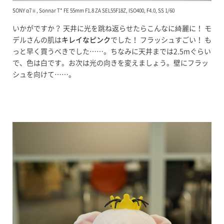
SONY α7ⅱ, Sonnar T* FE 55mm F1.8 ZA SEL55F18Z, ISO400, F4.0, SS 1/60
いかがですか？ 天井に光を跳ね返らせたらこんなに綺麗に！ モ
デルさんの肌は
キレイなピンク
でした！ フラッシュすごい！ も
っと早く買うべきでした……。ちなみに天井までは2.5mぐらい
で、色は白です。お次は光の向きを変えましょう。壁にフラッ
シュを向けて……。