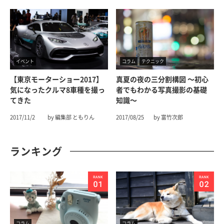
イベント
コラム
テクニック
【東京モーターショー2017】
真夏の夜の三分割構図 〜初心
気になったクルマ8車種を撮っ
者でもわかる写真撮影の基礎
てきた
知識〜
2017/11/2
by 編集部 ともりん
2017/08/25
by 富竹次郎
ランキング
コラム
コラム