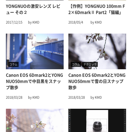
YONGNUOの激安レンズ レビ
【作例】YONGNUO 100mm F
ュー その２
2×6DmarkⅡ Part2「猫編」
2017/12/15
by KMD
2018/05/4
by KMD
コラム
コラム
テクニック
Canon EOS 6Dmark2とYONG
Canon EOS 6Dmark2とYONG
NUO50mmで中目黒をスナッ
NUO50mmで雪の日スナップ
プ散歩
散歩
2018/03/28
by KMD
2018/03/28
by KMD