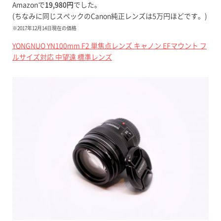
Amazonで
19,980円
でした。
(ちなみに同じスペックのCanon純正レンズは5万円ほどです。)
※2017年12月14日現在の価格
YONGNUO YN100mm F2 単焦点レンズ キャノン EFマウント フ
ルサイズ対応 中望遠 標準レンズ