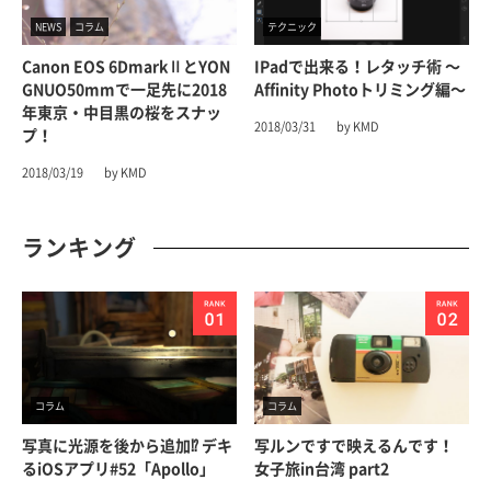
NEWS
コラム
テクニック
Canon EOS 6DmarkⅡとYON
IPadで出来る！レタッチ術 〜
GNUO50mmで一足先に2018
Affinity Photoトリミング編〜
年東京・中目黒の桜をスナッ
2018/03/31
by KMD
プ！
2018/03/19
by KMD
ランキング
コラム
コラム
写真に光源を後から追加⁉︎ デキ
写ルンですで映えるんです！
るiOSアプリ#52「Apollo」
女子旅in台湾 part2