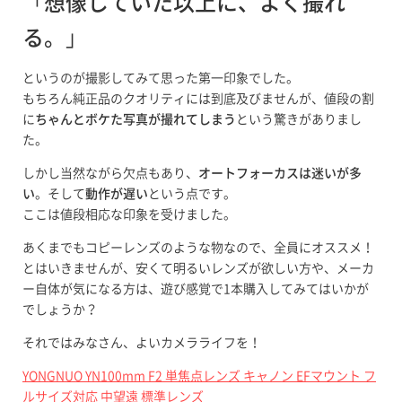
「
想像していた以上に、よく撮れ
る。
」
というのが撮影してみて思った第一印象でした。
もちろん純正品のクオリティには到底及びませんが、値段の割
に
ちゃんとボケた写真が撮れてしまう
という驚きがありまし
た。
しかし当然ながら欠点もあり、
オートフォーカスは迷いが多
い
。そして
動作が遅い
という点です。
ここは値段相応な印象を受けました。
あくまでもコピーレンズのような物なので、全員にオススメ！
とはいきませんが、安くて明るいレンズが欲しい方や、メーカ
ー自体が気になる方は、遊び感覚で1本購入してみてはいかが
でしょうか？
それではみなさん、よいカメラライフを！
YONGNUO YN100mm F2 単焦点レンズ キャノン EFマウント フ
ルサイズ対応 中望遠 標準レンズ