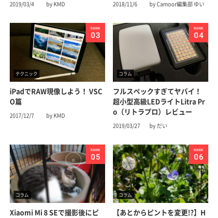
2019/03/4
by KMD
2018/11/6
by Camoor編集部 ゆい
テクニック
コラム
iPadでRAW現像しよう！ VSC
フルスペックすぎてヤバイ！
O篇
超小型高級LEDライトLitra Pr
o（リトラプロ）レビュー
2017/12/7
by KMD
2019/03/27
by だい
コラム
コラム
Xiaomi Mi 8 SEで撮影後にピ
【あとからピントを変更!?】H