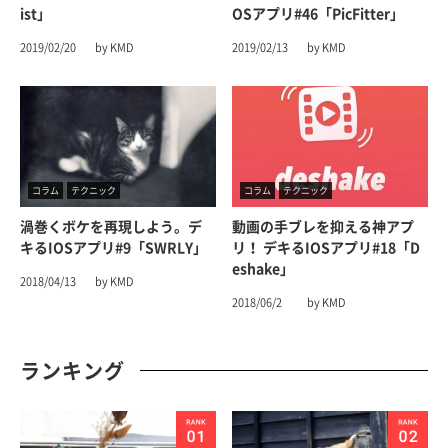
Ist」
OSアプリ#46「PicFitter」
2019/02/20
by KMD
2019/02/13
by KMD
コラム
テクニック
コラム
テクニック
渦巻くボケを再現しよう。デ
動画の手ブレを抑える神アプ
キるiOSアプリ#9「SWRLY」
リ！ デキるiOSアプリ#18「D
Eshake」
2018/04/13
by KMD
2018/06/2
by KMD
ランキング