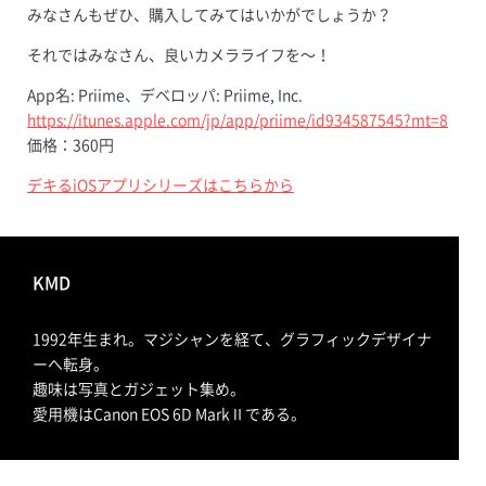
みなさんもぜひ、購入してみてはいかがでしょうか？
それではみなさん、良いカメラライフを〜！
App名: Priime、デベロッパ: Priime, Inc.
https://itunes.apple.com/jp/app/priime/id934587545?mt=8
価格：360円
デキるiOSアプリシリーズはこちらから
KMD
1992年生まれ。マジシャンを経て、グラフィックデザイナ
ーへ転身。
趣味は写真とガジェット集め。
愛用機はCanon EOS 6D MarkⅡである。