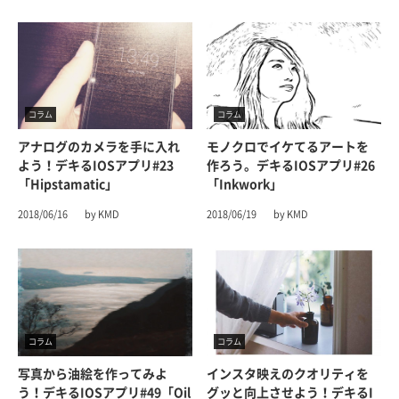
コラム
コラム
アナログのカメラを手に入れ
モノクロでイケてるアートを
よう！デキるiOSアプリ#23
作ろう。デキるiOSアプリ#26
「Hipstamatic」
「Inkwork」
2018/06/16
by KMD
2018/06/19
by KMD
コラム
コラム
写真から油絵を作ってみよ
インスタ映えのクオリティを
う！デキるiOSアプリ#49「Oil
グッと向上させよう！デキるi