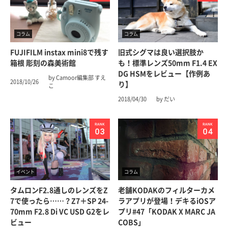
コラム
コラム
FUJIFILM instax mini8で残す
旧式シグマは良い選択肢か
箱根 彫刻の森美術館
も！標準レンズ50mm F1.4 EX
DG HSMをレビュー【作例あ
by Camoor編集部 すえ
2018/10/26
り】
こ
2018/04/30
by だい
イベント
コラム
タムロンF2.8通しのレンズをZ
老舗KODAKのフィルターカメ
7で使ったら……？Z7＋SP 24-
ラアプリが登場！デキるiOSア
70mm F2.8 Di VC USD G2をレ
プリ#47「KODAK X MARC JA
ビュー
COBS」