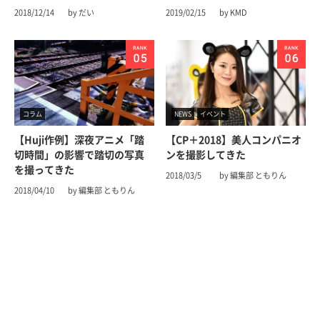
2018/12/14
by だい
2019/02/15
by KMD
コラム
NEWS
イベント
【Huji作例】深夜アニメ「踏
【CP＋2018】美人コンパニオ
切時間」の影響で踏切の写真
ンを撮影してきた
を撮ってきた
2018/03/5
by 編集部 ともりん
2018/04/10
by 編集部 ともりん