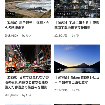
コラム
コラム
テクニック
【D850】銚子観光！ 海鮮丼か
【D850】工場に萌える！ 鹿島
ら犬吠埼まで
臨海工業地帯で夜景撮影
2018/01/29
by だい
2018/01/23
by だい
コラム
コラム
【D850】日本では見れない香
【実写編】Nikon D850 レビュ
港の夜景 綺麗さと古さを兼ね
ー 早朝の富士山を激写
備えた香港島の街並みを撮影
2017/09/19
by だい
2018/02/16
by だい