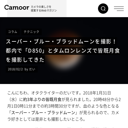
カメラの楽しさを
提案するWebマガジン
コラム
テクニック
スーパー・ブルー・ブラッドムーンを撮影！
都内で「D850」とタムロンレンズで皆既月食
を撮影してきた
2018/02/2 by だい
こんにちわ、オタクライターのだいです。2018年1月31日
（水）に
約3年ぶりの皆既月食
が見られました。20時48分から2
月1日0時11分までの約3時間30分ですが、血のような色となる
「
スーパー・ブルー・ブラッドムーン
」が見られるので、カメ
ラ好きとしては是非とも撮影したいところ。