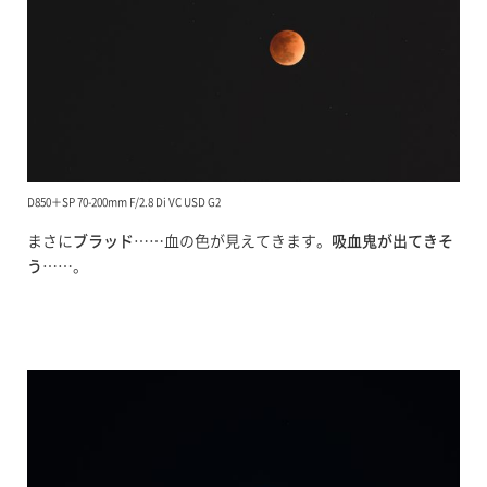
D850＋SP 70-200mm F/2.8 Di VC USD G2
まさに
ブラッド
……血の色が見えてきます。
吸血鬼が出てきそ
う
……。