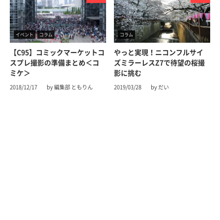
イベント
コラム
コラム
【C95】コミックマーケットコ
やっと実現！ニコンフルサイ
スプレ撮影の準備まとめ＜コ
ズミラーレスZ7で待望の桜撮
ミケ＞
影に挑む
2018/12/17
by 編集部 ともりん
2019/03/28
by だい