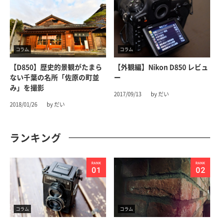
コラム
コラム
【D850】歴史的景観がたまら
【外観編】Nikon D850 レビュ
ない千葉の名所「佐原の町並
ー
み」を撮影
2017/09/13
by だい
2018/01/26
by だい
ランキング
コラム
コラム