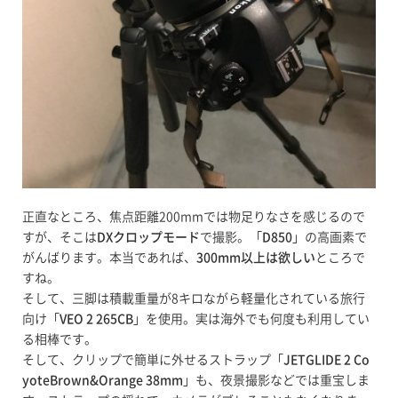
正直なところ、焦点距離200mmでは物足りなさを感じるので
すが、そこは
DXクロップモード
で撮影。「
D850
」の高画素で
がんばります。本当であれば、
300mm以上は欲しい
ところで
すね。
そして、三脚は積載重量が8キロながら軽量化されている旅行
向け「
VEO 2 265CB
」を使用。実は海外でも何度も利用してい
る相棒です。
そして、クリップで簡単に外せるストラップ「
JETGLIDE 2 Co
yoteBrown&Orange 38mm
」も、夜景撮影などでは重宝しま