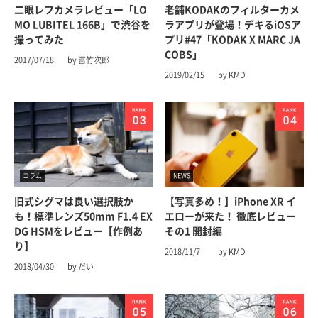
二眼レフカメラレビュー「LO
老舗KODAKのフィルターカメ
MO LUBITEL 166B」で渋谷を
ラアプリが登場！デキるiOSア
撮ってみた
プリ#47「KODAK X MARC JA
COBS」
2017/07/18
by 富竹次郎
2019/02/15
by KMD
コラム
NEWS
旧式シグマは良い選択肢か
【写真多め！】iPhone XR イ
も！標準レンズ50mm F1.4 EX
エローが来た！ 徹底レビュー
DG HSMをレビュー【作例あ
その1 開封編
り】
2018/11/7
by KMD
2018/04/30
by だい