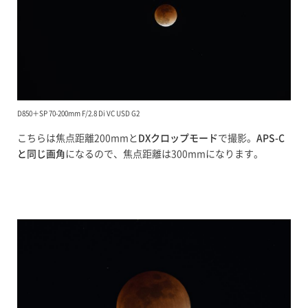
D850＋SP 70-200mm F/2.8 Di VC USD G2
こちらは焦点距離200mmと
DXクロップモード
で撮影。
APS-C
と同じ画角
になるので、焦点距離は300mmになります。