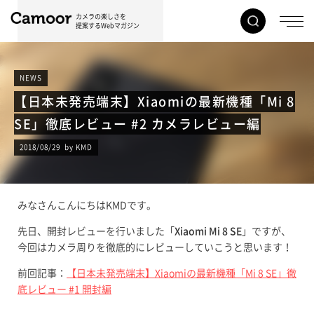
カメラの楽しさを
提案するWebマガジン
NEWS
【日本未発売端末】Xiaomiの最新機種「Mi 8
SE」徹底レビュー #2 カメラレビュー編
2018/08/29 by KMD
みなさんこんにちはKMDです。
先日、開封レビューを行いました「
Xiaomi Mi 8 SE
」ですが、
今回はカメラ周りを徹底的にレビューしていこうと思います！
前回記事：
【日本未発売端末】Xiaomiの最新機種「Mi 8 SE」徹
底レビュー #1 開封編