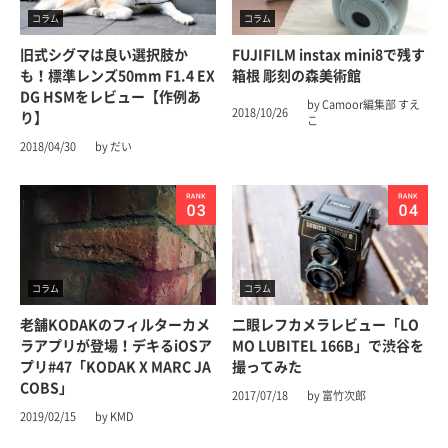
コラム
コラム
旧式シグマは良い選択肢か
FUJIFILM instax mini8で残す
も！標準レンズ50mm F1.4 EX
箱根 彫刻の森美術館
DG HSMをレビュー【作例あ
by Camoor編集部 すえ
2018/10/26
り】
こ
2018/04/30
by だい
コラム
コラム
老舗KODAKのフィルターカメ
二眼レフカメラレビュー「LO
ラアプリが登場！デキるiOSア
MO LUBITEL 166B」で渋谷を
プリ#47「KODAK X MARC JA
撮ってみた
COBS」
2017/07/18
by 富竹次郎
2019/02/15
by KMD