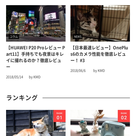
コラム
NEWS
【HUAWEI P20 Proレビュー P
【日本最速レビュー】OnePlu
Art11】手持ちでも夜景はキレ
S6のカメラ性能を徹底レビュ
イに撮れるのか？徹底レビュ
ー！ #3
ー
2018/06/6
by KMD
2018/05/14
by KMD
ランキング