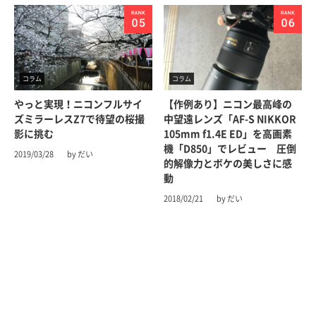
コラム
コラム
やっと実現！ニコンフルサイ
【作例あり】ニコン最高峰の
ズミラーレスZ7で待望の桜撮
中望遠レンズ「AF-S NIKKOR
影に挑む
105mm f1.4E ED」を高画素
機「D850」でレビュー 圧倒
2019/03/28
by だい
的解像力とボケの美しさに感
動
2018/02/21
by だい