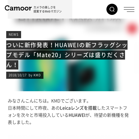
カメラの楽しさを
提案するWebマガジン
NEWS
ついに新作発表！HUAWEIの新フラッグシッ
プモデル「Mate20」シリーズは盛りだくさ
ん！
2018/10/17 by KMD
みなさんこんにちは。KMDでございます。
日本時間にして昨夜、あの
Leicaレンズを搭載
したスマートフ
ォンを次々と市場投入している
HUAWEI
が、待望の新機種を発
表しました。