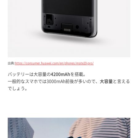
出典:
https://consumer.huawei.com/en/phones/mate20-pro/
バッテリーは大容量の
4200mAh
を搭載。
一般的なスマホでは3000mAh前後が多いので、
大容量
と言える
でしょう。