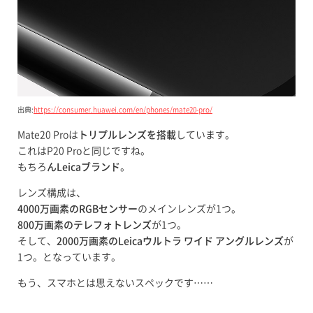
出典:
https://consumer.huawei.com/en/phones/mate20-pro/
Mate20 Proは
トリプルレンズを搭載
しています。
これはP20 Proと同じですね。
もちろ
んLeicaブランド
。
レンズ構成は、
4000万画素のRGBセンサー
のメインレンズが1つ。
800万画素のテレフォトレンズ
が1つ。
そして、
2000万画素のLeicaウルトラ ワイド アングルレンズ
が
1つ。となっています。
もう、スマホとは思えないスペックです……