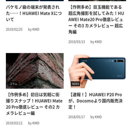
バケモノ級の端末が発表され
【作例多め】目玉機能である
た……！HUAWEI Mate Xにつ
超広角撮影を試してみた！HU
いて
AWEI Mate20 Pro徹底レビュ
ー その3 カメラレビュー 超広
2019/02/25
by KMD
角編
2019/03/13
by KMD
コラム
NEWS
【作例多め】初日は気軽に街
【速報！】HUAWEI P20 Pro
撮りスナップ！HUAWEI Mate
が、docomoより国内販売決
20 Pro徹底レビュー その2 カ
定！
メラレビュー編
2018/05/17
by KMD
2019/03/12
by KMD