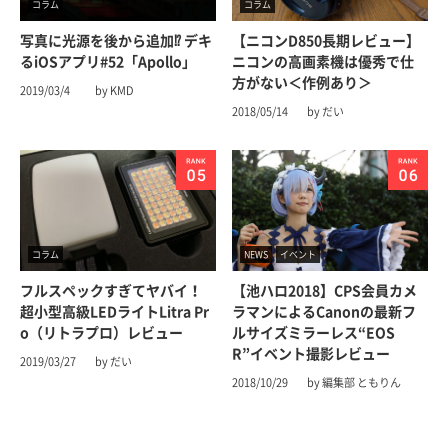
コラム
コラム
写真に光源を後から追加⁉︎ デキ
【ニコンD850長期レビュー】
るiOSアプリ#52「Apollo」
ニコンの高画素機は優秀で仕
方がない＜作例あり＞
2019/03/4
by KMD
2018/05/14
by だい
コラム
NEWS
イベント
フルスペックすぎてヤバイ！
【池ハロ2018】CPS会員カメ
超小型高級LEDライトLitra Pr
ラマンによるCanonの最新フ
o（リトラプロ）レビュー
ルサイズミラーレス“EOS
R”イベント撮影レビュー
2019/03/27
by だい
2018/10/29
by 編集部 ともりん