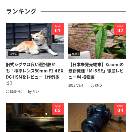
ランキング
コラム
NEWS
旧式シグマは良い選択肢か
【日本未発売端末】Xiaomiの
も！標準レンズ50mm F1.4 EX
最新機種「Mi 8 SE」徹底レビ
DG HSMをレビュー【作例あ
ュー#4 植物編
り】
2018/09/4
by KMD
2018/04/30
by だい