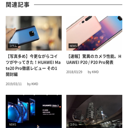
関連記事
コラム
NEWS
【写真多め】今更ながらコイ
【速報】驚異のカメラ性能。H
ツがやってきた！HUAWEI Ma
UAWEI P20 / P20 Pro発表
Te20 Pro徹底レビュー その1
2018/03/29
by KMD
開封編
2019/03/11
by KMD
NEWS
コラム