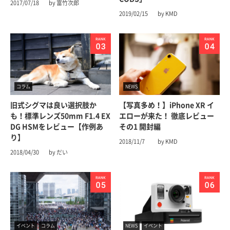
2017/07/18
by 富竹次郎
2019/02/15
by KMD
コラム
NEWS
旧式シグマは良い選択肢か
【写真多め！】iPhone XR イ
も！標準レンズ50mm F1.4 EX
エローが来た！ 徹底レビュー
DG HSMをレビュー【作例あ
その1 開封編
り】
2018/11/7
by KMD
2018/04/30
by だい
イベント
コラム
NEWS
イベント