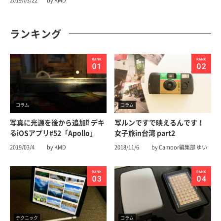
2019/03/22
by KMD
ランキング
コラム
コラム
写真に光源を後から追加⁉︎ デキ
写ルンですで映えるんです！
るiOSアプリ#52「Apollo」
女子旅in台湾 part2
2019/03/4
by KMD
2018/11/6
by Camoor編集部 ゆい
テクニック
コラム