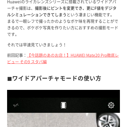
Huaweiのライカレンズシリーズに搭載されているワイドアパ
ーチャ撮影は、
撮影後にピントを変更でき、更にF値をデジタ
ルシミュレーションできてしまう
という凄まじい機能です。
まるで一眼レフで撮ったかのようなボケ味を再現することがで
きるので、ボケボケ写真を作りたい方におすすめの撮影モード
です。
それでは早速見ていきましょう！
前回記事：
【今話題のあのお店！】HUAWEI Mate20 Pro徹底レ
ビュー その9 スタバ編
◼︎ワイドアパーチャモードの使い方