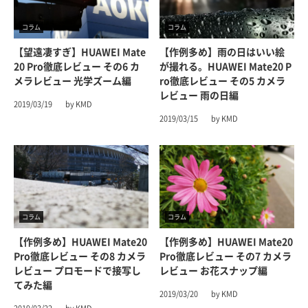
コラム
コラム
【望遠凄すぎ】HUAWEI Mate
【作例多め】雨の日はいい絵
20 Pro徹底レビュー その6 カ
が撮れる。HUAWEI Mate20 P
メラレビュー 光学ズーム編
Ro徹底レビュー その5 カメラ
レビュー 雨の日編
2019/03/19
by KMD
2019/03/15
by KMD
コラム
コラム
【作例多め】HUAWEI Mate20
【作例多め】HUAWEI Mate20
Pro徹底レビュー その8 カメラ
Pro徹底レビュー その7 カメラ
レビュー プロモードで接写し
レビュー お花スナップ編
てみた編
2019/03/20
by KMD