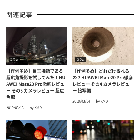
関連記事
コラム
コラム
【作例多め】目玉機能である
【作例多め】どれだけ寄れる
超広角撮影を試してみた！HU
の？HUAWEI Mate20 Pro徹底
AWEI Mate20 Pro徹底レビュ
レビュー その4 カメラレビュ
ー その3 カメラレビュー 超広
ー 接写編
角編
2019/03/14
by KMD
2019/03/13
by KMD