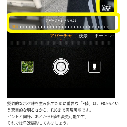
擬似的なボケ味を生み出すために重要な「
F値
」は、
F0.95
とい
う驚異的な明るさから、
F16
まで再現可能です。
ピントと同様、あとからF値も変更可能です。
それでは早速撮影してみましょう。