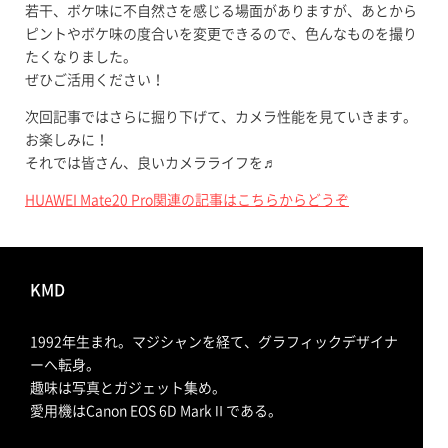
若干、ボケ味に不自然さを感じる場面がありますが、あとから
ピントやボケ味の度合いを変更できるので、色んなものを撮り
たくなりました。
ぜひご活用ください！
次回記事ではさらに掘り下げて、カメラ性能を見ていきます。
お楽しみに！
それでは皆さん、良いカメラライフを♬
HUAWEI Mate20 Pro関連の記事はこちらからどうぞ
KMD
1992年生まれ。マジシャンを経て、グラフィックデザイナ
ーへ転身。
趣味は写真とガジェット集め。
愛用機はCanon EOS 6D MarkⅡである。