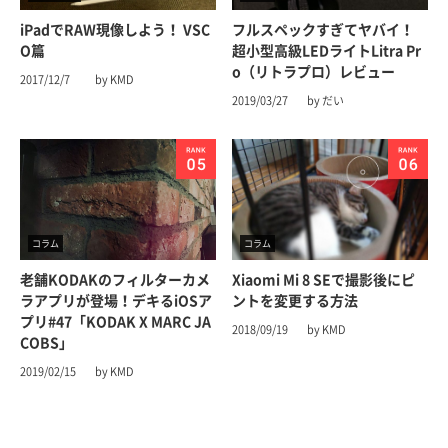
iPadでRAW現像しよう！ VSC
フルスペックすぎてヤバイ！
O篇
超小型高級LEDライトLitra Pr
o（リトラプロ）レビュー
2017/12/7
by KMD
2019/03/27
by だい
コラム
コラム
老舗KODAKのフィルターカメ
Xiaomi Mi 8 SEで撮影後にピ
ラアプリが登場！デキるiOSア
ントを変更する方法
プリ#47「KODAK X MARC JA
2018/09/19
by KMD
COBS」
2019/02/15
by KMD