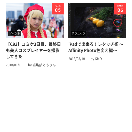
イベント
テクニック
【C93】コミケ3日目、最終日
iPadで出来る！レタッチ術 〜
も美人コスプレイヤーを撮影
Affinity Photo色変え編〜
してきた
2018/03/18
by KMD
2018/01/1
by 編集部 ともりん