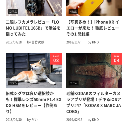
コラム
NEWS
二眼レフカメラレビュー「LO
【写真多め！】iPhone XR イ
MO LUBITEL 166B」で渋谷を
エローが来た！ 徹底レビュー
撮ってみた
その1 開封編
2017/07/18
by 富竹次郎
2018/11/7
by KMD
コラム
コラム
旧式シグマは良い選択肢か
老舗KODAKのフィルターカメ
も！標準レンズ50mm F1.4 EX
ラアプリが登場！デキるiOSア
DG HSMをレビュー【作例あ
プリ#47「KODAK X MARC JA
り】
COBS」
2018/04/30
by だい
2019/02/15
by KMD