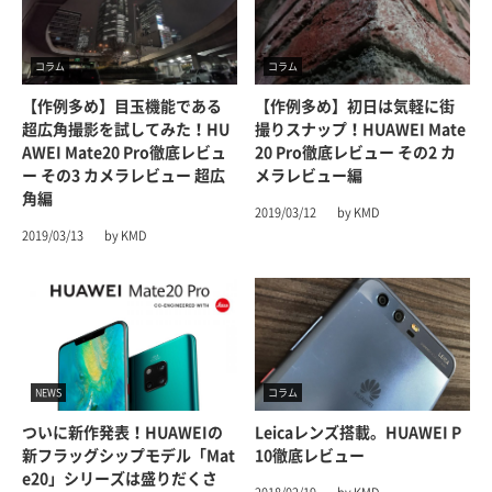
コラム
コラム
【作例多め】目玉機能である
【作例多め】初日は気軽に街
超広角撮影を試してみた！HU
撮りスナップ！HUAWEI Mate
AWEI Mate20 Pro徹底レビュ
20 Pro徹底レビュー その2 カ
ー その3 カメラレビュー 超広
メラレビュー編
角編
2019/03/12
by KMD
2019/03/13
by KMD
NEWS
コラム
ついに新作発表！HUAWEIの
Leicaレンズ搭載。HUAWEI P
新フラッグシップモデル「Mat
10徹底レビュー
E20」シリーズは盛りだくさ